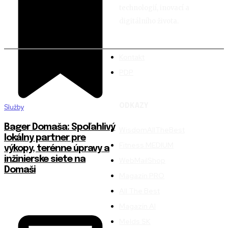
technologií, inovací a
digitálního života.
Kontakt
PDP
ODKAZY
Služby
Bager Domaša: Spoľahlivý
WisdomAllTheBest
lokálny partner pre
Fitness MEDIUM
výkopy, terénne úpravy a
inžinierske siete na
WebMailShop
Domaši
Magazín PRO
All The Best
Magazín AI
Melds SK