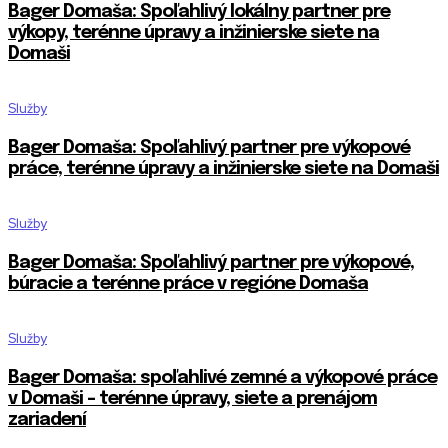
Bager Domaša: Spoľahlivý lokálny partner pre
výkopy, terénne úpravy a inžinierske siete na
Domaši
Služby
Bager Domaša: Spoľahlivý partner pre výkopové
práce, terénne úpravy a inžinierske siete na Domaši
Služby
Bager Domaša: Spoľahlivý partner pre výkopové,
búracie a terénne práce v regióne Domaša
Služby
Bager Domaša: spoľahlivé zemné a výkopové práce
v Domaši – terénne úpravy, siete a prenájom
zariadení