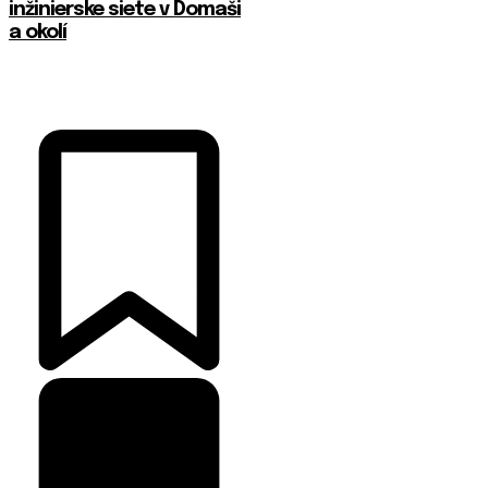
inžinierske siete v Domaši
a okolí