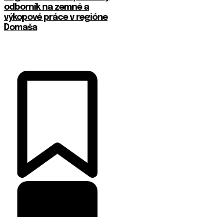
odborník na zemné a
výkopové práce v regióne
Domaša