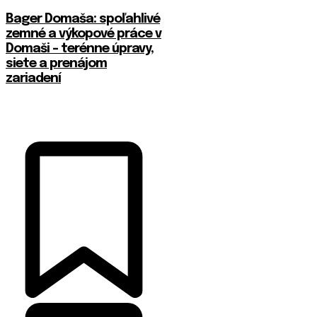
Bager Domaša: spoľahlivé
zemné a výkopové práce v
Domaši – terénne úpravy,
siete a prenájom
zariadení