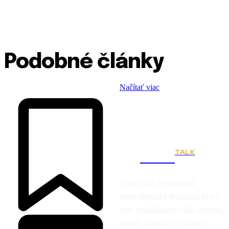
Podobné články
Načítať viac
TALK
Town
Town Talk je moderní
technologický magazín, který
vám přináší nejnovější novinky,
trendy a analýzy z oblasti