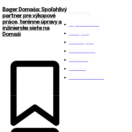
Bager Domaša: Spoľahlivý
KATEGÓRIE
partner pre výkopové
práce, terénne úpravy a
Topované
4848
inžinierske siete na
Služby
1761
Domaši
Produkty
1612
Business
1528
Ďalšie
798
Káva
754
Nehnuteľnosti
566