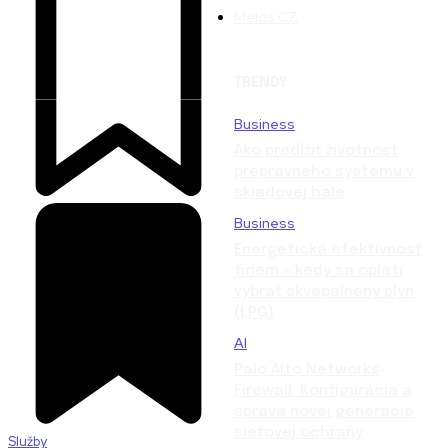
Melds CZ
TRENDY
Business
Ako predĺžiť životnosť
prepravného systému v
skladovej hale
Business
Energetická efektívnosť
firiem – kedy sa oplatí
vybrať skvapalnený plyn
(LPG)
AI
Palo Alto Networks
Firewall: Konfigurácia a
správa novej generácie
sieťovej ochrany
Služby