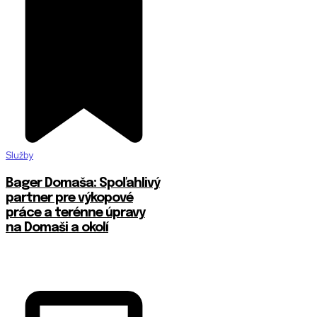
Služby
Bager Domaša: Spoľahlivý
partner pre výkopové
práce a terénne úpravy
na Domaši a okolí