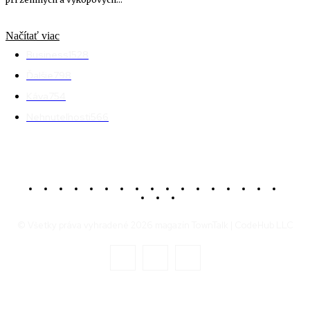
Načítať viac
Business
1528
Ďalšie
798
Káva
754
Nehnuteľnosti
566
© Všetky práva vyhradené 2026 magazín TownTalk | CodeHub LLC