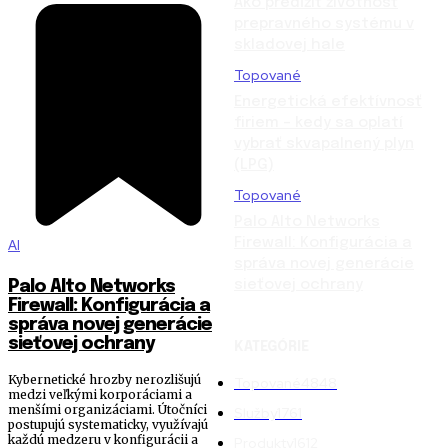
Ako predĺžiť životnosť
prepravného systému v
skladovej hale
Topované
Energetická efektívnosť
firiem – kedy sa oplatí
vybrať skvapalnený plyn
(LPG)
Topované
Palo Alto Networks
Firewall: Konfigurácia a
AI
správa novej generácie
sieťovej ochrany
Palo Alto Networks
Firewall: Konfigurácia a
správa novej generácie
sieťovej ochrany
KATEGÓRIE
Kybernetické hrozby nerozlišujú
Topované
4848
medzi veľkými korporáciami a
menšími organizáciami. Útočníci
Služby
1761
postupujú systematicky, využívajú
každú medzeru v konfigurácii a
Produkty
1612