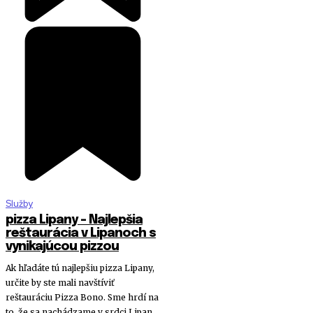
Služby
pizza Lipany – Najlepšia
reštaurácia v Lipanoch s
vynikajúcou pizzou
Ak hľadáte tú najlepšiu pizza Lipany,
určite by ste mali navštíviť
reštauráciu Pizza Bono. Sme hrdí na
to, že sa nachádzame v srdci Lipan...