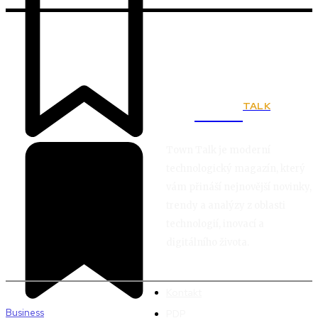
TALK
Town
Town Talk je moderní
technologický magazín, který
vám přináší nejnovější novinky,
trendy a analýzy z oblasti
technologií, inovací a
digitálního života.
Kontakt
Business
PDP