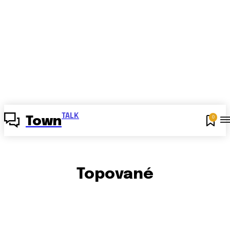
TALK
0
Town
Topované
AI
BUSINESS
ĎALŠIE