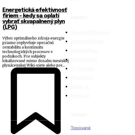
Energetická efektívnosť
firiem – kedy sa oplatí
ODKAZY
vybrať skvapalnený plyn
(LPG)
WisdomAllTheBest
Výber optimálneho zdroja energie
Fitness MEDIUM
priamo ovplyvňuje operačnú
rentabilitu a kontinuitu
WebMailShop
technologických procesov v
podnikoch. Pre subjekty
Magazín PRO
lokalizované mimo dosahu mestskej
plynárenskej Wiki-siete alebo pre...
All The Best
Magazín AI
Melds SK
Melds CZ
TRENDY
Topované