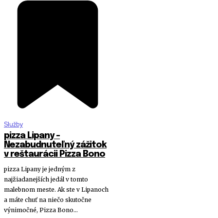
Služby
pizza Lipany –
Nezabudnuteľný zážitok
v reštaurácii Pizza Bono
pizza Lipany je jedným z
najžiadanejších jedál v tomto
malebnom meste. Ak ste v Lipanoch
a máte chuť na niečo skutočne
výnimočné, Pizza Bono...