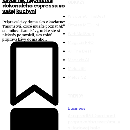
kaviarne: Tajomstvá
ODKAZY
dokonalého espressa vo
vašej kuchyni
WisdomAllTheBest
Príprava kávy doma ako z kaviarne:
Fitness MEDIUM
Tajomstvá, ktoré musíte poznať Ak
ste milovníkom kávy, určite ste si
WebMailShop
niekedy pomysleli, ako robiť
príprava kávy doma ako...
Magazín PRO
All The Best
Magazín AI
Melds SK
Melds CZ
TRENDY
Business
Ako predĺžiť životnosť
prepravného systému v
skladovej hale