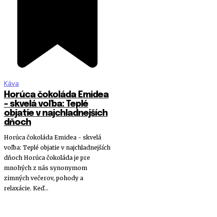
Káva
Horúca čokoláda Emidea
– skvelá voľba: Teplé
objatie v najchladnejších
dňoch
Horúca čokoláda Emidea - skvelá
voľba: Teplé objatie v najchladnejších
dňoch Horúca čokoláda je pre
mnohých z nás synonymom
zimných večerov, pohody a
relaxácie. Keď...