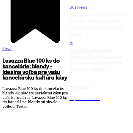
Business
Energetická efektívnosť
firiem – kedy sa oplatí
vybrať skvapalnený plyn
(LPG)
AI
Káva
Palo Alto Networks
Firewall: Konfigurácia a
Lavazza Blue 100 ks do
správa novej generácie
kancelárie: blendy –
sieťovej ochrany
Ideálna voľba pre vašu
kancelársku kultúru kávy
KATEGÓRIE
Lavazza Blue 100 ks do kancelárie:
blendy Ak hľadáte perfektnú kávu pre
vašu kanceláriu, Lavazza Blue 100 ks
Topované
4848
do kancelárie: blendy sú skvelou
voľbou. Tieto...