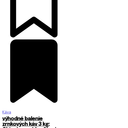
Káva
výhodné balenie
zrnkových káv 3 kg: