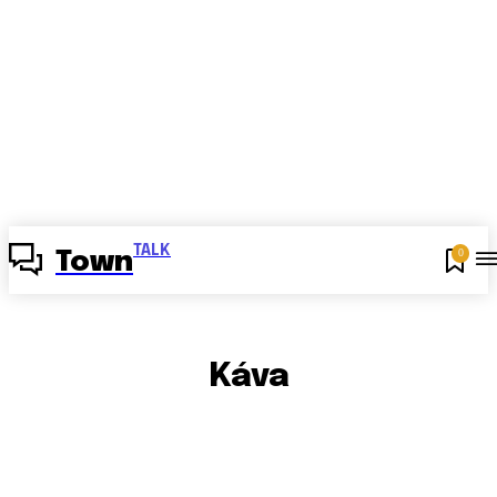
TALK
0
Town
Káva
AI
BUSINESS
ĎALŠIE