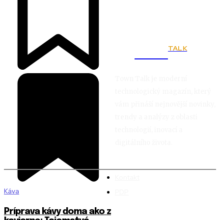
TALK
Town
Town Talk je moderní
technologický magazín, který
vám přináší nejnovější novinky,
trendy a analýzy z oblasti
technologií, inovací a
digitálního života.
Kontakt
Káva
PDP
Príprava kávy doma ako z