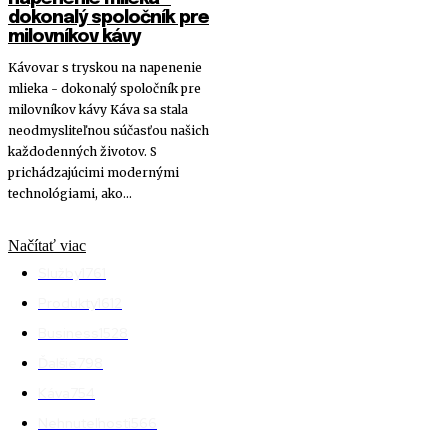
dokonalý spoločník pre
milovníkov kávy
Kávovar s tryskou na napenenie
mlieka - dokonalý spoločník pre
milovníkov kávy Káva sa stala
neodmysliteľnou súčasťou našich
každodenných životov. S
prichádzajúcimi modernými
technológiami, ako...
Načítať viac
Služby
1761
Produkty
1612
Business
1528
Ďalšie
798
Káva
754
Nehnuteľnosti
566