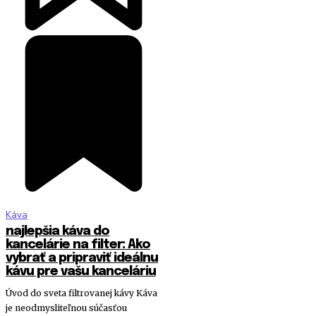
Káva
najlepšia káva do
kancelárie na filter: Ako
vybrať a pripraviť ideálnu
kávu pre vašu kanceláriu
Úvod do sveta filtrovanej kávy Káva
je neodmysliteľnou súčasťou