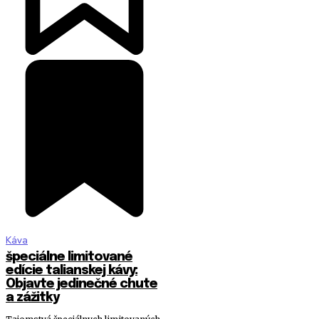
Káva
špeciálne limitované
edície talianskej kávy:
Objavte jedinečné chute
a zážitky