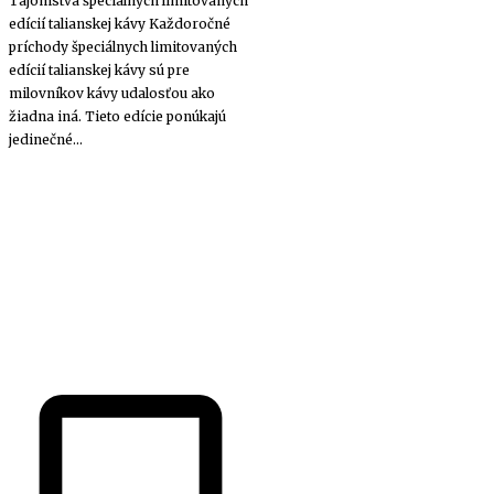
Tajomstvá špeciálnych limitovaných
edícií talianskej kávy Každoročné
príchody špeciálnych limitovaných
edícií talianskej kávy sú pre
milovníkov kávy udalosťou ako
žiadna iná. Tieto edície ponúkajú
jedinečné...