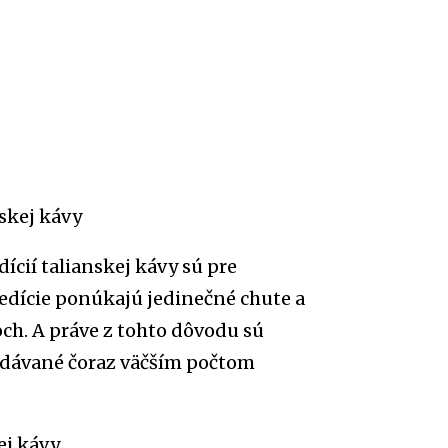
skej kávy
cií talianskej kávy sú pre
 edície ponúkajú jedinečné chute a
och. A práve z tohto dôvodu sú
ľadávané čoraz väčším počtom
ej kávy