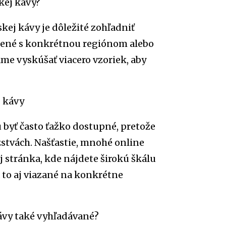
kej kávy?
skej kávy je dôležité zohľadniť
ojené s konkrétnou regiónom alebo
ame vyskúšať viacero vzoriek, aby
j kávy
 byť často ťažko dostupné, pretože
stvách. Našťastie, mnohé online
j stránka, kde nájdete širokú škálu
a to aj viazané na konkrétne
kávy také vyhľadávané?