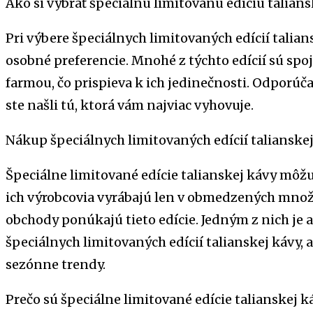
Ako si vybrať špeciálnu limitovanú edíciu talians
Pri výbere špeciálnych limitovaných edícií talian
osobné preferencie. Mnohé z týchto edícií sú sp
farmou, čo prispieva k ich jedinečnosti. Odporúč
ste našli tú, ktorá vám najviac vyhovuje.
Nákup špeciálnych limitovaných edícií talianske
Špeciálne limitované edície talianskej kávy môžu
ich výrobcovia vyrábajú len v obmedzených množ
obchody ponúkajú tieto edície. Jedným z nich je a
špeciálnych limitovaných edícií talianskej kávy, 
sezónne trendy.
Prečo sú špeciálne limitované edície talianskej 