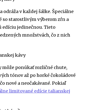
a odráža v každej šálke. Špeciálne
né so starostlivým výberom zŕn a
 edíciu jedinečnou. Tieto
bmedzených množstvách, čo z nich
ianskej kávy
y môže ponúkať rozličné chute,
ových tónov až po horké čokoládové
ečo nové a neočakávané. Pokiaľ
álne limitované edície talianskej