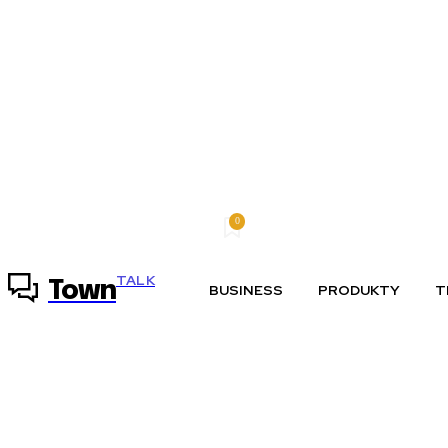
0
štvrtok, 6 augusta, 2026
Môj účet
TALK
Town
BUSINESS
PRODUKTY
T