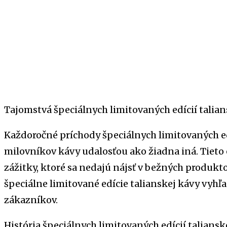
Tajomstvá špeciálnych limitovaných edícií talian
Každoročné príchody špeciálnych limitovaných edí
milovníkov kávy udalosťou ako žiadna iná. Tieto
zážitky, ktoré sa nedajú nájsť v bežných produkt
špeciálne limitované edície talianskej kávy vyh
zákazníkov.
História špeciálnych limitovaných edícií taliansk