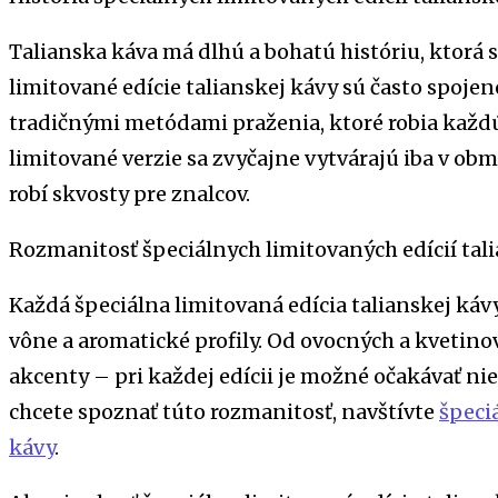
Talianska káva má dlhú a bohatú históriu, ktorá s
limitované edície talianskej kávy sú často spoje
tradičnými metódami praženia, ktoré robia každú
limitované verzie sa zvyčajne vytvárajú iba v o
robí skvosty pre znalcov.
Rozmanitosť špeciálnych limitovaných edícií tal
Každá špeciálna limitovaná edícia talianskej káv
vône a aromatické profily. Od ovocných a kvetin
akcenty – pri každej edícii je možné očakávať ni
chcete spoznať túto rozmanitosť, navštívte
špeci
kávy
.