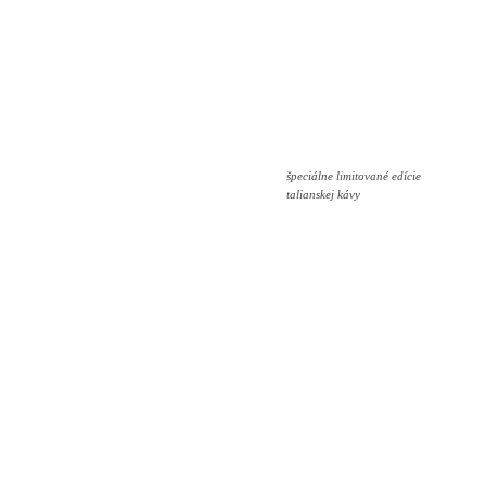
špeciálne limitované edície
talianskej kávy