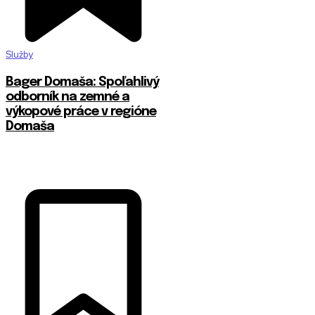
Služby
Bager Domaša: Spoľahlivý
odborník na zemné a
výkopové práce v regióne
Domaša