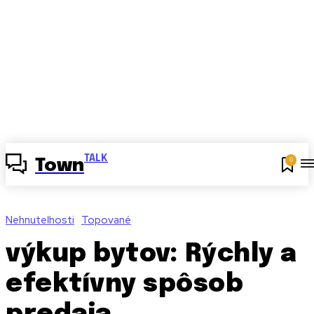
TALK
0
Town
Nehnuteľnosti
Topované
výkup bytov: Rýchly a
efektívny spôsob