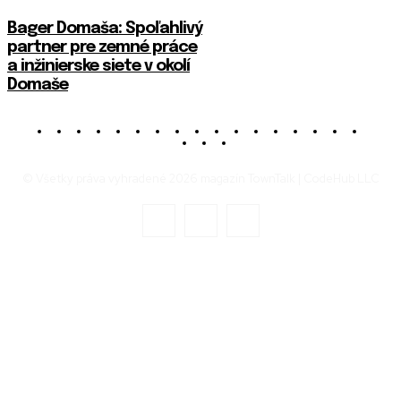
Bager Domaša: Spoľahlivý
partner pre zemné práce
a inžinierske siete v okolí
Domaše
© Všetky práva vyhradené 2026 magazín TownTalk | CodeHub LLC