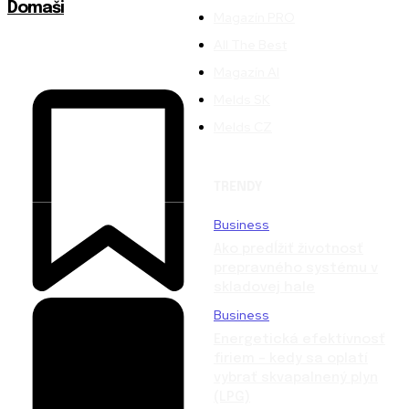
Domaši
Magazín PRO
All The Best
Magazín AI
Melds SK
Melds CZ
TRENDY
Business
Ako predĺžiť životnosť
prepravného systému v
skladovej hale
Business
Energetická efektívnosť
firiem – kedy sa oplatí
vybrať skvapalnený plyn
(LPG)