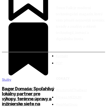
Town Talk je moderní
technologický magazín, který
vám přináší nejnovější novinky,
trendy a analýzy z oblasti
technologií, inovací a
digitálního života.
Kontakt
PDP
ODKAZY
Služby
Bager Domaša: Spoľahlivý
WisdomAllTheBest
lokálny partner pre
Fitness MEDIUM
výkopy, terénne úpravy a
inžinierske siete na
WebMailShop