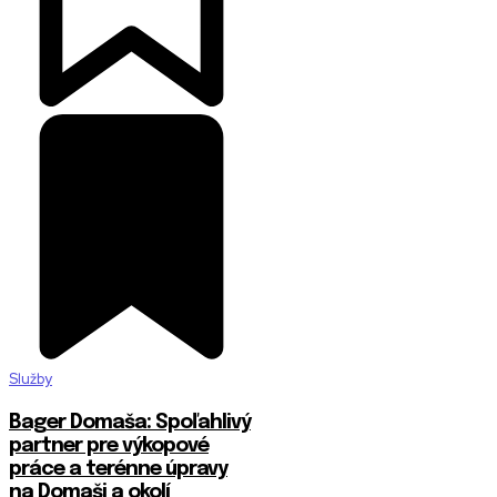
Služby
Bager Domaša: Spoľahlivý
partner pre výkopové
práce a terénne úpravy
na Domaši a okolí