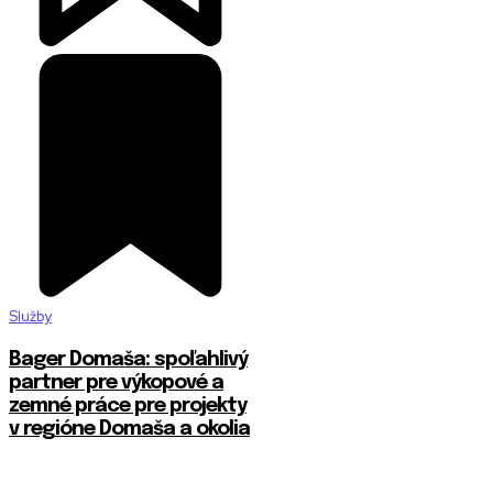
Služby
Bager Domaša: spoľahlivý
partner pre výkopové a
zemné práce pre projekty
v regióne Domaša a okolia