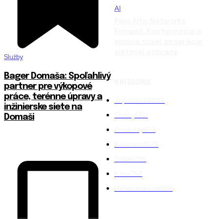
AI
Palo Alto Networks
Firewall: Konfigurácia a
správa novej generácie
sieťovej ochrany
Služby
Bager Domaša: Spoľahlivý
KATEGÓRIE
partner pre výkopové
práce, terénne úpravy a
Topované
4848
inžinierske siete na
Služby
1761
Domaši
Produkty
1612
Business
1528
Ďalšie
798
Káva
754
Nehnuteľnosti
566