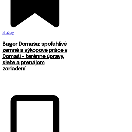
Služby
Bager Domaša: spoľahlivé
zemné a výkopové práce v
Domaši – terénne úpravy,
siete a prenájom
zariadení