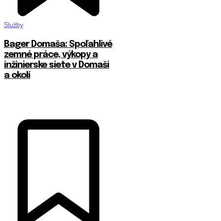
Služby
Bager Domaša: Spoľahlivé
zemné práce, výkopy a
inžinierske siete v Domaši
a okolí