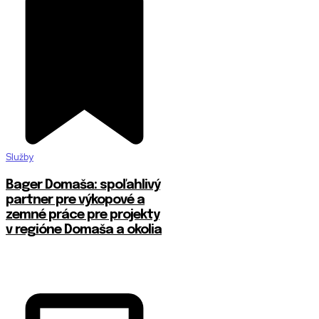
Služby
Bager Domaša: spoľahlivý
partner pre výkopové a
zemné práce pre projekty
v regióne Domaša a okolia