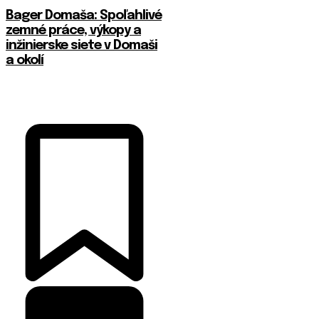
Bager Domaša: Spoľahlivé
zemné práce, výkopy a
inžinierske siete v Domaši
a okolí