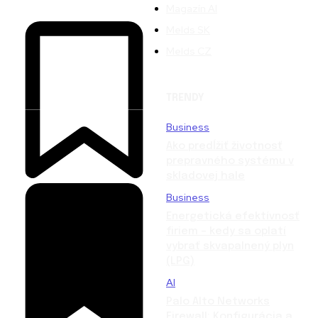
Magazín AI
Melds SK
Melds CZ
TRENDY
Business
Ako predĺžiť životnosť
prepravného systému v
skladovej hale
Business
Energetická efektívnosť
firiem – kedy sa oplatí
vybrať skvapalnený plyn
(LPG)
AI
Palo Alto Networks
Firewall: Konfigurácia a