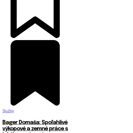
Služby
Bager Domaša: Spoľahlivé
výkopové a zemné práce s