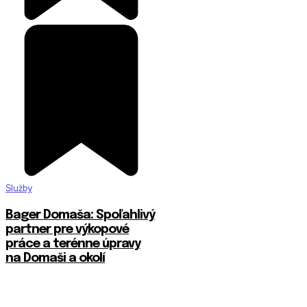
Služby
Bager Domaša: Spoľahlivý
partner pre výkopové
práce a terénne úpravy
na Domaši a okolí