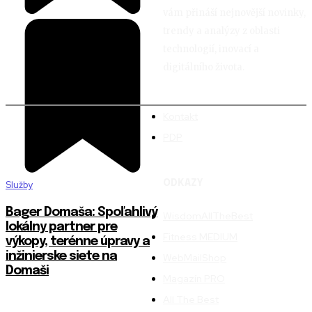
vám přináší nejnovější novinky,
trendy a analýzy z oblasti
technologií, inovací a
digitálního života.
Kontakt
PDP
ODKAZY
Služby
Bager Domaša: Spoľahlivý
WisdomAllTheBest
lokálny partner pre
Fitness MEDIUM
výkopy, terénne úpravy a
inžinierske siete na
WebMailShop
Domaši
Magazín PRO
All The Best