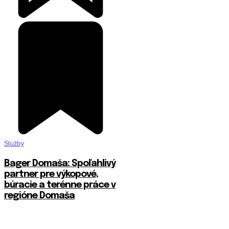
Služby
Bager Domaša: Spoľahlivý
partner pre výkopové,
búracie a terénne práce v
regióne Domaša