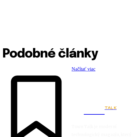
Podobné články
Načítať viac
TALK
Town
Town Talk je moderní
technologický magazín, který