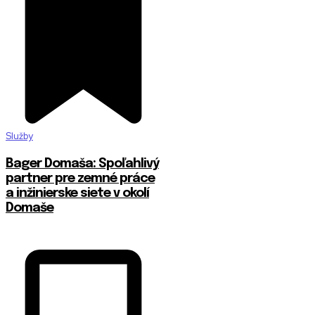
Služby
Bager Domaša: Spoľahlivý
partner pre zemné práce
a inžinierske siete v okolí
Domaše