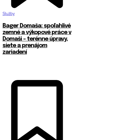
Služby
Bager Domaša: spoľahlivé
zemné a výkopové práce v
Domaši – terénne úpravy,
siete a prenájom
zariadení