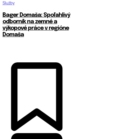
Služby
Bager Domaša: Spoľahlivý
odborník na zemné a
výkopové práce v regióne
Domaša