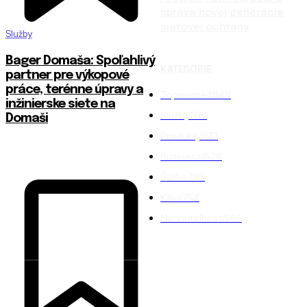
správa novej generácie
sieťovej ochrany
Služby
Bager Domaša: Spoľahlivý
KATEGÓRIE
partner pre výkopové
práce, terénne úpravy a
Topované
4848
inžinierske siete na
Služby
1761
Domaši
Produkty
1612
Business
1528
Ďalšie
798
Káva
754
Nehnuteľnosti
566