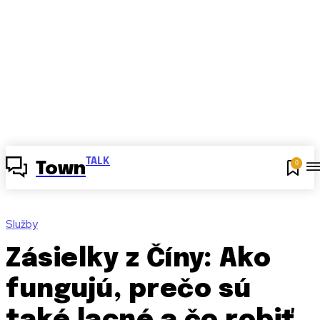
TALK
0
Town
Služby
Zásielky z Číny: Ako
fungujú, prečo sú