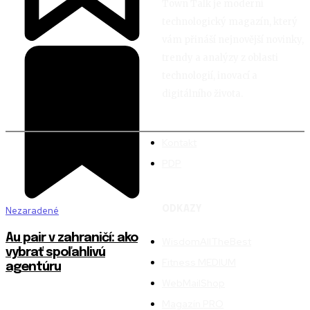
Town Talk je moderní
technologický magazín, který
vám přináší nejnovější novinky,
trendy a analýzy z oblasti
technologií, inovací a
digitálního života.
Kontakt
PDP
ODKAZY
Nezaradené
Au pair v zahraničí: ako
WisdomAllTheBest
vybrať spoľahlivú
Fitness MEDIUM
agentúru
WebMailShop
Magazín PRO