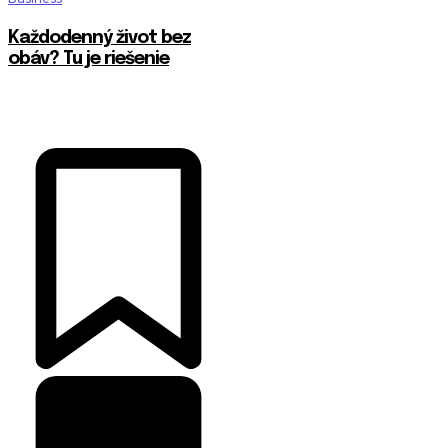
Každodenný život bez
obáv? Tu je riešenie