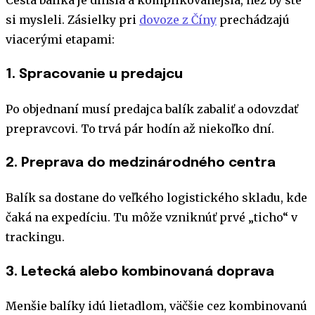
Cesta balíka je dlhšia a komplikovanejšia, než by ste
si mysleli. Zásielky pri
dovoze z Číny
prechádzajú
viacerými etapami:
1. Spracovanie u predajcu
Po objednaní musí predajca balík zabaliť a odovzdať
prepravcovi. To trvá pár hodín až niekoľko dní.
2. Preprava do medzinárodného centra
Balík sa dostane do veľkého logistického skladu, kde
čaká na expedíciu. Tu môže vzniknúť prvé „ticho“ v
trackingu.
3. Letecká alebo kombinovaná doprava
Menšie balíky idú lietadlom, väčšie cez kombinovanú