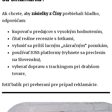
Ak chcete, aby
zásielky z Číny
prebiehali hladko,
odporúčam:
kupovať u predajcov s vysokým hodnotením,
čítať reálne recenzie s fotkami,
vyhnúť sa príliš lacným „zázračným“ ponukám,
používať IOSS platformy (vyhnete sa precleniu
na Slovensku),
vyberať dopravu s trackingom pri drahšom
tovare,
fotiť balík pri preberaní pre prípad reklamácie.