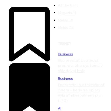
All The Best
Magazín AI
Melds SK
Melds CZ
TRENDY
Business
Ako predĺžiť životnosť
prepravného systému v
skladovej hale
Business
Energetická efektívnosť
firiem – kedy sa oplatí
vybrať skvapalnený plyn
(LPG)
AI