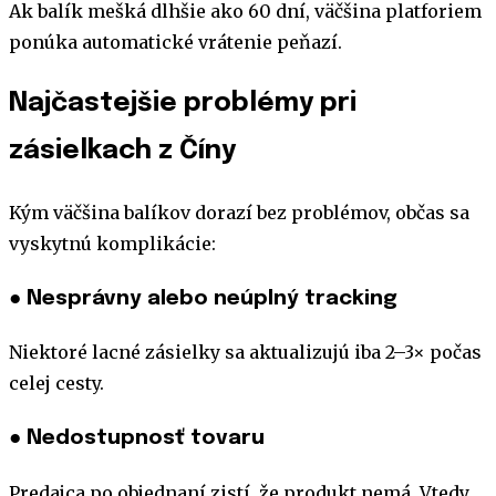
Ak balík mešká dlhšie ako 60 dní, väčšina platforiem
ponúka automatické vrátenie peňazí.
Najčastejšie problémy pri
zásielkach z Číny
Kým väčšina balíkov dorazí bez problémov, občas sa
vyskytnú komplikácie:
● Nesprávny alebo neúplný tracking
Niektoré lacné zásielky sa aktualizujú iba 2–3× počas
celej cesty.
● Nedostupnosť tovaru
Predajca po objednaní zistí, že produkt nemá. Vtedy