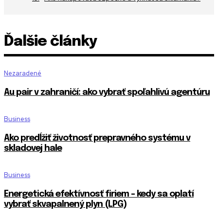
Ďalšie články
Nezaradené
Au pair v zahraničí: ako vybrať spoľahlivú agentúru
Business
Ako predĺžiť životnosť prepravného systému v
skladovej hale
Business
Energetická efektívnosť firiem – kedy sa oplatí
vybrať skvapalnený plyn (LPG)