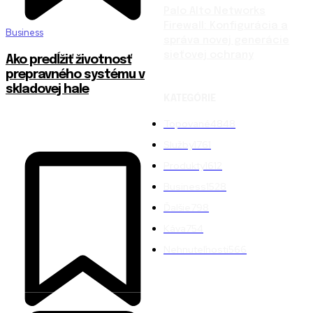
Palo Alto Networks
Firewall: Konfigurácia a
Business
správa novej generácie
sieťovej ochrany
Ako predĺžiť životnosť
prepravného systému v
skladovej hale
KATEGÓRIE
Topované
4848
Služby
1761
Produkty
1612
Business
1528
Ďalšie
798
Káva
754
Nehnuteľnosti
566