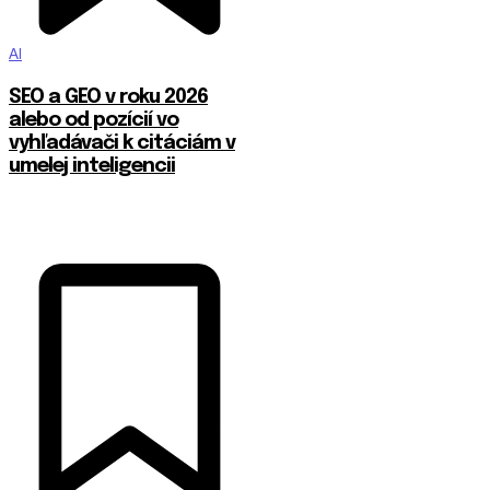
AI
SEO a GEO v roku 2026
alebo od pozícií vo
vyhľadávači k citáciám v
umelej inteligencii