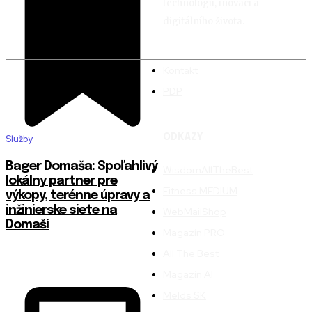
technologií, inovací a
digitálního života.
Kontakt
PDP
ODKAZY
Služby
Bager Domaša: Spoľahlivý
WisdomAllTheBest
lokálny partner pre
Fitness MEDIUM
výkopy, terénne úpravy a
inžinierske siete na
WebMailShop
Domaši
Magazín PRO
All The Best
Magazín AI
Melds SK