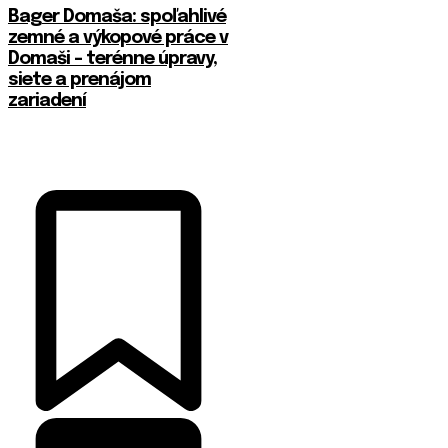
Bager Domaša: spoľahlivé
zemné a výkopové práce v
Domaši – terénne úpravy,
siete a prenájom
zariadení