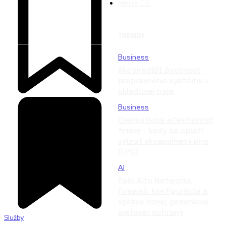
Melds CZ
TRENDY
Business
Ako predĺžiť životnosť
prepravného systému v
skladovej hale
Business
Energetická efektívnosť
firiem – kedy sa oplatí
vybrať skvapalnený plyn
(LPG)
AI
Palo Alto Networks
Firewall: Konfigurácia a
správa novej generácie
sieťovej ochrany
Služby