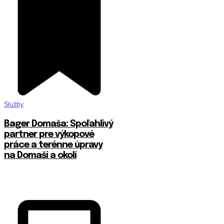
Služby
Bager Domaša: Spoľahlivý
partner pre výkopové
práce a terénne úpravy
na Domaši a okolí