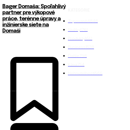
Bager Domaša: Spoľahlivý
KATEGÓRIE
partner pre výkopové
práce, terénne úpravy a
Topované
4848
inžinierske siete na
Služby
1761
Domaši
Produkty
1612
Business
1528
Ďalšie
798
Káva
754
Nehnuteľnosti
566