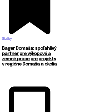
Služby
Bager Domaša: spoľahlivý
partner pre výkopové a
zemné práce pre projekty
v regióne Domaša a okolia