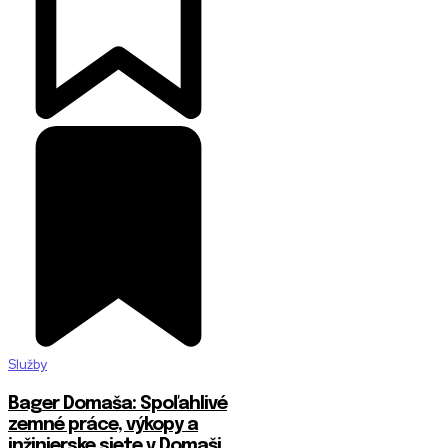
Služby
Bager Domaša: Spoľahlivé
zemné práce, výkopy a
inžinierske siete v Domaši