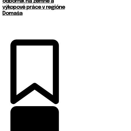
odborník na zemné a
výkopové práce v regióne
Domaša