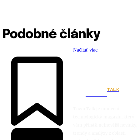
Podobné články
Načítať viac
TALK
Town
Town Talk je moderní
technologický magazín, který
vám přináší nejnovější novinky,
trendy a analýzy z oblasti