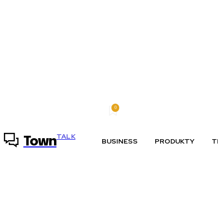
0
štvrtok, 6 augusta, 2026
Môj účet
TALK
Town
BUSINESS
PRODUKTY
T