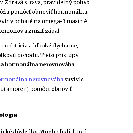
. Zdravá strava, pravidelný pohyb
 môžu pomôcť obnoviť hormonálnu
traviny bohaté na omega-3 mastné
ormónov a znížiť zápal.
 meditácia a hlboké dýchanie,
elkovú pohodu. Tieto prístupy
ňa hormonálna nerovnováha
.
hormonálna nerovnováha
súvisí s
butamoren) pomôcť obnoviť
ológiu
cké dôsledky. Mnoho ľudí, ktorí