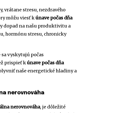
, vrátane stresu, nezdravého
ory môžu viesť k
únave počas dňa
y dopad na našu produktivitu a
lu, hormónu stresu, chronicky
 sa vyskytujú počas
ž prispieť k
únave počas dňa
lyvniť naše energetické hladiny a
lna nerovnováha
álna nerovnováha
, je dôležité