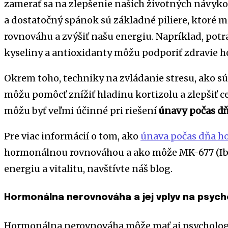
zamerať sa na zlepšenie našich životných návykov
a dostatočný spánok sú základné piliere, ktoré
rovnováhu a zvýšiť našu energiu. Napríklad, po
kyseliny a antioxidanty môžu podporiť zdravie h
Okrem toho, techniky na zvládanie stresu, ako sú
môžu pomôcť znížiť hladinu kortizolu a zlepšiť c
môžu byť veľmi účinné pri riešení
únavy počas d
Pre viac informácií o tom, ako
únava počas dňa 
hormonálnou rovnováhou a ako môže MK-677 (I
energiu a vitalitu, navštívte náš blog.
Hormonálna nerovnováha a jej vplyv na psych
Hormonálna nerovnováha môže mať aj psychologi