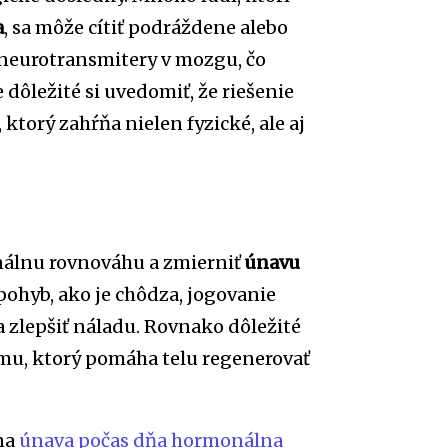
a
, sa môže cítiť podráždene alebo
neurotransmitery v mozgu, čo
dôležité si uvedomiť, že riešenie
torý zahŕňa nielen fyzické, ale aj
nálnu rovnováhu a zmierniť
únavu
 pohyb, ako je chôdza, jogovanie
 zlepšiť náladu. Rovnako dôležité
imu, ktorý pomáha telu regenerovať
 na
únava počas dňa hormonálna