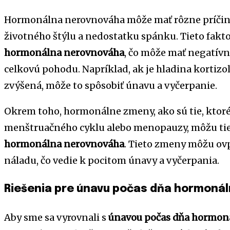
Hormonálna nerovnováha môže mať rôzne príčiny
životného štýlu a nedostatku spánku. Tieto fakt
hormonálna nerovnováha
, čo môže mať negatívn
celkovú pohodu. Napríklad, ak je hladina kortizo
zvýšená, môže to spôsobiť únavu a vyčerpanie.
Okrem toho, hormonálne zmeny, ako sú tie, ktoré
menštruačného cyklu alebo menopauzy, môžu tie
hormonálna nerovnováha
. Tieto zmeny môžu ovp
náladu, čo vedie k pocitom únavy a vyčerpania.
Riešenia pre únavu počas dňa hormoná
Aby sme sa vyrovnali s
únavou počas dňa hormon