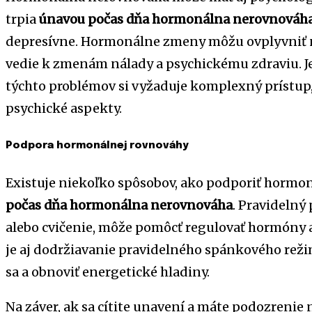
trpia
únavou počas dňa hormonálna nerovnováh
depresívne. Hormonálne zmeny môžu ovplyvniť 
vedie k zmenám nálady a psychickému zdraviu. Je 
týchto problémov si vyžaduje komplexný prístup, k
psychické aspekty.
Podpora hormonálnej rovnováhy
Existuje niekoľko spôsobov, ako podporiť hormo
počas dňa hormonálna nerovnováha
. Pravidelný
alebo cvičenie, môže pomôcť regulovať hormóny a
je aj dodržiavanie pravidelného spánkového rež
sa a obnoviť energetické hladiny.
Na záver, ak sa cítite unavení a máte podozrenie