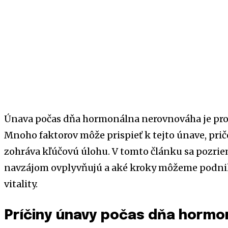
Únava počas dňa hormonálna nerovnováha je prob
Mnoho faktorov môže prispieť k tejto únave, p
zohráva kľúčovú úlohu. V tomto článku sa pozriem
navzájom ovplyvňujú a aké kroky môžeme podnik
vitality.
Príčiny únavy počas dňa horm