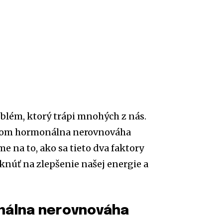
lém, ktorý trápi mnohých z nás.
ričom hormonálna nerovnováha
e na to, ako sa tieto dva faktory
núť na zlepšenie našej energie a
onálna nerovnováha