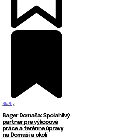
Služby
Bager Domaša: Spoľahlivý
partner pre výkopové
práce a terénne úpravy
na Domaši a okolí