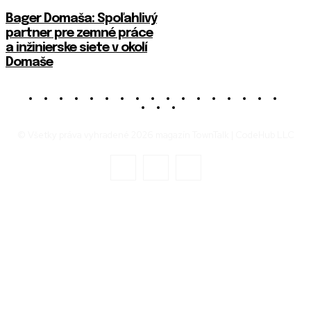
Bager Domaša: Spoľahlivý
partner pre zemné práce
a inžinierske siete v okolí
Domaše
© Všetky práva vyhradené 2026 magazín TownTalk | CodeHub LLC