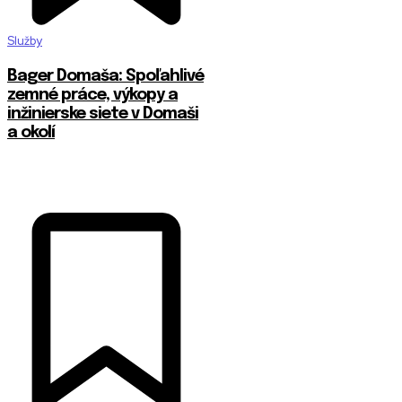
Služby
Bager Domaša: Spoľahlivé
zemné práce, výkopy a
inžinierske siete v Domaši
a okolí