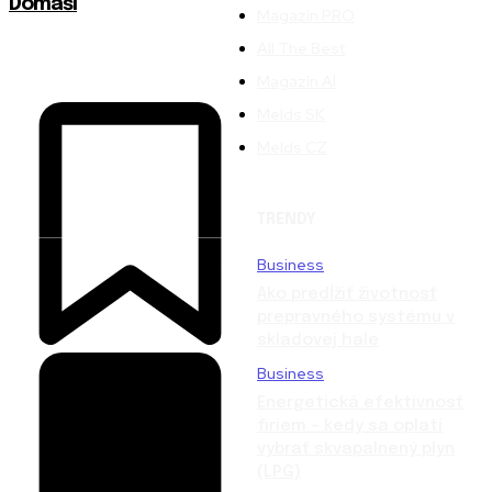
Domaši
Magazín PRO
All The Best
Magazín AI
Melds SK
Melds CZ
TRENDY
Business
Ako predĺžiť životnosť
prepravného systému v
skladovej hale
Business
Energetická efektívnosť
firiem – kedy sa oplatí
vybrať skvapalnený plyn
(LPG)