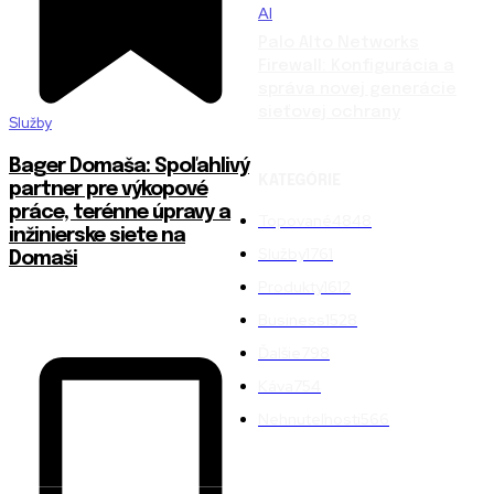
AI
Palo Alto Networks
Firewall: Konfigurácia a
správa novej generácie
sieťovej ochrany
Služby
Bager Domaša: Spoľahlivý
KATEGÓRIE
partner pre výkopové
práce, terénne úpravy a
Topované
4848
inžinierske siete na
Služby
1761
Domaši
Produkty
1612
Business
1528
Ďalšie
798
Káva
754
Nehnuteľnosti
566