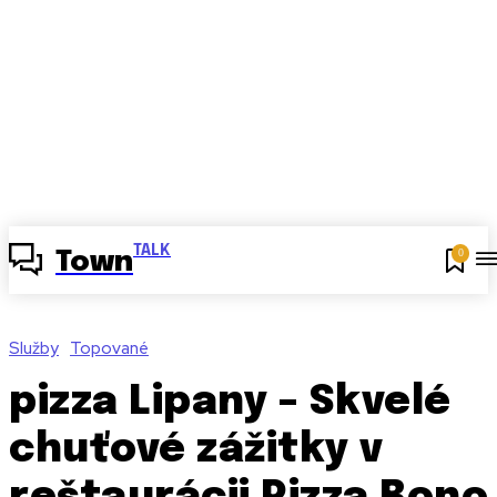
TALK
0
Town
Služby
Topované
pizza Lipany – Skvelé
chuťové zážitky v