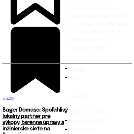
Town Talk je moderní
technologický magazín, který
vám přináší nejnovější novinky,
trendy a analýzy z oblasti
technologií, inovací a
digitálního života.
Kontakt
PDP
ODKAZY
Služby
Bager Domaša: Spoľahlivý
WisdomAllTheBest
lokálny partner pre
Fitness MEDIUM
výkopy, terénne úpravy a
inžinierske siete na
WebMailShop