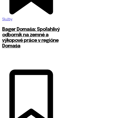
Služby
Bager Domaša: Spoľahlivý
odborník na zemné a
výkopové práce v regióne
Domaša