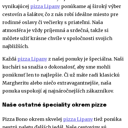
vynikajúcej
pizza Lipany
ponúkame aj široký výber
cestovín a šalátov, čo z nás robí ideálne miesto pre
rodinné oslavy či večierky s priateľmi. Naša
atmosféra je vždy príjemná a srdečná, takže si
môžete užiť krásne chvíle v spoločnosti svojich
najbližších.
Každá
pizza Lipany
z našej ponuky je špeciálna. Naši
kuchári sa snažia o dokonalosť, aby sme mohli
ponúknuť len to najlepšie. Či už máte radi klasickú
Margheritu alebo niečo extravagantnejšie, naša
ponuka uspokojí aj najnáročnejších zákazníkov.
Naše ostatné špeciality okrem pizze
Pizza Bono okrem skvelej
pizza Lipany
tiež ponúka
pestrú paletu ďalších jedál. Naše cestoviny sú