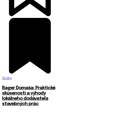
Služby
Bager Domaša: Praktické
skúsenosti a výhody
lokálneho dodávateľa
stavebných prác