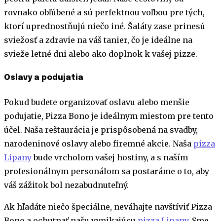
rovnako obľúbené a sú perfektnou voľbou pre tých,
ktorí uprednostňujú niečo iné. Šaláty zase prinesú
sviežosť a zdravie na váš tanier, čo je ideálne na
svieže letné dni alebo ako doplnok k vašej pizze.
Oslavy a podujatia
Pokud budete organizovať oslavu alebo menšie
podujatie, Pizza Bono je ideálnym miestom pre tento
účel. Naša reštaurácia je prispôsobená na svadby,
narodeninové oslavy alebo firemné akcie. Naša
pizza
Lipany
bude vrcholom vašej hostiny, a s naším
profesionálnym personálom sa postaráme o to, aby
váš zážitok bol nezabudnuteľný.
Ak hľadáte niečo špeciálne, neváhajte navštíviť Pizza
Bono a ochutnať našu vynikajúcu
pizza Lipany
. Sme