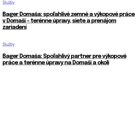
Služby
Bager Domaša: spoľahlivé zemné a výkopové práce
v Domaši – terénne úpravy, siete a prenájom
zariadení
Služby
Bager Domaša: Spoľahlivý partner pre výkopové
práce a terénne úpravy na Domaši a okolí