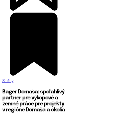
Služby
Bager Domaša: spoľahlivý
partner pre výkopové a
zemné práce pre projekty
v regióne Domaša a okolia