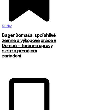
Služby
Bager Domaša: spoľahlivé
zemné a výkopové práce v
Domaši – terénne úpravy,
siete a prenájom
zariadení