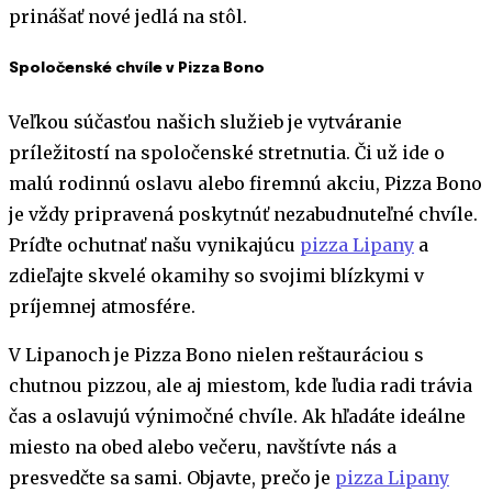
prinášať nové jedlá na stôl.
Spoločenské chvíle v Pizza Bono
Veľkou súčasťou našich služieb je vytváranie
príležitostí na spoločenské stretnutia. Či už ide o
malú rodinnú oslavu alebo firemnú akciu, Pizza Bono
je vždy pripravená poskytnúť nezabudnuteľné chvíle.
Príďte ochutnať našu vynikajúcu
pizza Lipany
a
zdieľajte skvelé okamihy so svojimi blízkymi v
príjemnej atmosfére.
V Lipanoch je Pizza Bono nielen reštauráciou s
chutnou pizzou, ale aj miestom, kde ľudia radi trávia
čas a oslavujú výnimočné chvíle. Ak hľadáte ideálne
miesto na obed alebo večeru, navštívte nás a
presvedčte sa sami. Objavte, prečo je
pizza Lipany