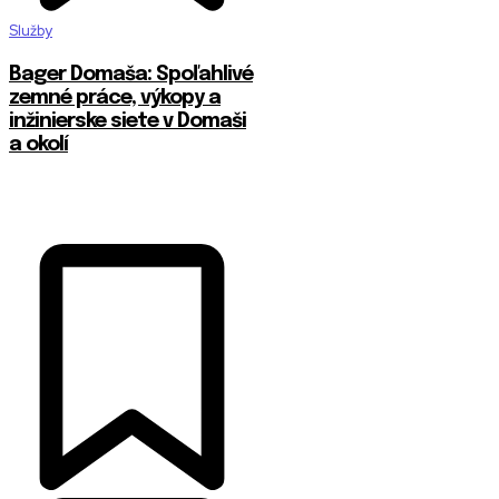
Služby
Bager Domaša: Spoľahlivé
zemné práce, výkopy a
inžinierske siete v Domaši
a okolí