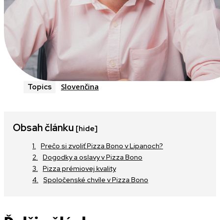
Slovenčina
Topics
Obsah článku
[hide]
Prečo si zvoliť Pizza Bono v Lipanoch?
Dogodky a oslavy v Pizza Bono
Pizza prémiovej kvality
Spoločenské chvíle v Pizza Bono