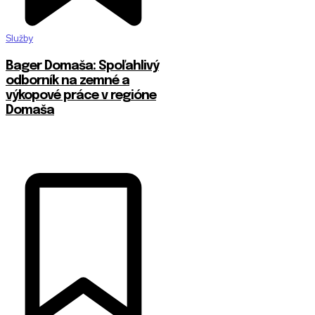
Služby
Bager Domaša: Spoľahlivý
odborník na zemné a
výkopové práce v regióne
Domaša