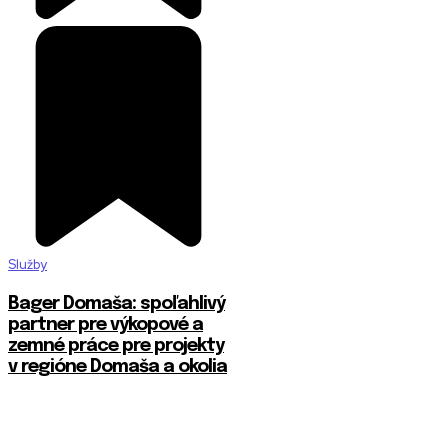
Služby
Bager Domaša: spoľahlivý
partner pre výkopové a
zemné práce pre projekty
v regióne Domaša a okolia