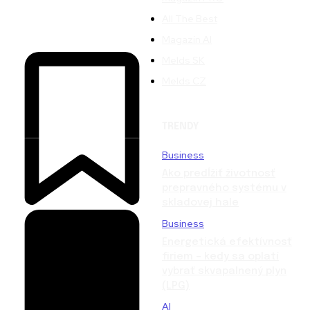
All The Best
Magazín AI
Melds SK
Melds CZ
TRENDY
Business
Ako predĺžiť životnosť
prepravného systému v
skladovej hale
Business
Energetická efektívnosť
firiem – kedy sa oplatí
vybrať skvapalnený plyn
(LPG)
AI