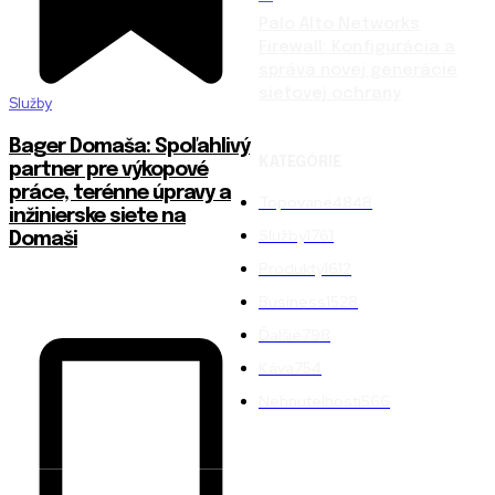
Palo Alto Networks
Firewall: Konfigurácia a
správa novej generácie
sieťovej ochrany
Služby
Bager Domaša: Spoľahlivý
KATEGÓRIE
partner pre výkopové
práce, terénne úpravy a
Topované
4848
inžinierske siete na
Služby
1761
Domaši
Produkty
1612
Business
1528
Ďalšie
798
Káva
754
Nehnuteľnosti
566