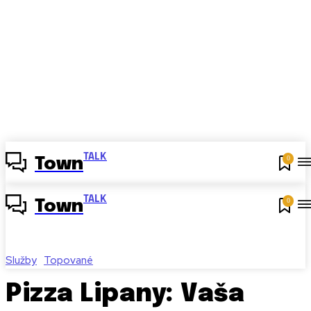
TALK
0
Town
TALK
0
Town
Služby
Topované
Pizza Lipany: Vaša