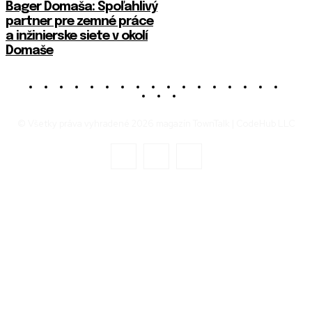
Bager Domaša: Spoľahlivý
partner pre zemné práce
a inžinierske siete v okolí
Domaše
© Všetky práva vyhradené 2026 magazín TownTalk | CodeHub LLC