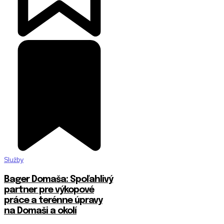
Služby
Bager Domaša: Spoľahlivý
partner pre výkopové
práce a terénne úpravy
na Domaši a okolí