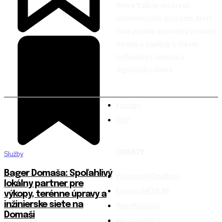
Town Talk je moderní
technologický magazín, který
vám přináší nejnovější novinky,
trendy a analýzy z oblasti
technologií, inovací a
digitálního života.
Kontakt
PDP
ODKAZY
Služby
Bager Domaša: Spoľahlivý
WisdomAllTheBest
lokálny partner pre
Fitness MEDIUM
výkopy, terénne úpravy a
inžinierske siete na
WebMailShop
Domaši
Magazín PRO