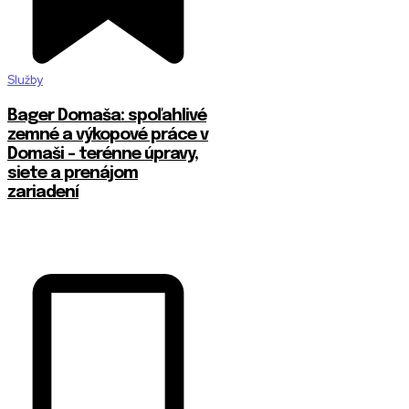
Služby
Bager Domaša: spoľahlivé
zemné a výkopové práce v
Domaši – terénne úpravy,
siete a prenájom
zariadení