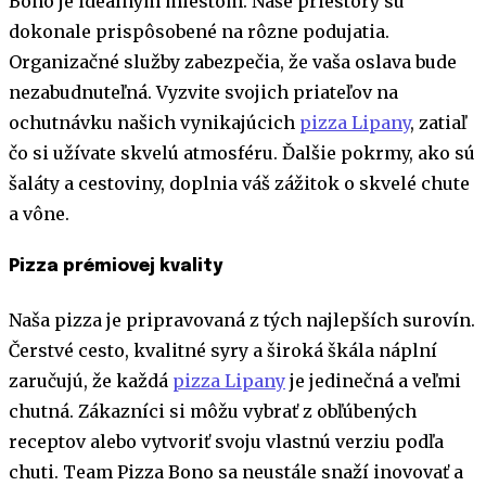
Bono je ideálnym miestom. Naše priestory sú
dokonale prispôsobené na rôzne podujatia.
Organizačné služby zabezpečia, že vaša oslava bude
nezabudnuteľná. Vyzvite svojich priateľov na
ochutnávku našich vynikajúcich
pizza Lipany
, zatiaľ
čo si užívate skvelú atmosféru. Ďalšie pokrmy, ako sú
šaláty a cestoviny, doplnia váš zážitok o skvelé chute
a vône.
Pizza prémiovej kvality
Naša pizza je pripravovaná z tých najlepších surovín.
Čerstvé cesto, kvalitné syry a široká škála náplní
zaručujú, že každá
pizza Lipany
je jedinečná a veľmi
chutná. Zákazníci si môžu vybrať z obľúbených
receptov alebo vytvoriť svoju vlastnú verziu podľa
chuti. Team Pizza Bono sa neustále snaží inovovať a