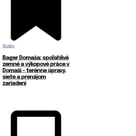
Služby
Bager Domaša: spoľahlivé
zemné a výkopové práce v
Domaši – terénne úpravy,
siete a prenájom
zariadení