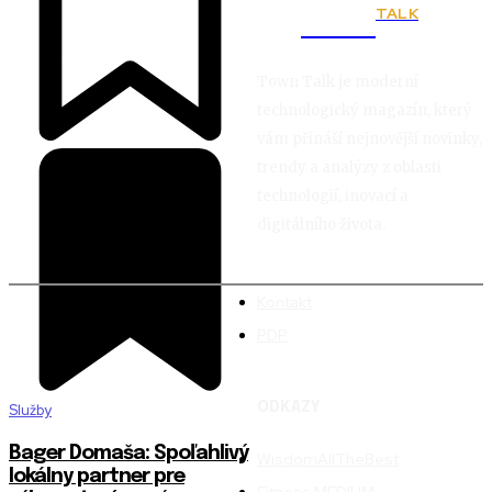
TALK
Town
Town Talk je moderní
technologický magazín, který
vám přináší nejnovější novinky,
trendy a analýzy z oblasti
technologií, inovací a
digitálního života.
Kontakt
PDP
ODKAZY
Služby
Bager Domaša: Spoľahlivý
WisdomAllTheBest
lokálny partner pre
Fitness MEDIUM