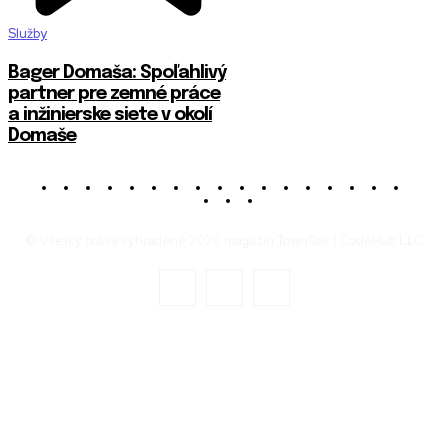
Služby
Bager Domaša: Spoľahlivý
partner pre zemné práce
a inžinierske siete v okolí
Domaše
© Všetky práva vyhradené 2026 magazín TownTalk | CodeHub LLC