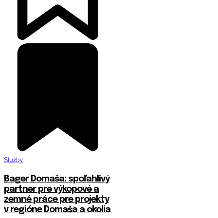
Služby
Bager Domaša: spoľahlivý
partner pre výkopové a
zemné práce pre projekty
v regióne Domaša a okolia