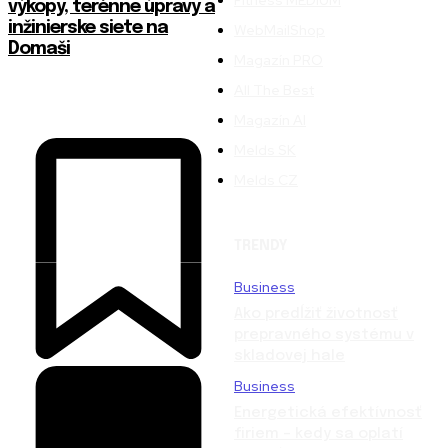
výkopy, terénne úpravy a
inžinierske siete na
WebMailShop
Domaši
Magazín PRO
All The Best
Magazín AI
Melds SK
Melds CZ
TRENDY
Business
Ako predĺžiť životnosť
prepravného systému v
skladovej hale
Business
Energetická efektívnosť
firiem – kedy sa oplatí