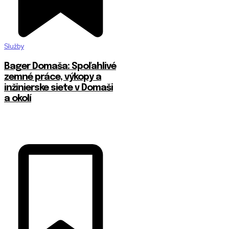
Služby
Bager Domaša: Spoľahlivé
zemné práce, výkopy a
inžinierske siete v Domaši
a okolí