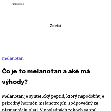
melanotan
Zdeľať
melanotan
Čo je to melanotan a aké má
výhody?
Melanotan je syntetický peptid, ktorý napodobňuje
prírodný hormón melanotropín, zodpovedný za
pigmentáciu pleti. V posledných rokoch sa stal