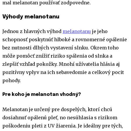
mal melanotan používať zodpovedne.
Výhody melanotanu
Jednou z hlavných výhod
melanotanu
je jeho
schopnosť poskytnúť hlboké a rovnomerné opálenie
bez nutnosti dlhých vystavení slnku. Okrem toho
môže pomôcť znížiť riziko spálenia od slnka a
zlepšiť vzhľad pokožky. Mnohí užívatelia hlásia aj
pozitívny vplyv na ich sebavedomie a celkový pocit
pohody.
Pre koho je melanotan vhodný?
Melanotan je určený pre dospelých, ktorí chcú
dosiahnuť opálenú pleť, no nesúhlasia s rizikom
poškodeniu pleti z UV žiarenia. Je ideálny pre tých,