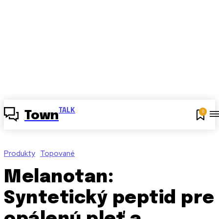
TALK
0
Town
Produkty
Topované
Melanotan:
Syntetický peptid pre