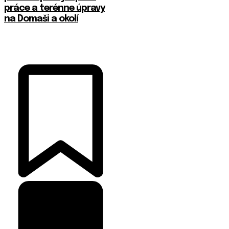
práce a terénne úpravy
na Domaši a okolí