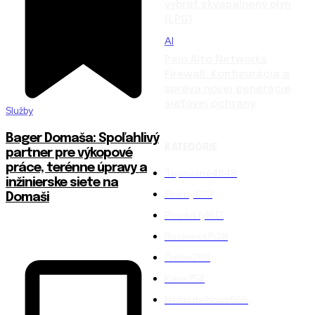
vybrať skvapalnený plyn
(LPG)
AI
Palo Alto Networks
Firewall: Konfigurácia a
správa novej generácie
sieťovej ochrany
Služby
Bager Domaša: Spoľahlivý
KATEGÓRIE
partner pre výkopové
práce, terénne úpravy a
Topované
4848
inžinierske siete na
Služby
1761
Domaši
Produkty
1612
Business
1528
Ďalšie
798
Káva
754
Nehnuteľnosti
566