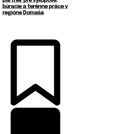
partner pre výkopové,
búracie a terénne práce v
regióne Domaša