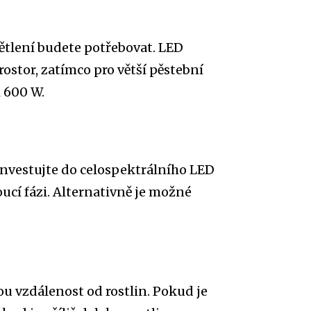
větlení budete potřebovat. LED
ostor, zatímco pro větší pěstební
 600 W.
investujte do celospektrálního LED
oucí fázi. Alternativně je možné
nou vzdálenost od rostlin. Pokud je