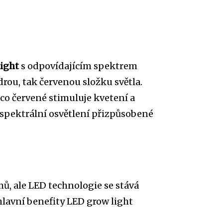
light
s odpovídajícím spektrem
drou, tak červenou složku světla.
mco červené stimuluje kvetení a
ospektrální osvětlení přizpůsobené
ů, ale LED technologie se stává
lavní benefity LED grow light