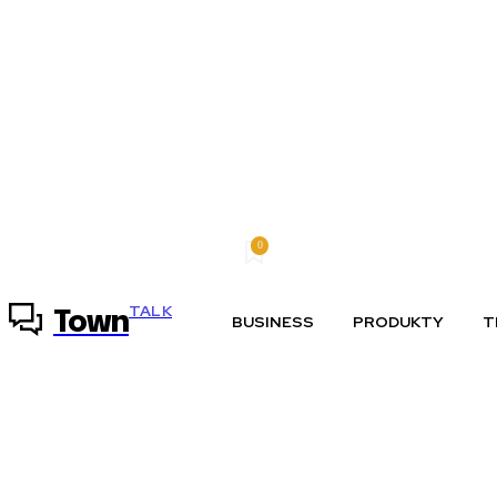
0
sobota, 8 augusta, 2026
Môj účet
TALK
Town
BUSINESS
PRODUKTY
T