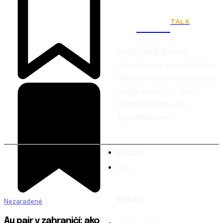
TALK
Town
Town Talk je moderní
technologický magazín, který
vám přináší nejnovější novinky,
trendy a analýzy z oblasti
technologií, inovací a
digitálního života.
Kontakt
PDP
ODKAZY
Nezaradené
Au pair v zahraničí: ako