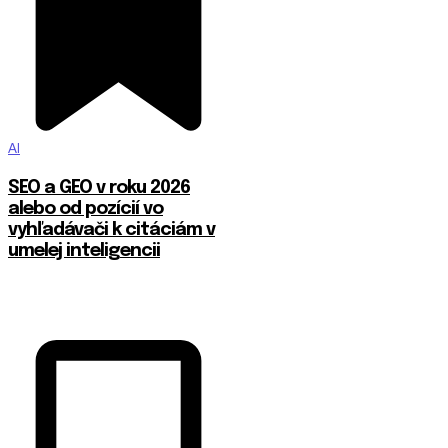
AI
SEO a GEO v roku 2026
alebo od pozícií vo
vyhľadávači k citáciám v
umelej inteligencii