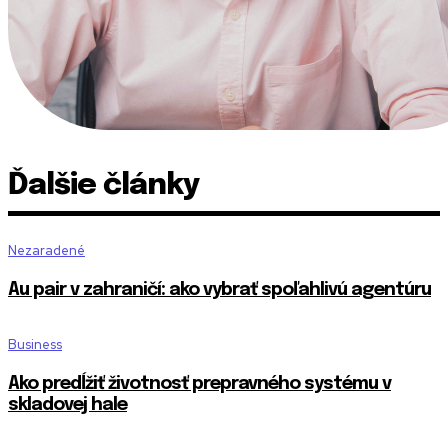
Ďalšie články
Nezaradené
Au pair v zahraničí: ako vybrať spoľahlivú agentúru
Business
Ako predĺžiť životnosť prepravného systému v
skladovej hale