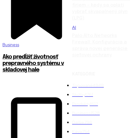
firiem – kedy sa oplatí
vybrať skvapalnený plyn
(LPG)
AI
Palo Alto Networks
Firewall: Konfigurácia a
Business
správa novej generácie
sieťovej ochrany
Ako predĺžiť životnosť
prepravného systému v
skladovej hale
KATEGÓRIE
Topované
4848
Služby
1761
Produkty
1612
Business
1528
Ďalšie
798
Káva
754