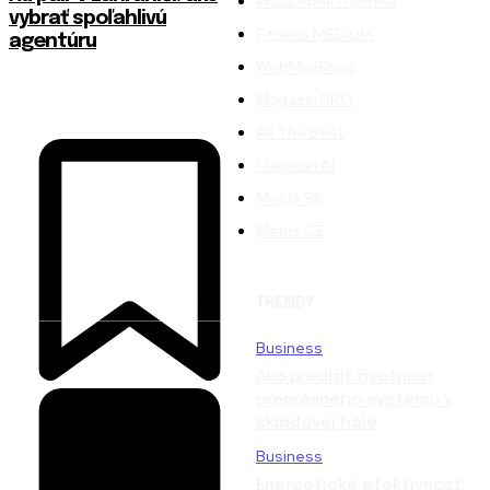
WisdomAllTheBest
vybrať spoľahlivú
Fitness MEDIUM
agentúru
WebMailShop
Magazín PRO
All The Best
Magazín AI
Melds SK
Melds CZ
TRENDY
Business
Ako predĺžiť životnosť
prepravného systému v
skladovej hale
Business
Energetická efektívnosť