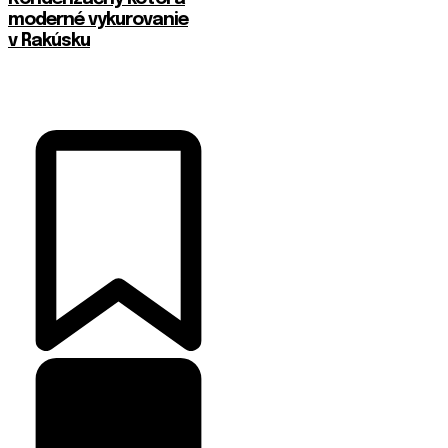
moderné vykurovanie
v Rakúsku