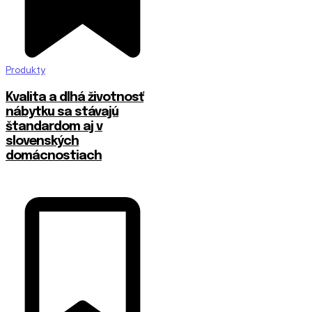
Produkty
​Kvalita a dlhá životnosť
nábytku sa stávajú
štandardom aj v
slovenských
domácnostiach