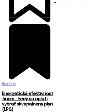
Nehnuteľnosti
566
Business
Energetická efektívnosť
firiem – kedy sa oplatí
vybrať skvapalnený plyn
(LPG)