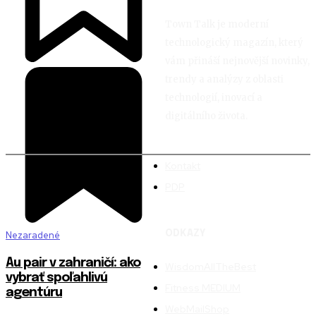
Town Talk je moderní
technologický magazín, který
vám přináší nejnovější novinky,
trendy a analýzy z oblasti
technologií, inovací a
digitálního života.
Kontakt
PDP
ODKAZY
Nezaradené
Au pair v zahraničí: ako
WisdomAllTheBest
vybrať spoľahlivú
Fitness MEDIUM
agentúru
WebMailShop