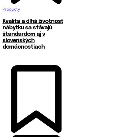
Produkty
​Kvalita a dlhá životnosť
nábytku sa stávajú
štandardom aj v
slovenských
domácnostiach