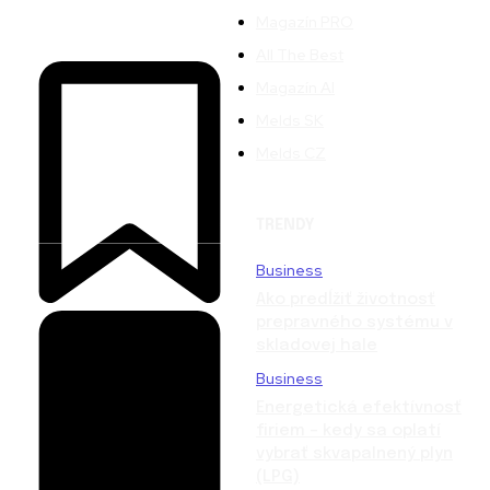
Magazín PRO
All The Best
Magazín AI
Melds SK
Melds CZ
TRENDY
Business
Ako predĺžiť životnosť
prepravného systému v
skladovej hale
Business
Energetická efektívnosť
firiem – kedy sa oplatí
vybrať skvapalnený plyn
(LPG)