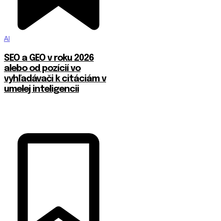
AI
SEO a GEO v roku 2026
alebo od pozícií vo
vyhľadávači k citáciám v
umelej inteligencii