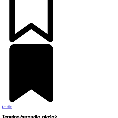
Ďalšie
Tepelné čerpadlo, plošný