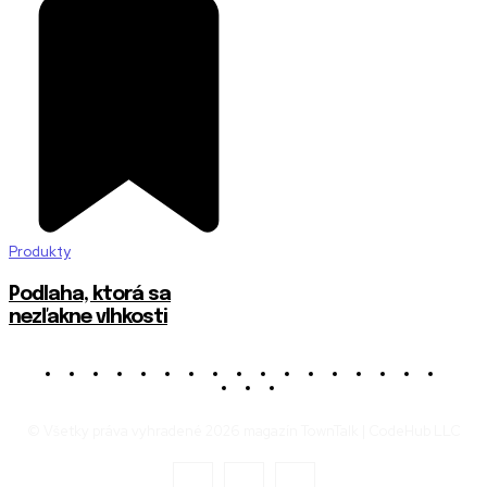
Produkty
Podlaha, ktorá sa
nezľakne vlhkosti
© Všetky práva vyhradené 2026 magazín TownTalk | CodeHub LLC