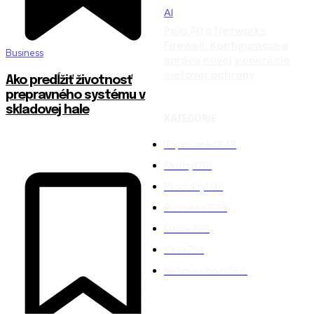
AI
Palo Alto Networks
Firewall: Konfigurácia a
Business
správa novej generácie
sieťovej ochrany
Ako predĺžiť životnosť
prepravného systému v
skladovej hale
KATEGÓRIE
Topované
4848
Služby
1761
Produkty
1612
Business
1528
Ďalšie
798
Káva
754
Nehnuteľnosti
566