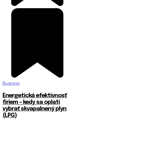
Business
Energetická efektívnosť
firiem – kedy sa oplatí
vybrať skvapalnený plyn
(LPG)