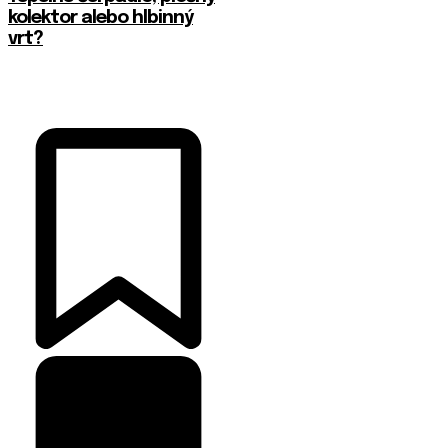
kolektor alebo hlbinný
vrt?