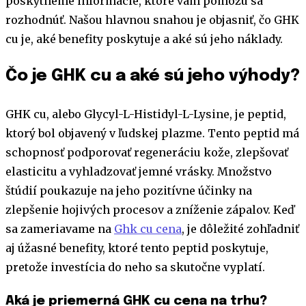
poskytneme informácie, ktoré vám pomôžu sa
rozhodnúť. Našou hlavnou snahou je objasniť, čo GHK
cu je, aké benefity poskytuje a aké sú jeho náklady.
Čo je GHK cu a aké sú jeho výhody?
GHK cu, alebo Glycyl-L-Histidyl-L-Lysine, je peptid,
ktorý bol objavený v ľudskej plazme. Tento peptid má
schopnosť podporovať regeneráciu kože, zlepšovať
elasticitu a vyhladzovať jemné vrásky. Množstvo
štúdií poukazuje na jeho pozitívne účinky na
zlepšenie hojivých procesov a zníženie zápalov. Keď
sa zameriavame na
Ghk cu cena
, je dôležité zohľadniť
aj úžasné benefity, ktoré tento peptid poskytuje,
pretože investícia do neho sa skutočne vyplatí.
Aká je priemerná GHK cu cena na trhu?