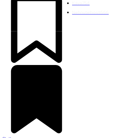
Káva
754
Nehnuteľnosti
566