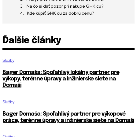
Na čo si dať pozor pri nákupe GHK cu?
Kde kúpiť GHK cu za dobrú cenu?
Ďalšie články
Služby
Bager Domaša: Spoľahlivý lokálny partner pre
výkopy, terénne úpravy a inžinierske siete na
Domaši
Služby
Bager Domaša: Spoľahlivý partner pre výkopové
práce, terénne úpravy a inžinierske siete na Domaši