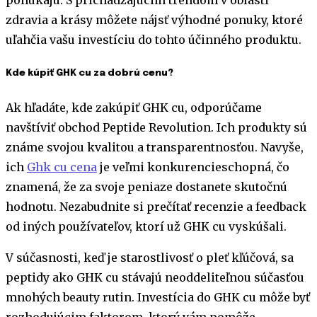
ponúkajú. S prichádzajúcim trendom v oblasti
zdravia a krásy môžete nájsť výhodné ponuky, ktoré
uľahčia vašu investíciu do tohto účinného produktu.
Kde kúpiť GHK cu za dobrú cenu?
Ak hľadáte, kde zakúpiť GHK cu, odporúčame
navštíviť obchod Peptide Revolution. Ich produkty sú
známe svojou kvalitou a transparentnosťou. Navyše,
ich
Ghk cu cena
je veľmi konkurencieschopná, čo
znamená, že za svoje peniaze dostanete skutočnú
hodnotu. Nezabudnite si prečítať recenzie a feedback
od iných používateľov, ktorí už GHK cu vyskúšali.
V súčasnosti, keď je starostlivosť o pleť kľúčová, sa
peptidy ako GHK cu stávajú neoddeliteľnou súčasťou
mnohých beauty rutin. Investícia do GHK cu môže byť
rozhodujúcim faktorom, ktorý vám pomôže