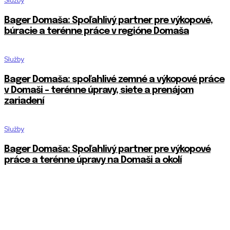
Služby
Bager Domaša: Spoľahlivý partner pre výkopové,
búracie a terénne práce v regióne Domaša
Služby
Bager Domaša: spoľahlivé zemné a výkopové práce
v Domaši – terénne úpravy, siete a prenájom
zariadení
Služby
Bager Domaša: Spoľahlivý partner pre výkopové
práce a terénne úpravy na Domaši a okolí