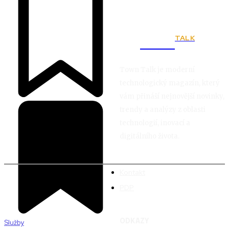
TALK
Town
Town Talk je moderní
technologický magazín, který
vám přináší nejnovější novinky,
trendy a analýzy z oblasti
technologií, inovací a
digitálního života.
Kontakt
PDP
ODKAZY
Služby