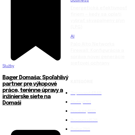
Energetická efektívnosť
firiem – kedy sa oplatí
vybrať skvapalnený plyn
(LPG)
AI
Palo Alto Networks
Firewall: Konfigurácia a
správa novej generácie
sieťovej ochrany
Služby
Bager Domaša: Spoľahlivý
KATEGÓRIE
partner pre výkopové
práce, terénne úpravy a
Topované
4848
inžinierske siete na
Služby
1761
Domaši
Produkty
1612
Business
1528
Ďalšie
798