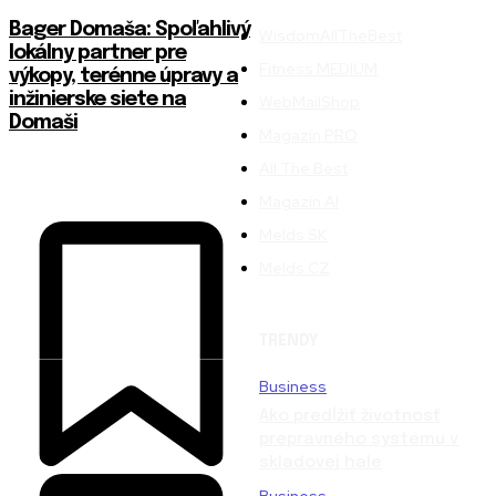
Bager Domaša: Spoľahlivý
WisdomAllTheBest
lokálny partner pre
Fitness MEDIUM
výkopy, terénne úpravy a
inžinierske siete na
WebMailShop
Domaši
Magazín PRO
All The Best
Magazín AI
Melds SK
Melds CZ
TRENDY
Business
Ako predĺžiť životnosť
prepravného systému v
skladovej hale
Business