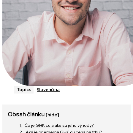
Slovenčina
Topics
Obsah článku
[hide]
Čo je GHK cu a aké sú jeho výhody?
Aká je priemerná GHK cu cena na trhu?