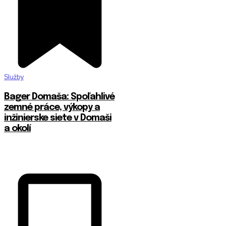
Služby
Bager Domaša: Spoľahlivé
zemné práce, výkopy a
inžinierske siete v Domaši
a okolí