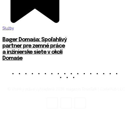
Služby
Bager Domaša: Spoľahlivý
partner pre zemné práce
a inžinierske siete v okolí
Domaše
© Všetky práva vyhradené 2026 magazín TownTalk | CodeHub LLC