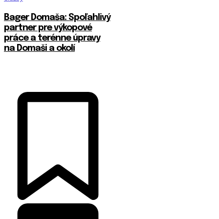
Bager Domaša: Spoľahlivý
partner pre výkopové
práce a terénne úpravy
na Domaši a okolí