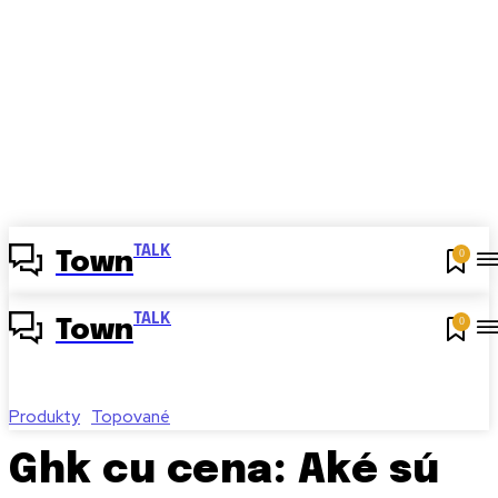
TALK
0
Town
TALK
0
Town
Produkty
Topované
Ghk cu cena: Aké sú