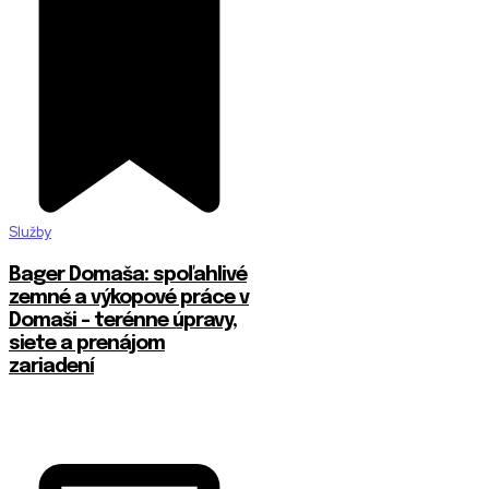
Služby
Bager Domaša: spoľahlivé
zemné a výkopové práce v
Domaši – terénne úpravy,
siete a prenájom
zariadení