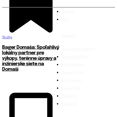
Kontakt
PDP
ODKAZY
Služby
Bager Domaša: Spoľahlivý
WisdomAllTheBest
lokálny partner pre
Fitness MEDIUM
výkopy, terénne úpravy a
inžinierske siete na
WebMailShop
Domaši
Magazín PRO
All The Best
Magazín AI
Melds SK
Melds CZ