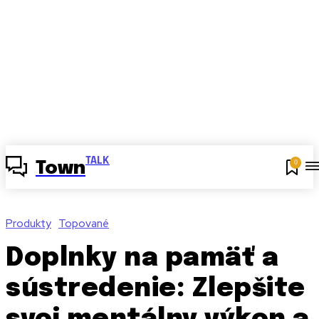
TALK
0
Town
Produkty
Topované
Doplnky na pamäť a
sústredenie: Zlepšite