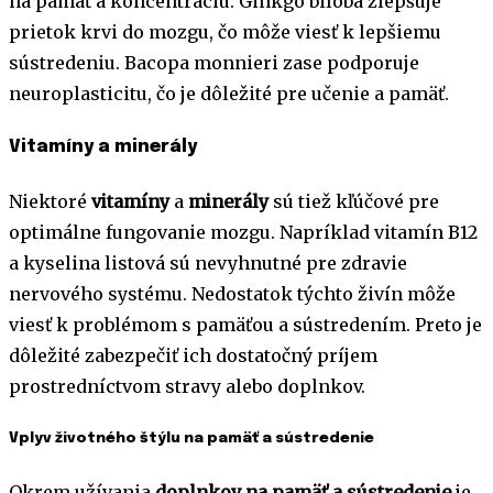
na pamäť a koncentráciu. Ginkgo biloba zlepšuje
prietok krvi do mozgu, čo môže viesť k lepšiemu
sústredeniu. Bacopa monnieri zase podporuje
neuroplasticitu, čo je dôležité pre učenie a pamäť.
Vitamíny a minerály
Niektoré
vitamíny
a
minerály
sú tiež kľúčové pre
optimálne fungovanie mozgu. Napríklad vitamín B12
a kyselina listová sú nevyhnutné pre zdravie
nervového systému. Nedostatok týchto živín môže
viesť k problémom s pamäťou a sústredením. Preto je
dôležité zabezpečiť ich dostatočný príjem
prostredníctvom stravy alebo doplnkov.
Vplyv životného štýlu na pamäť a sústredenie
Okrem užívania
doplnkov na pamäť a sústredenie
je