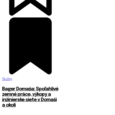
Služby
Bager Domaša: Spoľahlivé
zemné práce, výkopy a
inžinierske siete v Domaši
a okolí