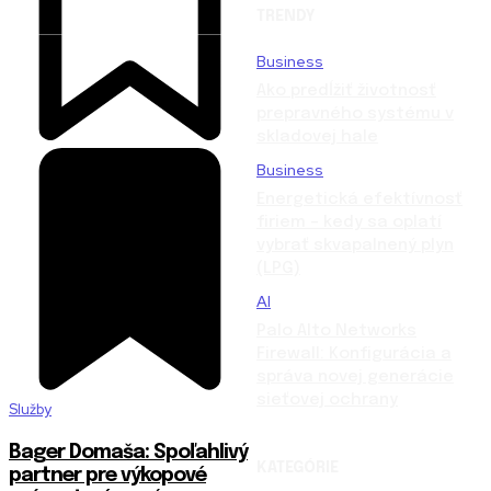
TRENDY
Business
Ako predĺžiť životnosť
prepravného systému v
skladovej hale
Business
Energetická efektívnosť
firiem – kedy sa oplatí
vybrať skvapalnený plyn
(LPG)
AI
Palo Alto Networks
Firewall: Konfigurácia a
správa novej generácie
sieťovej ochrany
Služby
Bager Domaša: Spoľahlivý
KATEGÓRIE
partner pre výkopové