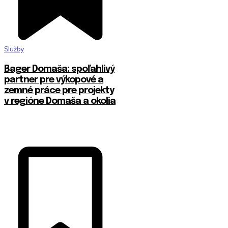
Služby
Bager Domaša: spoľahlivý
partner pre výkopové a
zemné práce pre projekty
v regióne Domaša a okolia