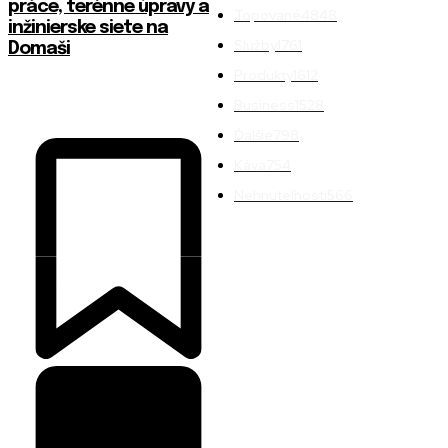
práce, terénne úpravy a
Topované
4848
inžinierske siete na
Služby
1761
Domaši
Produkty
1612
Business
1528
Ďalšie
798
Káva
754
Nehnuteľnosti
566