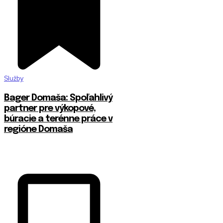
Služby
Bager Domaša: Spoľahlivý
partner pre výkopové,
búracie a terénne práce v
regióne Domaša