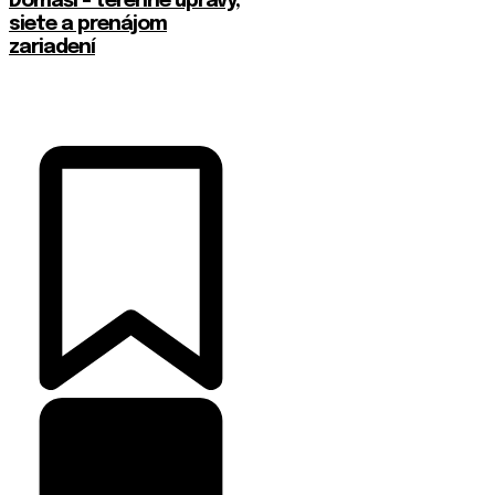
Domaši – terénne úpravy,
siete a prenájom
zariadení