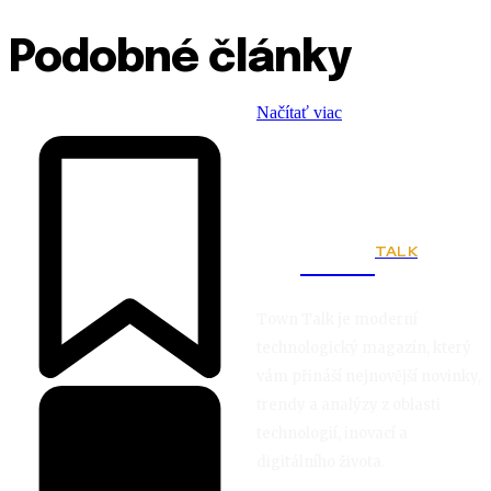
Podobné články
Načítať viac
TALK
Town
Town Talk je moderní
technologický magazín, který
vám přináší nejnovější novinky,
trendy a analýzy z oblasti
technologií, inovací a
digitálního života.