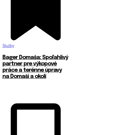
Služby
Bager Domaša: Spoľahlivý
partner pre výkopové
práce a terénne úpravy
na Domaši a okolí