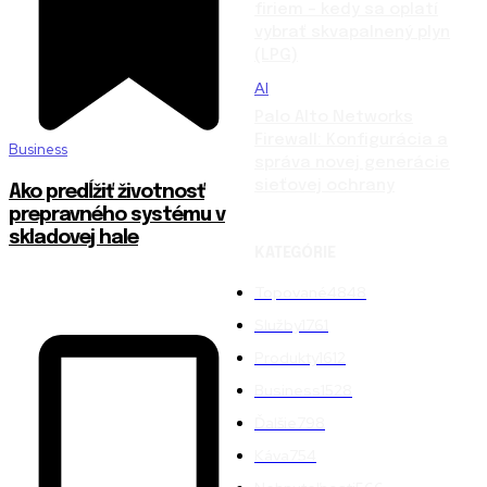
firiem – kedy sa oplatí
vybrať skvapalnený plyn
(LPG)
AI
Palo Alto Networks
Firewall: Konfigurácia a
Business
správa novej generácie
sieťovej ochrany
Ako predĺžiť životnosť
prepravného systému v
skladovej hale
KATEGÓRIE
Topované
4848
Služby
1761
Produkty
1612
Business
1528
Ďalšie
798
Káva
754