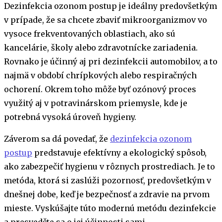
Dezinfekcia ozonom postup je ideálny predovšetkým
v prípade, že sa chcete zbaviť mikroorganizmov vo
vysoce frekventovaných oblastiach, ako sú
kancelárie, školy alebo zdravotnícke zariadenia.
Rovnako je účinný aj pri dezinfekcii automobilov, a to
najmä v období chrípkových alebo respiračných
ochorení. Okrem toho môže byť ozónový proces
využitý aj v potravinárskom priemysle, kde je
potrebná vysoká úroveň hygieny.
Záverom sa dá povedať, že
dezinfekcia ozonom
postup
predstavuje efektívny a ekologický spôsob,
ako zabezpečiť hygienu v rôznych prostrediach. Je to
metóda, ktorá si zaslúži pozornosť, predovšetkým v
dnešnej dobe, keď je bezpečnosť a zdravie na prvom
mieste. Vyskúšajte túto modernú metódu dezinfekcie
a presvedčte sa o jej účinnosti sami.