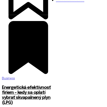
Nehnuteľnosti
566
Business
Energetická efektívnosť
firiem – kedy sa oplatí
vybrať skvapalnený plyn
(LPG)