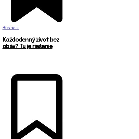
Business
Každodenný život bez
obáv? Tu je riešenie