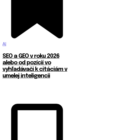
AI
SEO a GEO v roku 2026
alebo od pozícií vo
vyhľadávači k citáciám v
umelej inteligencii