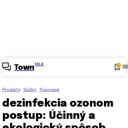
TALK
0
Town
Produkty
Služby
Topované
dezinfekcia ozonom
postup: Účinný a