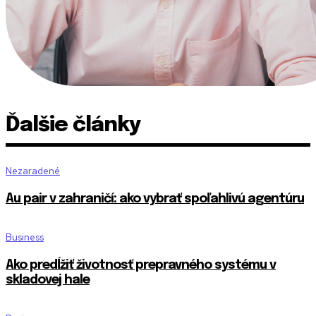
Ďalšie články
Nezaradené
Au pair v zahraničí: ako vybrať spoľahlivú agentúru
Business
Ako predĺžiť životnosť prepravného systému v
skladovej hale