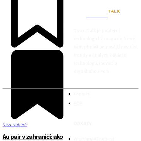
TALK
Town
Town Talk je moderní
technologický magazín, který
vám přináší nejnovější novinky,
trendy a analýzy z oblasti
technologií, inovací a
digitálního života.
Kontakt
PDP
ODKAZY
Nezaradené
Au pair v zahraničí: ako
WisdomAllTheBest