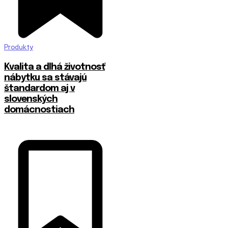
Produkty
​Kvalita a dlhá životnosť
nábytku sa stávajú
štandardom aj v
slovenských
domácnostiach