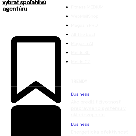
vybrať spoľahlivú
Fitness MEDIUM
agentúru
WebMailShop
Magazín PRO
All The Best
Magazín AI
Melds SK
Melds CZ
TRENDY
Business
Ako predĺžiť životnosť
prepravného systému v
skladovej hale
Business
Energetická efektívnosť