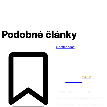
Podobné články
Načítať viac
TALK
Town
Town Talk je moderní
technologický magazín, který
vám přináší nejnovější novinky,