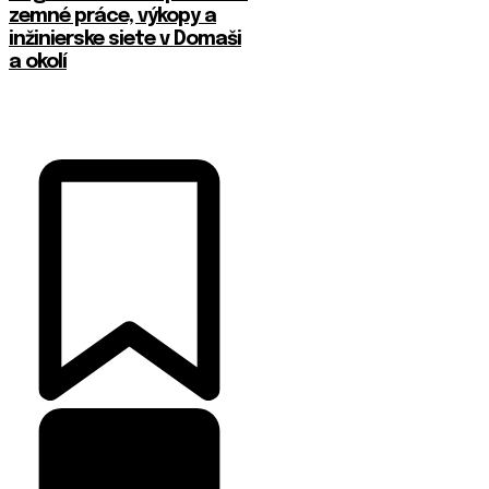
zemné práce, výkopy a
inžinierske siete v Domaši
a okolí