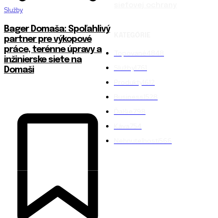
sieťovej ochrany
Služby
Bager Domaša: Spoľahlivý
KATEGÓRIE
partner pre výkopové
práce, terénne úpravy a
Topované
4848
inžinierske siete na
Služby
1761
Domaši
Produkty
1612
Business
1528
Ďalšie
798
Káva
754
Nehnuteľnosti
566