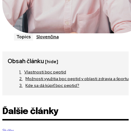
Slovenčina
Topics
Obsah článku
[hide]
Vlastnosti bpc peptid
Možnosti využitia bpc peptid v oblasti zdravia a športu
Kde sa dá kúpiť bpc peptid?
Ďalšie články
Služby