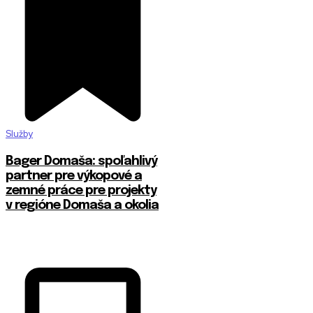
Služby
Bager Domaša: spoľahlivý
partner pre výkopové a
zemné práce pre projekty
v regióne Domaša a okolia