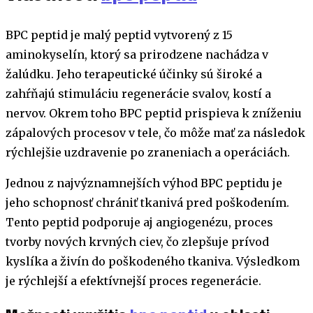
BPC peptid je malý peptid vytvorený z 15
aminokyselín, ktorý sa prirodzene nachádza v
žalúdku. Jeho terapeutické účinky sú široké a
zahŕňajú stimuláciu regenerácie svalov, kostí a
nervov. Okrem toho BPC peptid prispieva k zníženiu
zápalových procesov v tele, čo môže mať za následok
rýchlejšie uzdravenie po zraneniach a operáciách.
Jednou z najvýznamnejších výhod BPC peptidu je
jeho schopnosť chrániť tkanivá pred poškodením.
Tento peptid podporuje aj angiogenézu, proces
tvorby nových krvných ciev, čo zlepšuje prívod
kyslíka a živín do poškodeného tkaniva. Výsledkom
je rýchlejší a efektívnejší proces regenerácie.