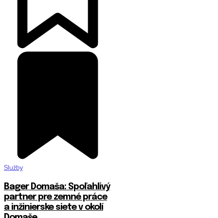
Služby
Bager Domaša: Spoľahlivý
partner pre zemné práce
a inžinierske siete v okolí
Domaše