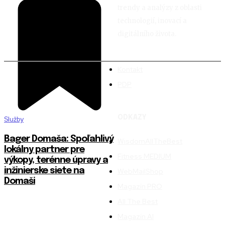
trendy a analýzy z oblasti
technologií, inovací a
digitálního života.
Kontakt
PDP
ODKAZY
Služby
Bager Domaša: Spoľahlivý
WisdomAllTheBest
lokálny partner pre
Fitness MEDIUM
výkopy, terénne úpravy a
inžinierske siete na
WebMailShop
Domaši
Magazín PRO
All The Best
Magazín AI