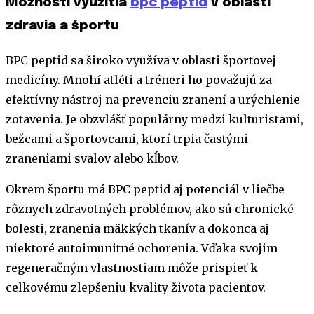
Možnosti využitia
bpc peptid
v oblasti
zdravia a športu
BPC peptid sa široko využíva v oblasti športovej
medicíny. Mnohí atléti a tréneri ho považujú za
efektívny nástroj na prevenciu zranení a urýchlenie
zotavenia. Je obzvlášť populárny medzi kulturistami,
bežcami a športovcami, ktorí trpia častými
zraneniami svalov alebo kĺbov.
Okrem športu má BPC peptid aj potenciál v liečbe
rôznych zdravotných problémov, ako sú chronické
bolesti, zranenia mäkkých tkanív a dokonca aj
niektoré autoimunitné ochorenia. Vďaka svojim
regeneračným vlastnostiam môže prispieť k
celkovému zlepšeniu kvality života pacientov.