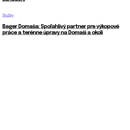
Služby
Bager Domaša: Spoľahlivý partner pre výkopové
práce a terénne úpravy na Domaši a okolí