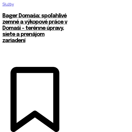
Služby
Bager Domaša: spoľahlivé
zemné a výkopové práce v
Domaši – terénne úpravy,
siete a prenájom
zariadení