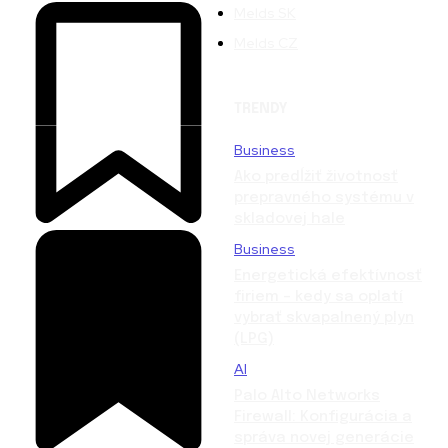
Melds SK
Melds CZ
TRENDY
Business
Ako predĺžiť životnosť
prepravného systému v
skladovej hale
Business
Energetická efektívnosť
firiem – kedy sa oplatí
vybrať skvapalnený plyn
(LPG)
AI
Palo Alto Networks
Firewall: Konfigurácia a
správa novej generácie