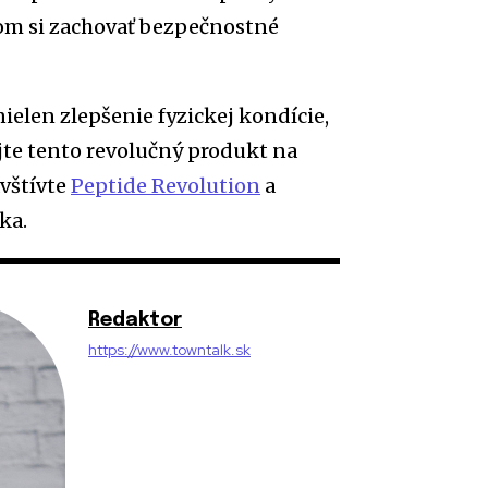
tom si zachovať bezpečnostné
ielen zlepšenie fyzickej kondície,
ajte tento revolučný produkt na
avštívte
Peptide Revolution
a
ka.
Redaktor
https://www.towntalk.sk