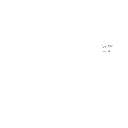
bpc 157
peptid