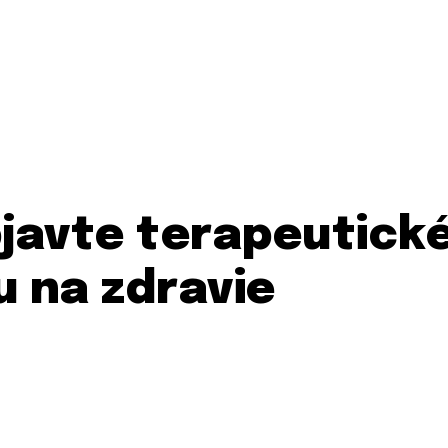
bjavte terapeutick
u na zdravie