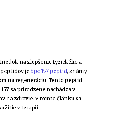
triedok na zlepšenie fyzického a
 peptidov je
bpc 157 peptid
, známy
om na regeneráciu. Tento peptid,
157, sa prirodzene nachádza v
v na zdravie. V tomto článku sa
žitie v terapii.