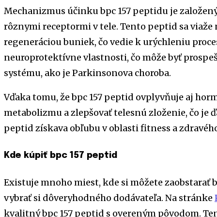
Mechanizmus účinku bpc 157 peptidu je založený 
rôznymi receptormi v tele. Tento peptid sa viaže 
regeneráciou buniek, čo vedie k urýchleniu proce
neuroprotektívne vlastnosti, čo môže byť prospe
systému, ako je Parkinsonova choroba.
Vďaka tomu, že bpc 157 peptid ovplyvňuje aj hor
metabolizmu a zlepšovať telesnú zloženie, čo je 
peptid získava obľubu v oblasti fitness a zdravéh
Kde kúpiť bpc 157 peptid
Existuje mnoho miest, kde si môžete zaobstarať bp
vybrať si dôveryhodného dodávateľa. Na stránke
kvalitný bpc 157 peptid s overeným pôvodom. T