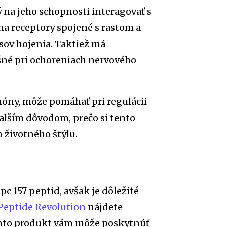
na jeho schopnosti interagovať s
na receptory spojené s rastom a
sov hojenia. Taktiež má
šné pri ochoreniach nervového
móny, môže pomáhať pri regulácii
ďalším dôvodom, prečo si tento
o životného štýlu.
c 157 peptid, avšak je dôležité
Peptide Revolution
nájdete
ento produkt vám môže poskytnúť