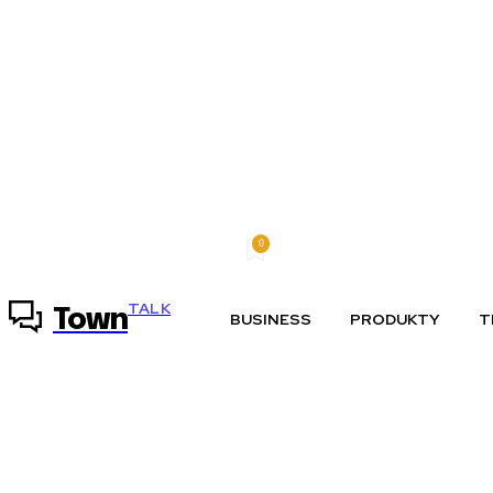
0
štvrtok, 6 augusta, 2026
Môj účet
TALK
Town
BUSINESS
PRODUKTY
T