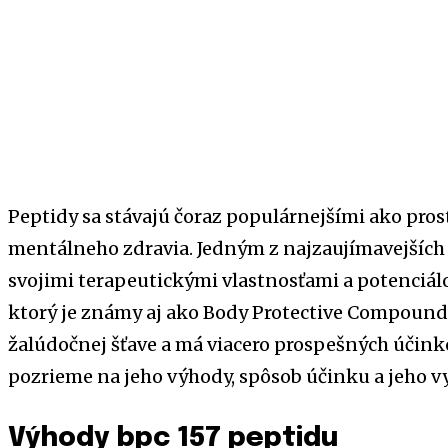
Peptidy sa stávajú čoraz populárnejšími ako pros
mentálneho zdravia. Jedným z najzaujímavejších
svojimi terapeutickými vlastnosťami a potenciál
ktorý je známy aj ako Body Protective Compound 
žalúdočnej šťave a má viacero prospešných účinko
pozrieme na jeho výhody, spôsob účinku a jeho vyu
Výhody bpc 157 peptidu