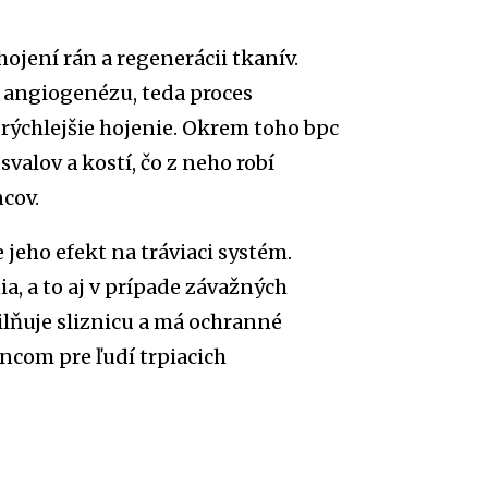
hojení rán a regenerácii tkanív.
 angiogenézu, teda proces
 rýchlejšie hojenie. Okrem toho bpc
valov a kostí, čo z neho robí
cov.
jeho efekt na tráviaci systém.
a, a to aj v prípade závažných
silňuje sliznicu a má ochranné
ncom pre ľudí trpiacich