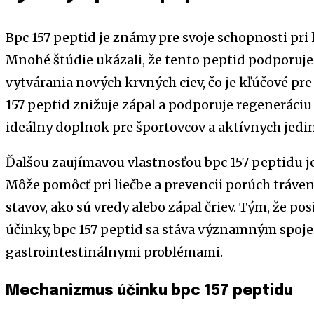
Bpc 157 peptid je známy pre svoje schopnosti pri 
Mnohé štúdie ukázali, že tento peptid podporuje
vytvárania nových krvných ciev, čo je kľúčové pre
157 peptid znižuje zápal a podporuje regeneráciu s
ideálny doplnok pre športovcov a aktívnych jedin
Ďalšou zaujímavou vlastnosťou bpc 157 peptidu je 
Môže pomôcť pri liečbe a prevencii porúch tráveni
stavov, ako sú vredy alebo zápal čriev. Tým, že po
účinky, bpc 157 peptid sa stáva významným spoje
gastrointestinálnymi problémami.
Mechanizmus účinku bpc 157 peptidu