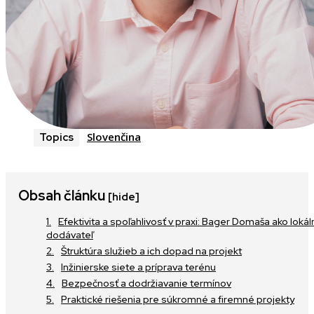
Slovenčina
Topics
Obsah článku
[hide]
Efektivita a spoľahlivosť v praxi: Bager Domaša ako lokál
dodávateľ
Štruktúra služieb a ich dopad na projekt
Inžinierske siete a príprava terénu
Bezpečnosť a dodržiavanie termínov
Praktické riešenia pre súkromné a firemné projekty