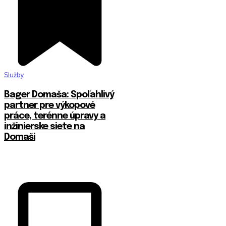
Služby
Bager Domaša: Spoľahlivý
partner pre výkopové
práce, terénne úpravy a
inžinierske siete na
Domaši