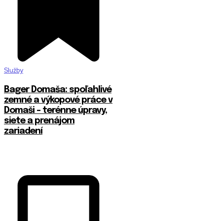
Služby
Bager Domaša: spoľahlivé
zemné a výkopové práce v
Domaši – terénne úpravy,
siete a prenájom
zariadení