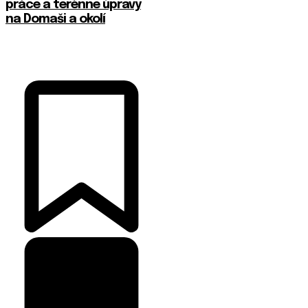
práce a terénne úpravy
na Domaši a okolí