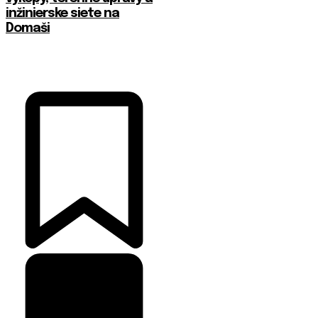
inžinierske siete na
Domaši