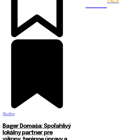
TALK
Town
Služby
Bager Domaša: Spoľahlivý
lokálny partner pre
výkopy, terénne úpravy a