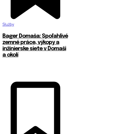
Služby
Bager Domaša: Spoľahlivé
zemné práce, výkopy a
inžinierske siete v Domaši
a okolí