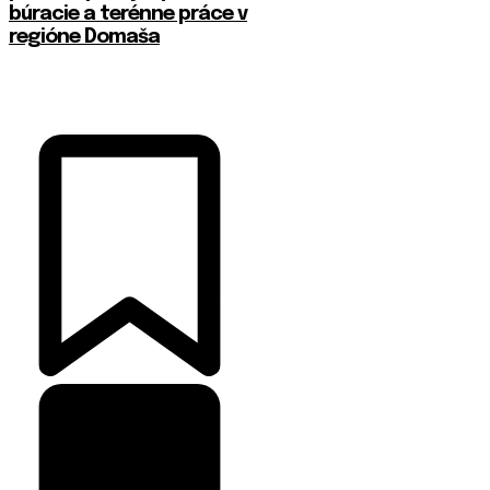
búracie a terénne práce v
regióne Domaša