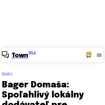
TALK
0
Town
Služby
Bager Domaša:
Spoľahlivý lokálny