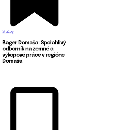
Služby
Bager Domaša: Spoľahlivý
odborník na zemné a
výkopové práce v regióne
Domaša