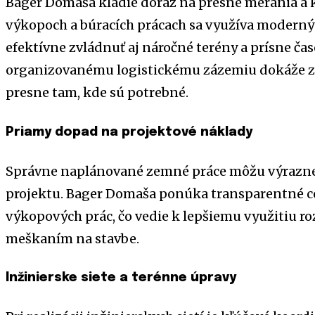
Bager Domaša kladie dôraz na presné merania a kv
výkopoch a búracích prácach sa využíva moderný
efektívne zvládnuť aj náročné terény a prísne ča
organizovanému logistickému zázemiu dokáže za
presne tam, kde sú potrebné.
Priamy dopad na projektové náklady
Správne naplánované zemné práce môžu výrazne 
projektu. Bager Domaša ponúka transparentné c
výkopových prác, čo vedie k lepšiemu využitiu 
meškaním na stavbe.
Inžinierske siete a terénne úpravy