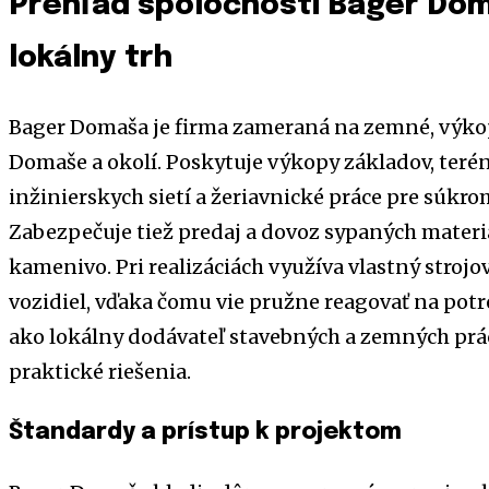
Prehľad spoločnosti Bager Doma
lokálny trh
Bager Domaša je firma zameraná na zemné, výkopo
Domaše a okolí. Poskytuje výkopy základov, terén
inžinierskych sietí a žeriavnické práce pre súkr
Zabezpečuje tiež predaj a dovoz sypaných materiá
kamenivo. Pri realizáciách využíva vlastný stroj
vozidiel, vďaka čomu vie pružne reagovať na potre
ako lokálny dodávateľ stavebných a zemných prác
praktické riešenia.
Štandardy a prístup k projektom