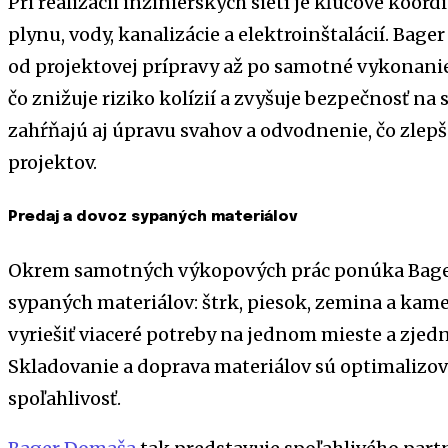
Pri realizácii inžinierskych sietí je kľúčové koo
plynu, vody, kanalizácie a elektroinštalácií. Ba
od projektovej prípravy až po samotné vykonanie
čo znižuje riziko kolízií a zvyšuje bezpečnosť na
zahŕňajú aj úpravu svahov a odvodnenie, čo zlepšu
projektov.
Predaj a dovoz sypaných materiálov
Okrem samotných výkopových prác ponúka Bager
sypaných materiálov: štrk, piesok, zemina a ka
vyriešiť viaceré potreby na jednom mieste a zjed
Skladovanie a doprava materiálov sú optimalizov
spoľahlivosť.