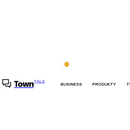
0
piatok, 7 augusta, 2026
Môj účet
TALK
Town
BUSINESS
PRODUKTY
T