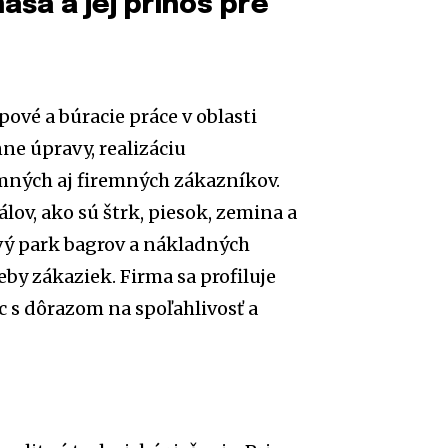
ša a jej prínos pre
vé a búracie práce v oblasti
ne úpravy, realizáciu
omných aj firemných zákazníkov.
lov, ako sú štrk, piesok, zemina a
ový park bagrov a nákladných
by zákaziek. Firma sa profiluje
 s dôrazom na spoľahlivosť a