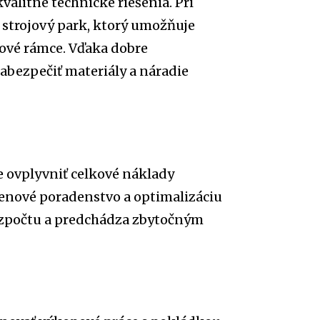
alitné technické riešenia. Pri
 strojový park, ktorý umožňuje
sové rámce. Vďaka dobre
bezpečiť materiály a náradie
ovplyvniť celkové náklady
enové poradenstvo a optimalizáciu
rozpočtu a predchádza zbytočným