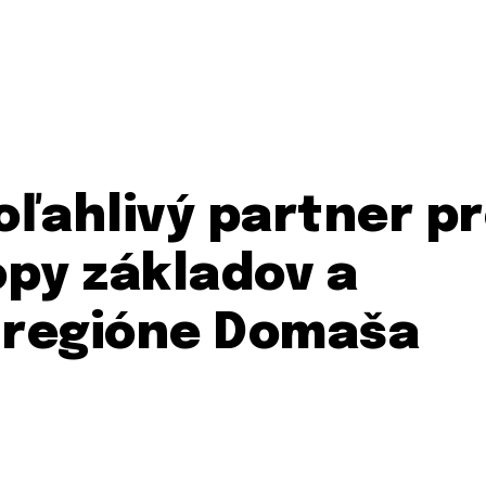
ľahlivý partner p
py základov a
v regióne Domaša