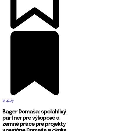
Služby
Bager Domaša: spoľahlivý
partner pre výkopové a
zemné práce pre projekty
v regióne Domaša a okolia