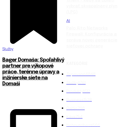
firiem – kedy sa oplatí
vybrať skvapalnený plyn
(LPG)
AI
Palo Alto Networks
Firewall: Konfigurácia a
správa novej generácie
sieťovej ochrany
Služby
Bager Domaša: Spoľahlivý
KATEGÓRIE
partner pre výkopové
práce, terénne úpravy a
Topované
4848
inžinierske siete na
Služby
1761
Domaši
Produkty
1612
Business
1528
Ďalšie
798
Káva
754
Nehnuteľnosti
566