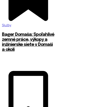
Služby
Bager Domaša: Spoľahlivé
zemné práce, výkopy a
inžinierske siete v Domaši
a okolí