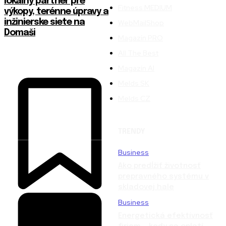
lokálny partner pre
Fitness MEDIUM
výkopy, terénne úpravy a
inžinierske siete na
WebMailShop
Domaši
Magazín PRO
All The Best
Magazín AI
Melds SK
Melds CZ
TRENDY
Business
Ako predĺžiť životnosť
prepravného systému v
skladovej hale
Business
Energetická efektívnosť