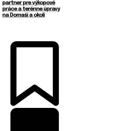
partner pre výkopové
práce a terénne úpravy
na Domaši a okolí