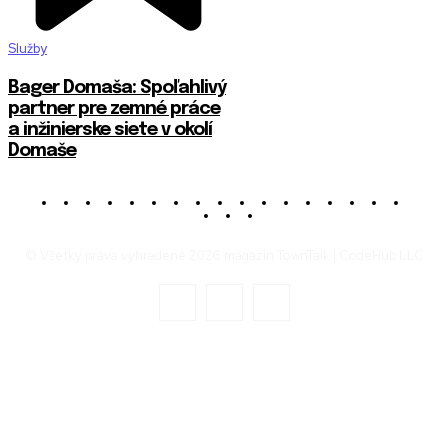
Služby
Bager Domaša: Spoľahlivý
partner pre zemné práce
a inžinierske siete v okolí
Domaše
© Všetky práva vyhradené 2026 magazín TownTalk | CodeHub LLC