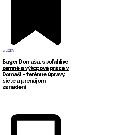
Služby
Bager Domaša: spoľahlivé
zemné a výkopové práce v
Domaši – terénne úpravy,
siete a prenájom
zariadení