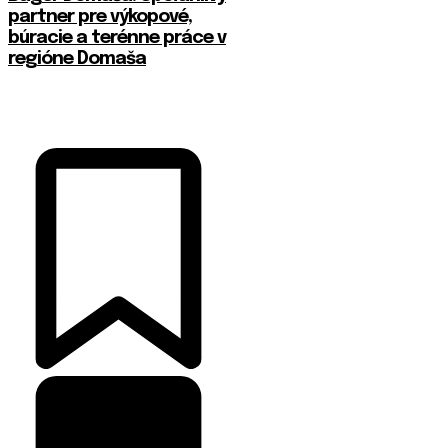
partner pre výkopové,
búracie a terénne práce v
regióne Domaša