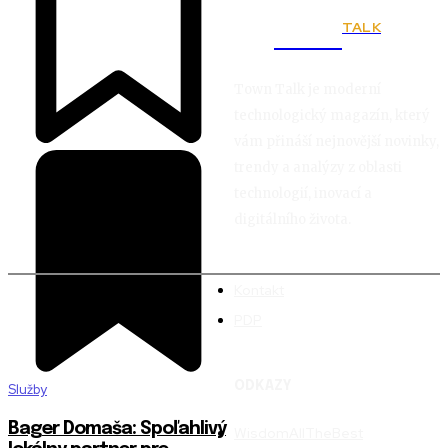
TALK
Town
Town Talk je moderní
technologický magazín, který
vám přináší nejnovější novinky,
trendy a analýzy z oblasti
technologií, inovací a
digitálního života.
Kontakt
PDP
ODKAZY
Služby
Bager Domaša: Spoľahlivý
WisdomAllTheBest