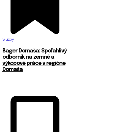
Služby
Bager Domaša: Spoľahlivý
odborník na zemné a
výkopové práce v regióne
Domaša