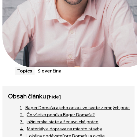
Slovenčina
Topics
Obsah článku
[hide]
Bager Domaša a jeho odkaz vo svete zemných prác
Čo všetko ponúka Bager Domaša?
Inžinierske siete a žeriavnické práce
Materiály a doprava na miesto stavby
Lokálny dodávateľ pre Domašu a okolie