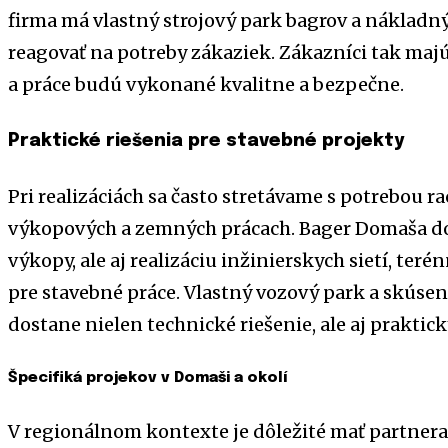
firma má vlastný strojový park bagrov a nákladn
reagovať na potreby zákaziek. Zákazníci tak maj
a práce budú vykonané kvalitne a bezpečne.
Praktické riešenia pre stavebné projekty
Pri realizáciách sa často stretávame s potrebou r
výkopových a zemných prácach. Bager Domaša d
výkopy, ale aj realizáciu inžinierskych sietí, te
pre stavebné práce. Vlastný vozový park a skúsen
dostane nielen technické riešenie, ale aj praktic
Špecifiká projekov v Domaši a okolí
V regionálnom kontexte je dôležité mať partner