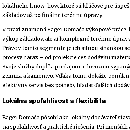
lokálneho know-how, ktoré sú kľúčové pre úspešn
základov až po finálne terénne úpravy.
V praxi znamená Bager Domaša výkopové práce, 
výkop základov, ale aj komplexné terénne úpravy a
Práve v tomto segmente je ich silnou stránkou s
procesy naraz – od projekcie cez dodávku materiá
Svoje služby dopĺňa predajom a dovozom sypaných
zemina a kamenivo. Vďaka tomu dokáže ponúknu
efektívny servis bez potreby hľadať ďalších dodáv
Lokálna spoľahlivosť a flexibilita
Bager Domaša pôsobí ako lokálny dodávateľ sta
na spoľahlivosť a praktické riešenia. Pri menších 