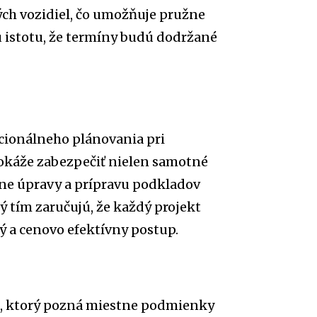
ých vozidiel, čo umožňuje pružne
ú istotu, že termíny budú dodržané
acionálneho plánovania pri
okáže zabezpečiť nielen samotné
rénne úpravy a prípravu podkladov
ý tím zaručujú, že každý projekt
ký a cenovo efektívny postup.
a, ktorý pozná miestne podmienky