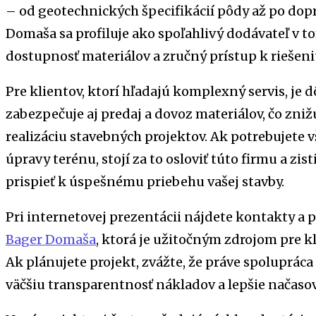
– od geotechnických špecifikácií pôdy až po dopr
Domaša sa profiluje ako spoľahlivý dodávateľ v 
dostupnosť materiálov a zručný prístup k riešeni
Pre klientov, ktorí hľadajú komplexný servis, je 
zabezpečuje aj predaj a dovoz materiálov, čo zniž
realizáciu stavebných projektov. Ak potrebujete
úpravy terénu, stojí za to osloviť túto firmu a zi
prispieť k úspešnému priebehu vašej stavby.
Pri internetovej prezentácii nájdete kontakty a
Bager Domaša
, ktorá je užitočným zdrojom pre k
Ak plánujete projekt, zvážte, že práve spoluprác
väčšiu transparentnosť nákladov a lepšie načasov