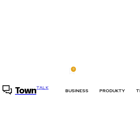
0
nedeľa, 9 augusta, 2026
Môj účet
TALK
Town
BUSINESS
PRODUKTY
T