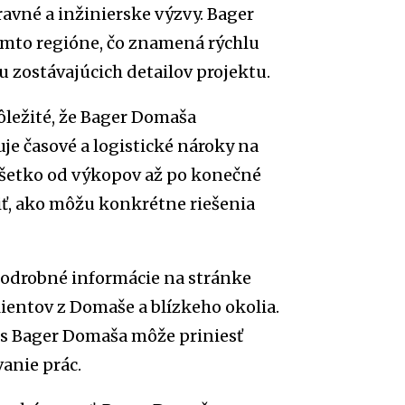
avné a inžinierske výzvy. Bager
tomto regióne, čo znamená rýchlu
u zostávajúcich detailov projektu.
dôležité, že Bager Domaša
uje časové a logistické nároky na
 všetko od výkopov až po konečné
stiť, ako môžu konkrétne riešenia
 podrobné informácie na stránke
lientov z Domaše a blízkeho okolia.
a s Bager Domaša môže priniesť
anie prác.