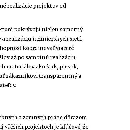
é realizácie projektov od
ktoré pokrývajú nielen samotný
 realizáciu inžinierskych sietí.
chopnosť koordinovať viaceré
lov až po samotnú realizáciu.
 materiálov ako štrk, piesok,
ť zákazníkovi transparentný a
ateľov.
vebných a zemných prác s dôrazom
aj väčších projektoch je kľúčové, že