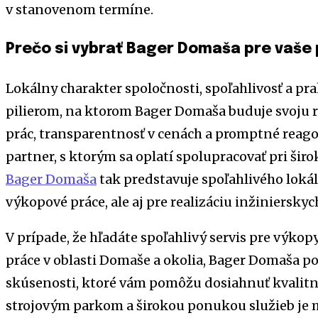
v stanovenom termíne.
Prečo si vybrať Bager Domaša pre vaše 
Lokálny charakter spoločnosti, spoľahlivosť a pr
pilierom, na ktorom Bager Domaša buduje svoju r
prác, transparentnosť v cenách a promptné reago
partner, s ktorým sa oplatí spolupracovať pri ši
Bager Domaša
tak predstavuje spoľahlivého loká
výkopové práce, ale aj pre realizáciu inžinierskych
V prípade, že hľadáte spoľahlivý servis pre výkop
práce v oblasti Domaše a okolia, Bager Domaša 
skúsenosti, ktoré vám pomôžu dosiahnuť kvalitný
strojovým parkom a širokou ponukou služieb je 