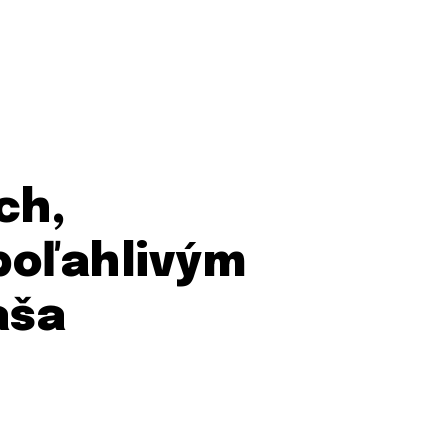
ch,
poľahlivým
aša