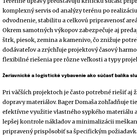
Terénne úpravy predstavujú kritickú súčasť prí
komplexný servis od analýzy terénu po realizáciu
odvodnenie, stabilitu a celkovú pripravenosť are
Okrem samotných výkopov zabezpečuje aj predaj
štrk, piesok, zemina a kamenivo, čo znižuje potr
dodávateľov a zrýchľuje projektový časový har
flexibilné riešenia pre rôzne veľkosti a typy proje
Žeriavnické a logistické vybavenie ako súčasť balíka sl
Pri väčších projektoch je často potrebné riešiť aj
dopravy materiálov. Bager Domaša zohľadňuje tie
efektívne využitie vlastného sypkého materiálu a
lepšej kontrole nákladov a minimalizácii meškan
pripravený prispôsobiť sa špecifickým požiadav