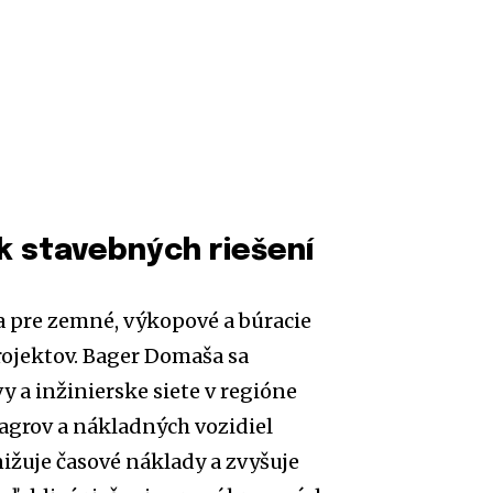
k stavebných riešení
a pre zemné, výkopové a búracie
rojektov. Bager Domaša sa
y a inžinierske siete v regióne
agrov a nákladných vozidiel
ižuje časové náklady a zvyšuje