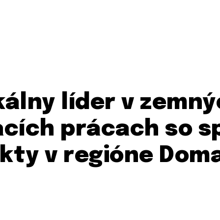
álny líder v zemný
cích prácach so s
ekty v regióne Dom