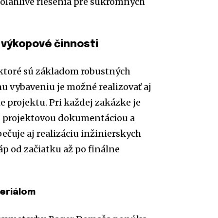
oľahlivé riešenia pre súkromných
 výkopové činnosti
 ktoré sú základom robustných
 vybaveniu je možné realizovať aj
 projektu. Pri každej zakázke je
e s projektovou dokumentáciou a
čuje aj realizáciu inžinierskych
áp od začiatku až po finálne
teriálom