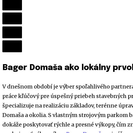
Bager Domaša ako lokálny prvo
V dnešnom období je výber spoľahlivého partner
práce kľúčový pre úspešný priebeh stavebných p
špecializuje na realizáciu základov, terénne úprav
Domaša a okolia. S vlastným strojovým parkom b
dokáže poskytovať rýchle a presné výkopy, čím zn