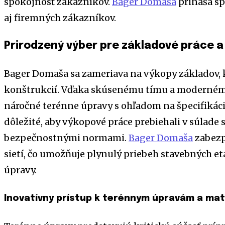
spokojnosť zákazníkov.
Bager Domaša
prináša sp
aj firemných zákazníkov.
Prirodzený výber pre základové práce a
Bager Domaša sa zameriava na výkopy základov,
konštrukcií. Vďaka skúsenému tímu a modernému
náročné terénne úpravy s ohľadom na špecifikácie
dôležité, aby výkopové práce prebiehali v súlad
bezpečnostnými normami.
Bager Domaša
zabezpe
sietí, čo umožňuje plynulý priebeh stavebných et
úpravy.
Inovatívny prístup k terénnym úpravám a ma