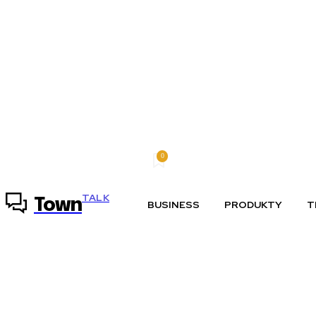
0
piatok, 7 augusta, 2026
Môj účet
TALK
Town
BUSINESS
PRODUKTY
T