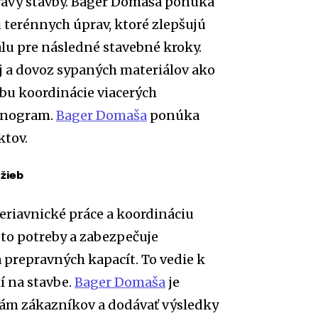
pravy stavby. Bager Domaša ponúka
 terénnych úprav, ktoré zlepšujú
álu pre následné stavebné kroky.
 a dovoz sypaných materiálov ako
ebu koordinácie viacerých
monogram.
Bager Domaša
ponúka
ktov.
užieb
 žeriavnické práce a koordináciu
to potreby a zabezpečuje
 prepravných kapacít. To vedie k
í na stavbe.
Bager Domaša
je
kám zákazníkov a dodávať výsledky