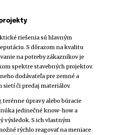
projekty
aktické riešenia sú hlavným
eputáciu. S dôrazom na kvalitu
vanie na potreby zákazníkov je
rokom spektre stavebných projektov.
lneho dodávateľa pre zemné a
 sietí či predaj materiálov.
y, terénne úpravy alebo búracie
ponúka jedinečné know-how a
 výsledok. S ich vlastným
možné rýchlo reagovať na meniace