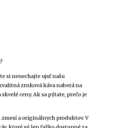
ť?
te si nenechajte ujsť našu
 kvalitná zrnková káva naberá na
skvelé ceny. Ak sa pýtate, prečo je
 zmesí a originálnych produktov. V
áv, ktoré sú len ťažko dostupné za