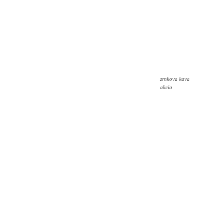
zrnkova kava
akcia