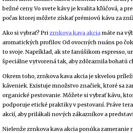
bežné ceny. Vo svete kávy je kvalita kľúčová, a pre
počas ktorej môžete získať prémiovú kávu za zní
Ako si vybrať? Pri
zrnkova kava akcia
máte na výb
aromatických profilov. Od ovocných nuáns po čo
to svoje. Napríklad, ak ste fanúšikom espresso, ur
špeciálne vytvorená tak, aby zdôraznila bohatú 
Okrem toho, zrnkova kava akcia je skvelou príle
káveniek. Existuje množstvo značiek, ktoré sa za
organické pestovanie. Môžete si vybrať kávu, ktorá
podporuje etické praktiky v pestovaní. Práve te
akcií, aby prilákali nových zákazníkov a predstavi
Nielenže zrnkova kava akcia ponúka zameranie n