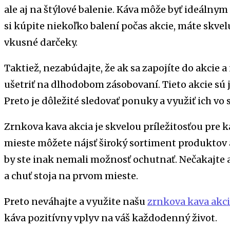
ale aj na štýlové balenie. Káva môže byť ideálnym
si kúpite niekoľko balení počas akcie, máte skvelú
vkusné darčeky.
Taktiež, nezabúdajte, že ak sa zapojíte do akcie 
ušetriť na dlhodobom zásobovaní. Tieto akcie sú 
Preto je dôležité sledovať ponuky a využiť ich vo 
Zrnkova kava akcia je skvelou príležitosťou pre
mieste môžete nájsť široký sortiment produktov a
by ste inak nemali možnosť ochutnať. Nečakajte a
a chuť stoja na prvom mieste.
Preto neváhajte a využite našu
zrnkova kava akc
káva pozitívny vplyv na váš každodenný život.