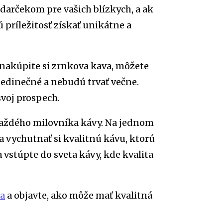
 darčekom pre vašich blízkych, a ak
 príležitosť získať unikátne a
a nakúpite si zrnkova kava, môžete
jedinečné a nebudú trvať večne.
svoj prospech.
 každého milovníka kávy. Na jednom
 vychutnať si kvalitnú kávu, ktorú
 vstúpte do sveta kávy, kde kvalita
ia
a objavte, ako môže mať kvalitná