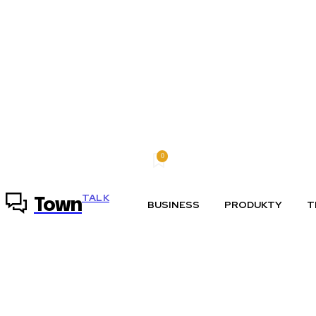
0
piatok, 7 augusta, 2026
Môj účet
TALK
Town
BUSINESS
PRODUKTY
T