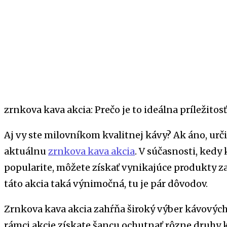
zrnkova kava akcia: Prečo je to ideálna príležitos
Aj vy ste milovníkom kvalitnej kávy? Ak áno, urči
aktuálnu
zrnkova kava akcia
. V súčasnosti, kedy
popularite, môžete získať vynikajúce produkty za 
táto akcia taká výnimočná, tu je pár dôvodov.
Zrnkova kava akcia zahŕňa široký výber kávových
rámci akcie získate šancu ochutnať rôzne druhy k