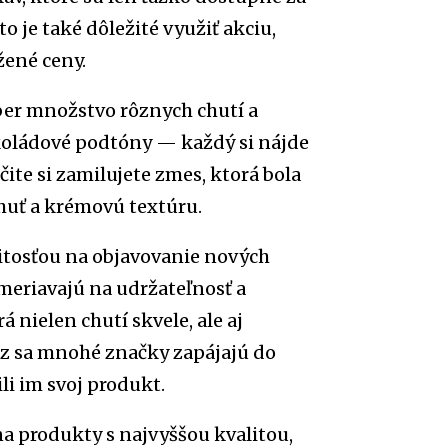
to je také dôležité využiť akciu,
žené ceny.
er množstvo rôznych chutí a
koládové podtóny — každý si nájde
čite si zamilujete zmes, ktorá bola
chuť a krémovú textúru.
žitosťou na objavovanie nových
meriavajú na udržateľnosť a
 nielen chutí skvele, ale aj
raz sa mnohé značky zapájajú do
li im svoj produkt.
a produkty s najvyššou kvalitou,