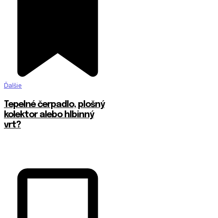
Ďalšie
Tepelné čerpadlo, plošný
kolektor alebo hlbinný
vrt?