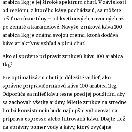
arabica 1kg je jej široké spektrum chutí. V závislosti
od regiónu, z ktorého kávy pochádzajú, sa môžete
tešiť na rôzne tóny – od kvetinových a ovocných až
po zemité a karamelové. Navyše, zrnková káva 100
arabica 1kg je známa svojou crema, ktorá dodáva
káve atraktívny vzhľad a plnú chuť.
Ako si správne pripraviť zrnkovú kávu 100 arabica
1kg?
Pre optimalizáciu chuti je dôležité vedieť, ako
správne pripraviť zrnkovú kávu 100 arabica 1kg.
Odporúča sa mlieť kávu tesne pred jej použitím, aby
sa zachovali všetky arómy. Mletie zrnkov na stredne
hrubú konzistenciu bude najlepšie vyhovovať na
prípravu espresso alebo filtrovanú kávu. Dbajte tiež
na správny pomer vody a kávy, ktorý zvyčajne