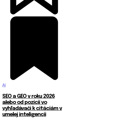
AI
SEO a GEO v roku 2026
alebo od pozícií vo
vyhľadávači k citáciám v
umelej inteligencii