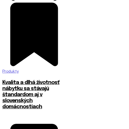
Produkty
​Kvalita a dlhá životnosť
nábytku sa stávajú
štandardom aj v
slovenských
domácnostiach