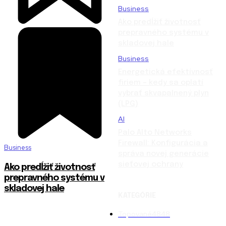
Business
Ako predĺžiť životnosť
prepravného systému v
skladovej hale
Business
Energetická efektívnosť
firiem – kedy sa oplatí
vybrať skvapalnený plyn
(LPG)
AI
Palo Alto Networks
Firewall: Konfigurácia a
Business
správa novej generácie
sieťovej ochrany
Ako predĺžiť životnosť
prepravného systému v
skladovej hale
KATEGÓRIE
Topované
4848