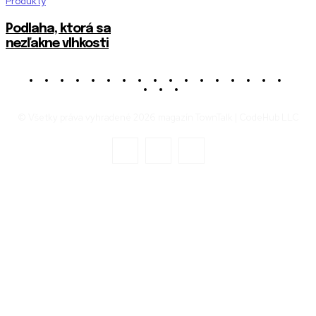
Produkty
Podlaha, ktorá sa
nezľakne vlhkosti
© Všetky práva vyhradené 2026 magazín TownTalk | CodeHub LLC