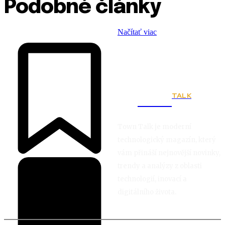
Podobné články
Načítať viac
TALK
Town
Town Talk je moderní
technologický magazín, který
vám přináší nejnovější novinky,
trendy a analýzy z oblasti
technologií, inovací a
digitálního života.