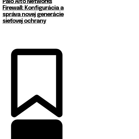
Palo Alto Networks
Firewall: Konfigurácia a
správa novej generácie
sieťovej ochrany