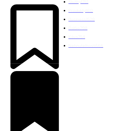
Služby
1761
Produkty
1612
Business
1528
Ďalšie
798
Káva
754
Nehnuteľnosti
566