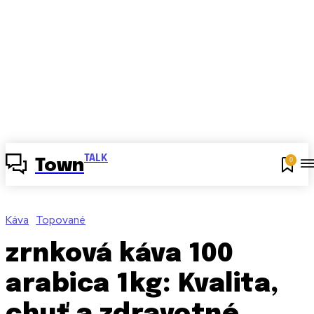
TALK
0
Town
Káva
Topované
zrnková káva 100
arabica 1kg: Kvalita,