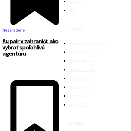
Kontakt
PDP
ODKAZY
Nezaradené
Au pair v zahraničí: ako
WisdomAllTheBest
vybrať spoľahlivú
Fitness MEDIUM
agentúru
WebMailShop
Magazín PRO
All The Best
Magazín AI
Melds SK
Melds CZ
TRENDY