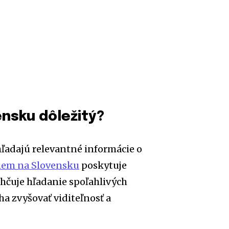
ensku dôležitý?
hľadajú relevantné informácie o
iem na Slovensku
poskytuje
ahčuje hľadanie spoľahlivých
a zvyšovať viditeľnosť a