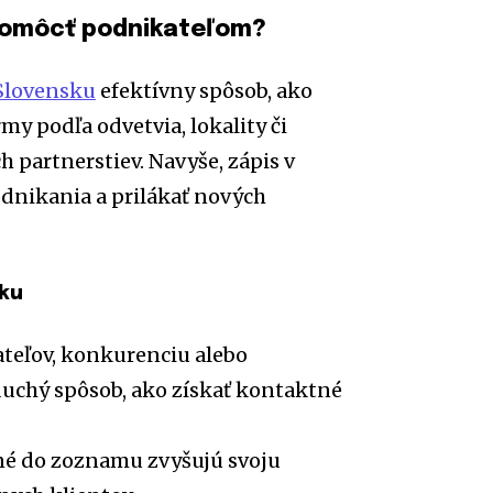
pomôcť podnikateľom?
Slovensku
efektívny spôsob, ako
y podľa odvetvia, lokality či
 partnerstiev. Navyše, zápis v
nikania a prilákať nových
sku
ateľov, konkurenciu alebo
uchý spôsob, ako získať kontaktné
né do zoznamu zvyšujú svoju