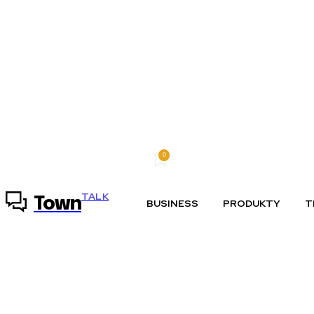
0
sobota, 8 augusta, 2026
Môj účet
TALK
Town
BUSINESS
PRODUKTY
T