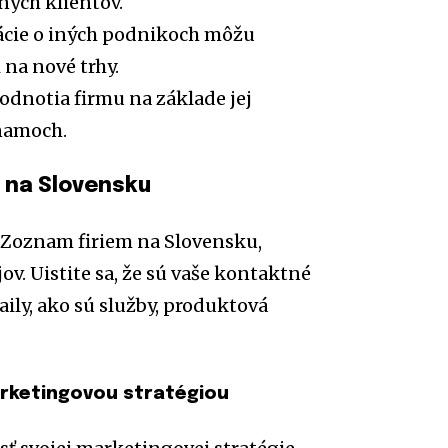
nych klientov.
cie o iných podnikoch môžu
 na nové trhy.
dnotia firmu na základe jej
znamoch.
m na Slovensku
 Zoznam firiem na Slovensku,
v. Uistite sa, že sú vaše kontaktné
ily, ako sú služby, produktová
arketingovou stratégiou