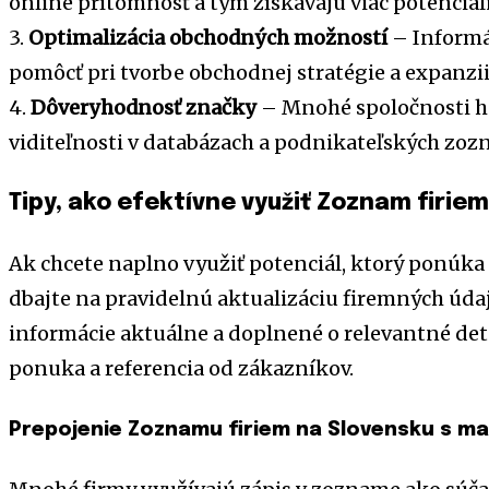
online prítomnosť a tým získavajú viac potenciál
3.
Optimalizácia obchodných možností
– Informá
pomôcť pri tvorbe obchodnej stratégie a expanzii
4.
Dôveryhodnosť značky
– Mnohé spoločnosti ho
viditeľnosti v databázach a podnikateľských zo
Tipy, ako efektívne využiť Zoznam firie
Ak chcete naplno využiť potenciál, ktorý ponúka
dbajte na pravidelnú aktualizáciu firemných údajo
informácie aktuálne a doplnené o relevantné deta
ponuka a referencia od zákazníkov.
Prepojenie Zoznamu firiem na Slovensku s m