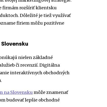
ť svojej marketingovej stratégie.
 firmám rozšíriť klientsku
duktoch. Dôležité je tiež využívať
zozname firiem môžu pozitívne
 Slovensku
 ponúkajú nielen základné
lužieb či recenzií. Digitálna
áranie interaktívnych obchodných
.
m na Slovensku
môže znamenať
om budovať lepšie obchodné