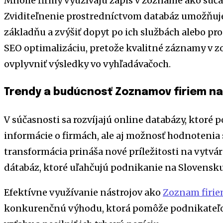
Mnohé firmy využívajú zápis v zozname ako súčas
Zviditeľnenie prostredníctvom databáz umožňuje
základňu a zvýšiť dopyt po ich službách alebo pro
SEO optimalizáciu, pretože kvalitné záznamy v 
ovplyvniť výsledky vo vyhľadávačoch.
Trendy a budúcnosť Zoznamov firiem na
V súčasnosti sa rozvíjajú online databázy, ktoré
informácie o firmách, ale aj možnosť hodnotenia s
transformácia prináša nové príležitosti na vytv
dátabáz, ktoré uľahčujú podnikanie na Slovensku
Efektívne využívanie nástrojov ako
Zoznam firie
konkurenčnú výhodu, ktorá pomôže podnikateľ