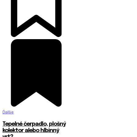
Ďalšie
Tepelné čerpadlo, plošný
kolektor alebo hlbinný