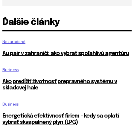
Ďalšie články
Nezaradené
Au pair v zahraničí: ako vybrať spoľahlivú agentúru
Business
Ako predĺžiť životnosť prepravného systému v
skladovej hale
Business
Energetická efektívnosť firiem – kedy sa oplatí
vybrať skvapalnený plyn (LPG)