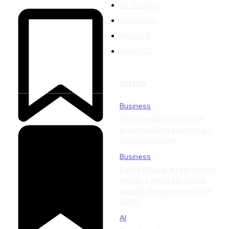
All The Best
Magazín AI
Melds SK
Melds CZ
TRENDY
Business
Ako predĺžiť životnosť
prepravného systému v
skladovej hale
Business
Energetická efektívnosť
firiem – kedy sa oplatí
vybrať skvapalnený plyn
(LPG)
AI