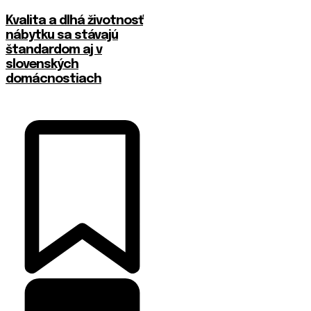
​Kvalita a dlhá životnosť
nábytku sa stávajú
štandardom aj v
slovenských
domácnostiach