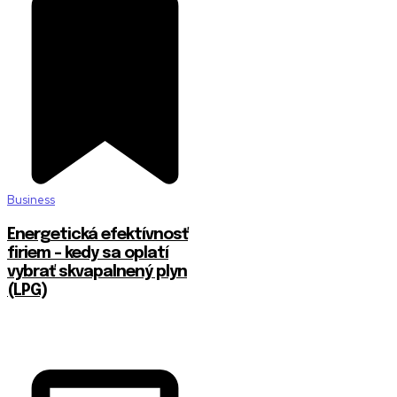
Business
Energetická efektívnosť
firiem – kedy sa oplatí
vybrať skvapalnený plyn
(LPG)