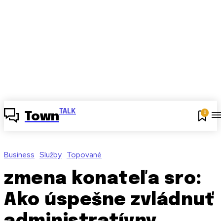
TALK
0
Town
Business
Služby
Topované
zmena konateľa sro:
Ako úspešne zvládnuť