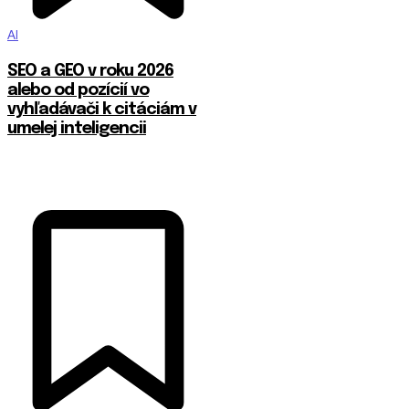
AI
SEO a GEO v roku 2026
alebo od pozícií vo
vyhľadávači k citáciám v
umelej inteligencii