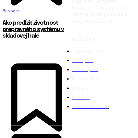
Palo Alto Networks
Firewall: Konfigurácia a
Business
správa novej generácie
sieťovej ochrany
Ako predĺžiť životnosť
prepravného systému v
skladovej hale
KATEGÓRIE
Topované
4848
Služby
1761
Produkty
1612
Business
1528
Ďalšie
798
Káva
754
Nehnuteľnosti
566