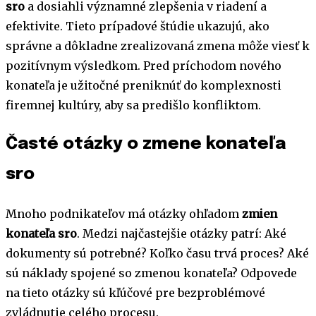
sro
a dosiahli významné zlepšenia v riadení a
efektivite. Tieto prípadové štúdie ukazujú, ako
správne a dôkladne zrealizovaná zmena môže viesť k
pozitívnym výsledkom. Pred príchodom nového
konateľa je užitočné preniknúť do komplexnosti
firemnej kultúry, aby sa predišlo konfliktom.
Časté otázky o zmene konateľa
sro
Mnoho podnikateľov má otázky ohľadom
zmien
konateľa sro
. Medzi najčastejšie otázky patrí: Aké
dokumenty sú potrebné? Koľko času trvá proces? Aké
sú náklady spojené so zmenou konateľa? Odpovede
na tieto otázky sú kľúčové pre bezproblémové
zvládnutie celého procesu.