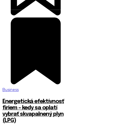
Business
Energetická efektívnosť
firiem – kedy sa oplatí
vybrať skvapalnený plyn
(LPG)