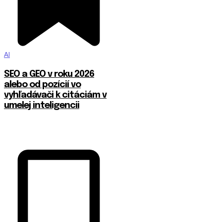
AI
SEO a GEO v roku 2026
alebo od pozícií vo
vyhľadávači k citáciám v
umelej inteligencii