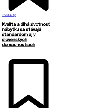
Produkty
​Kvalita a dlhá životnosť
nábytku sa stávajú
štandardom aj v
slovenských
domácnostiach