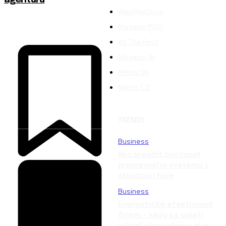
WebMailShop
Magazín PRO
All The Best
Magazín AI
Melds SK
Melds CZ
TRENDY
Business
Ako predĺžiť životnosť
prepravného systému v
skladovej hale
Business
Energetická efektívnosť
firiem – kedy sa oplatí
vybrať skvapalnený plyn