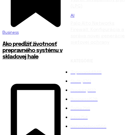
(LPG)
AI
Palo Alto Networks
Firewall: Konfigurácia a
Business
správa novej generácie
sieťovej ochrany
Ako predĺžiť životnosť
prepravného systému v
skladovej hale
KATEGÓRIE
Topované
4848
Služby
1761
Produkty
1612
Business
1528
Ďalšie
798
Káva
754
Nehnuteľnosti
566