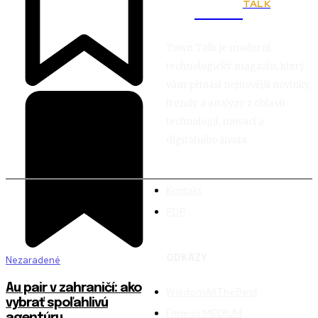
TALK
Town
Town Talk je moderní
technologický magazín, který
vám přináší nejnovější novinky,
trendy a analýzy z oblasti
technologií, inovací a
digitálního života.
Kontakt
PDP
ODKAZY
Nezaradené
Au pair v zahraničí: ako
WisdomAllTheBest
vybrať spoľahlivú
Fitness MEDIUM
agentúru