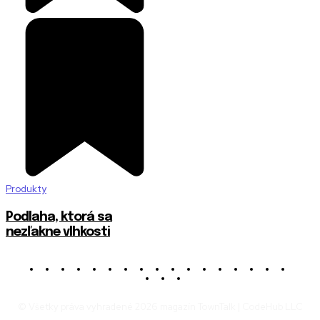
Produkty
Podlaha, ktorá sa
nezľakne vlhkosti
© Všetky práva vyhradené 2026 magazín TownTalk | CodeHub LLC