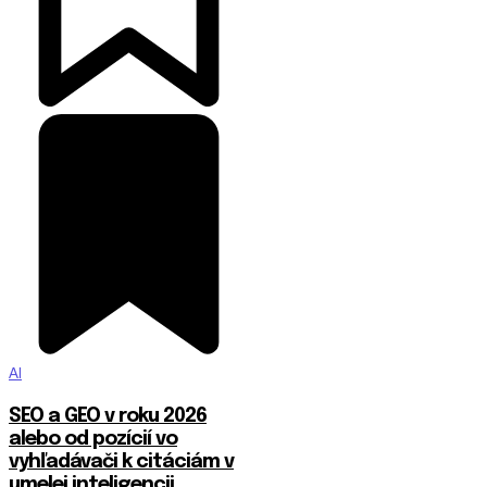
AI
SEO a GEO v roku 2026
alebo od pozícií vo
vyhľadávači k citáciám v
umelej inteligencii