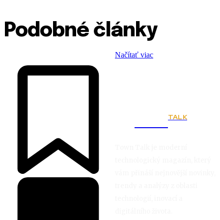
Podobné články
Načítať viac
TALK
Town
Town Talk je moderní
technologický magazín, který
vám přináší nejnovější novinky,
trendy a analýzy z oblasti
technologií, inovací a
digitálního života.