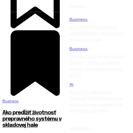
TRENDY
Business
Ako predĺžiť životnosť
prepravného systému v
skladovej hale
Business
Energetická efektívnosť
firiem – kedy sa oplatí
vybrať skvapalnený plyn
(LPG)
AI
Palo Alto Networks
Firewall: Konfigurácia a
Business
správa novej generácie
sieťovej ochrany
Ako predĺžiť životnosť
prepravného systému v
skladovej hale
KATEGÓRIE