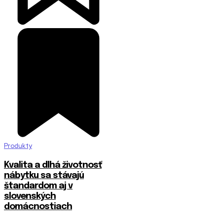
Produkty
​Kvalita a dlhá životnosť
nábytku sa stávajú
štandardom aj v
slovenských
domácnostiach