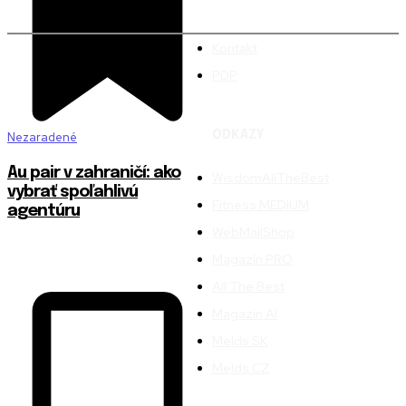
Kontakt
PDP
ODKAZY
Nezaradené
Au pair v zahraničí: ako
WisdomAllTheBest
vybrať spoľahlivú
Fitness MEDIUM
agentúru
WebMailShop
Magazín PRO
All The Best
Magazín AI
Melds SK
Melds CZ