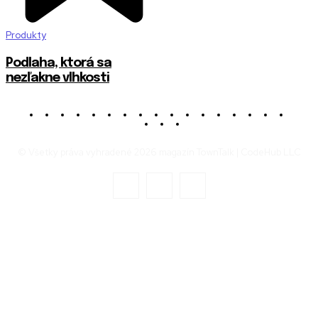
Produkty
Podlaha, ktorá sa
nezľakne vlhkosti
© Všetky práva vyhradené 2026 magazín TownTalk | CodeHub LLC