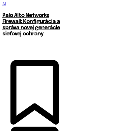
AI
Palo Alto Networks
Firewall: Konfigurácia a
správa novej generácie
sieťovej ochrany