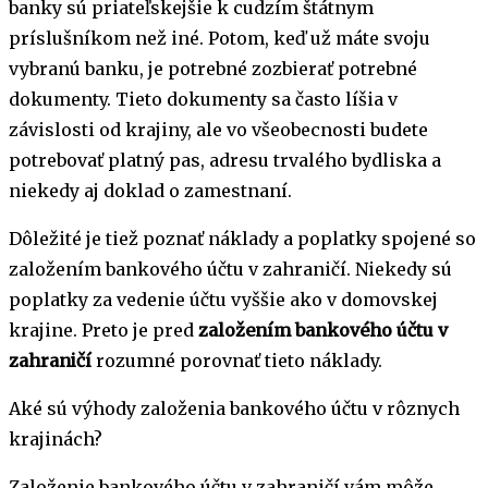
banky sú priateľskejšie k cudzím štátnym
príslušníkom než iné. Potom, keď už máte svoju
vybranú banku, je potrebné zozbierať potrebné
dokumenty. Tieto dokumenty sa často líšia v
závislosti od krajiny, ale vo všeobecnosti budete
potrebovať platný pas, adresu trvalého bydliska a
niekedy aj doklad o zamestnaní.
Dôležité je tiež poznať náklady a poplatky spojené so
založením bankového účtu v zahraničí. Niekedy sú
poplatky za vedenie účtu vyššie ako v domovskej
krajine. Preto je pred
založením bankového účtu v
zahraničí
rozumné porovnať tieto náklady.
Aké sú výhody založenia bankového účtu v rôznych
krajinách?
Založenie bankového účtu v zahraničí vám môže