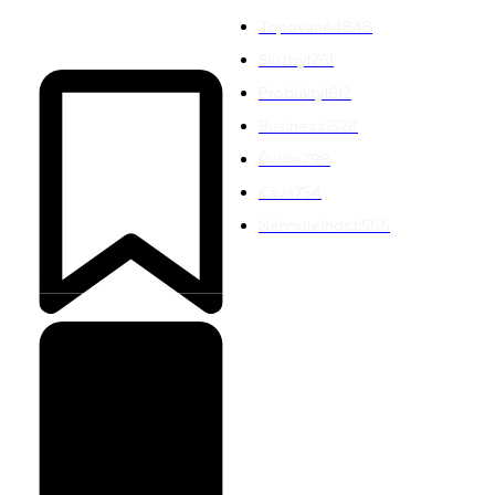
Topované
4848
Služby
1761
Produkty
1612
Business
1528
Ďalšie
798
Káva
754
Nehnuteľnosti
566