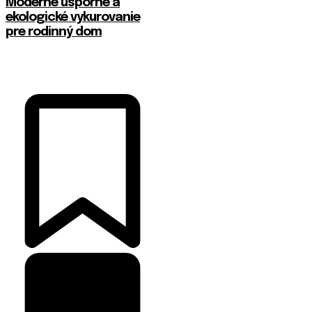
Moderné úsporné a
ekologické vykurovanie
pre rodinný dom