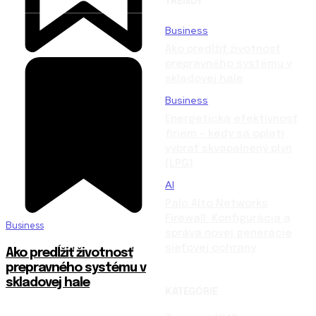
TRENDY
Business
Ako predĺžiť životnosť
prepravného systému v
skladovej hale
Business
Energetická efektívnosť
firiem – kedy sa oplatí
vybrať skvapalnený plyn
(LPG)
AI
Palo Alto Networks
Firewall: Konfigurácia a
Business
správa novej generácie
sieťovej ochrany
Ako predĺžiť životnosť
prepravného systému v
skladovej hale
KATEGÓRIE