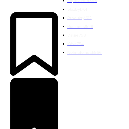
Topované
4848
Služby
1761
Produkty
1612
Business
1528
Ďalšie
798
Káva
754
Nehnuteľnosti
566