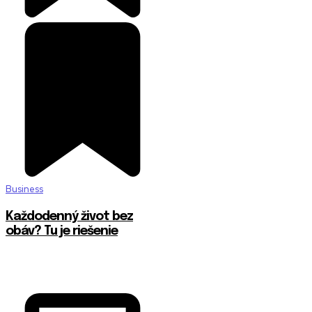
Business
Každodenný život bez
obáv? Tu je riešenie