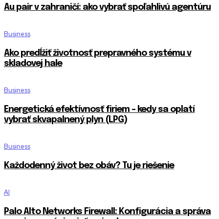
Au pair v zahraničí: ako vybrať spoľahlivú agentúru
Business
Ako predĺžiť životnosť prepravného systému v
skladovej hale
Business
Energetická efektívnosť firiem – kedy sa oplatí
vybrať skvapalnený plyn (LPG)
Business
Každodenný život bez obáv? Tu je riešenie
AI
Palo Alto Networks Firewall: Konfigurácia a správa