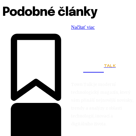
Podobné články
Načítať viac
TALK
Town
Town Talk je moderní
technologický magazín, který
vám přináší nejnovější novinky,
trendy a analýzy z oblasti
technologií, inovací a
digitálního života.