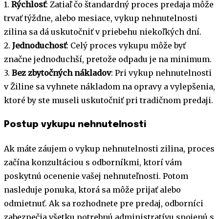
1.
Rýchlosť
: Zatiaľ čo štandardný proces predaja môže
trvať týždne, alebo mesiace, vykup nehnutelnosti
zilina sa dá uskutočniť v priebehu niekoľkých dní.
2.
Jednoduchosť
: Celý proces vykupu môže byť
značne jednoduchší, pretože odpadu je na minimum.
3.
Bez zbytočných nákladov
: Pri vykup nehnutelnosti
v Žiline sa vyhnete nákladom na opravy a vylepšenia,
ktoré by ste museli uskutočniť pri tradičnom predaji.
Postup vykupu nehnutelnosti
Ak máte záujem o vykup nehnutelnosti zilina, proces
začína konzultáciou s odborníkmi, ktorí vám
poskytnú ocenenie vašej nehnuteľnosti. Potom
nasleduje ponuka, ktorá sa môže prijať alebo
odmietnuť. Ak sa rozhodnete pre predaj, odborníci
zabezpečia všetku potrebnú administratívu spojenú s