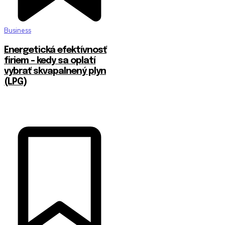
Business
Energetická efektívnosť
firiem – kedy sa oplatí
vybrať skvapalnený plyn
(LPG)