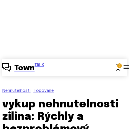
TALK
0
Town
Nehnuteľnosti
Topované
vykup nehnutelnosti
zilina: Rýchly a