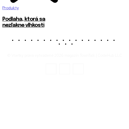
Produkty
Podlaha, ktorá sa
nezľakne vlhkosti
© Všetky práva vyhradené 2026 magazín TownTalk | CodeHub LLC