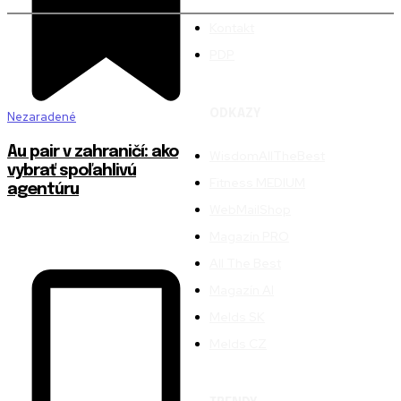
Kontakt
PDP
ODKAZY
Nezaradené
Au pair v zahraničí: ako
WisdomAllTheBest
vybrať spoľahlivú
Fitness MEDIUM
agentúru
WebMailShop
Magazín PRO
All The Best
Magazín AI
Melds SK
Melds CZ