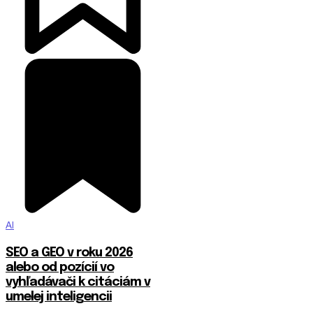
AI
SEO a GEO v roku 2026
alebo od pozícií vo
vyhľadávači k citáciám v
umelej inteligencii