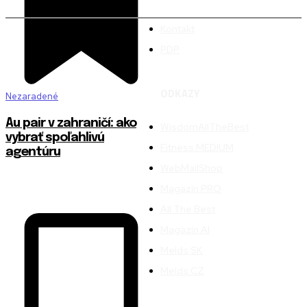
Kontakt
PDP
ODKAZY
Nezaradené
Au pair v zahraničí: ako
WisdomAllTheBest
vybrať spoľahlivú
Fitness MEDIUM
agentúru
WebMailShop
Magazín PRO
All The Best
Magazín AI
Melds SK
Melds CZ