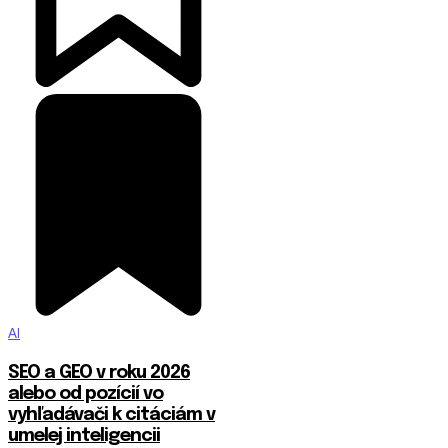
AI
SEO a GEO v roku 2026
alebo od pozícií vo
vyhľadávači k citáciám v
umelej inteligencii