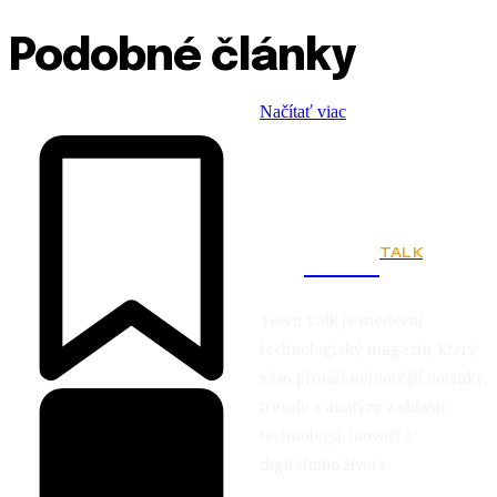
Podobné články
Načítať viac
TALK
Town
Town Talk je moderní
technologický magazín, který
vám přináší nejnovější novinky,
trendy a analýzy z oblasti
technologií, inovací a
digitálního života.