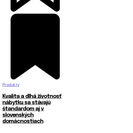
Produkty
​Kvalita a dlhá životnosť
nábytku sa stávajú
štandardom aj v
slovenských
domácnostiach