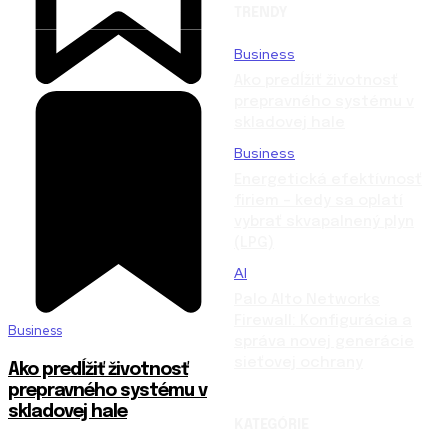
TRENDY
Business
Ako predĺžiť životnosť
prepravného systému v
skladovej hale
Business
Energetická efektívnosť
firiem – kedy sa oplatí
vybrať skvapalnený plyn
(LPG)
AI
Palo Alto Networks
Firewall: Konfigurácia a
Business
správa novej generácie
sieťovej ochrany
Ako predĺžiť životnosť
prepravného systému v
skladovej hale
KATEGÓRIE