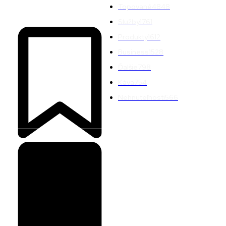
Topované
4848
Služby
1761
Produkty
1612
Business
1528
Ďalšie
798
Káva
754
Nehnuteľnosti
566