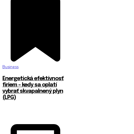
Business
Energetická efektívnosť
firiem – kedy sa oplatí
vybrať skvapalnený plyn
(LPG)