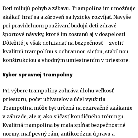
Deti milujú pohyb a zábavu. Trampolína im umožňuje
skákať, hrať sa a zároveň sa fyzicky rozvíjať. Navyše
pri pravidelnom používaní budujú deti zdravé
športové návyky, ktoré im zostanú aj v dospelosti.
Dôležité je však dohliadať na bezpečnosť – zvoliť
kvalitnú trampolínu s ochrannou sieťou, stabilnou
konštrukciou a vhodným umiestnením v priestore.
Výber správnej trampolíny
Pri výbere trampolíny zohráva úlohu veľkosť
priestoru, počet užívateľov a účel využitia.
Trampolína môže byť určená na rekreačné skákanie
v záhrade, ale aj ako súčasť kondičného tréningu.
Kvalitná trampolína by mala spĺňať bezpečnostné
normy, mať pevný rám, antikoróznu úpravu a