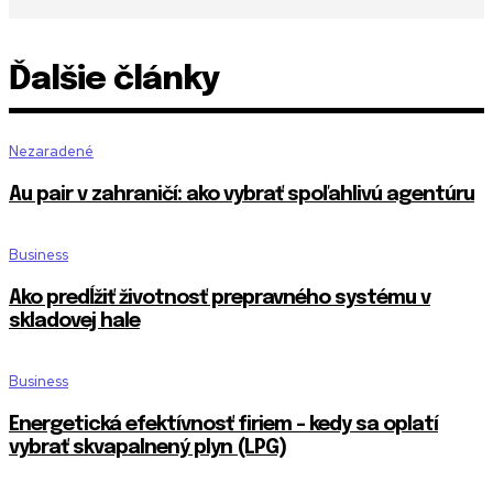
Ďalšie články
Nezaradené
Au pair v zahraničí: ako vybrať spoľahlivú agentúru
Business
Ako predĺžiť životnosť prepravného systému v
skladovej hale
Business
Energetická efektívnosť firiem – kedy sa oplatí
vybrať skvapalnený plyn (LPG)