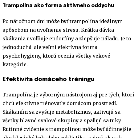
Trampolína ako forma aktívneho oddychu
Po náročnom dni môže byť trampolína ideálnym
spôsobom na uvoľnenie stresu. Krátka dávka
skákania uvoľňuje endorfíny a zlepšuje náladu. Je to
jednoduchá, ale veľmi efektívna forma
psychohygieny, ktorú ocenia všetky vekové
kategórie.
Efektivita domáceho tréningu
Trampolína je výborným nástrojom aj pre tých, ktorí
chcú efektívne trénovať v domácom prostredí.
Skákaním sa zvyšuje metabolizmus, aktivujú sa
všetky hlavné svalové skupiny a spaľujú sa tuky.
Rutinné cvičenie s trampolínou môže byť účinnejšie
ako klasický beh alebo cyklistika, najmä ak sa k