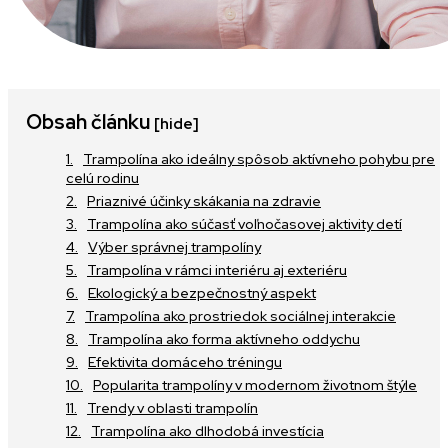
Obsah článku
[hide]
Trampolína ako ideálny spôsob aktívneho pohybu pre
celú rodinu
Priaznivé účinky skákania na zdravie
Trampolína ako súčasť voľnočasovej aktivity detí
Výber správnej trampolíny
Trampolína v rámci interiéru aj exteriéru
Ekologický a bezpečnostný aspekt
Trampolína ako prostriedok sociálnej interakcie
Trampolína ako forma aktívneho oddychu
Efektivita domáceho tréningu
Popularita trampolíny v modernom životnom štýle
Trendy v oblasti trampolín
Trampolína ako dlhodobá investícia