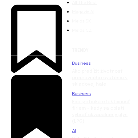
All The Best
Magazín AI
Melds SK
Melds CZ
TRENDY
Business
Ako predĺžiť životnosť
prepravného systému v
skladovej hale
Business
Energetická efektívnosť
firiem – kedy sa oplatí
vybrať skvapalnený plyn
(LPG)
AI