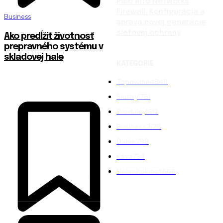
Palo Alto Networks
Firewall: Konfigurácia a
Business
správa novej generácie
sieťovej ochrany
Ako predĺžiť životnosť
prepravného systému v
skladovej hale
KATEGÓRIE
Topované
4848
Služby
1761
Produkty
1612
Business
1528
Ďalšie
798
Káva
754
Nehnuteľnosti
566