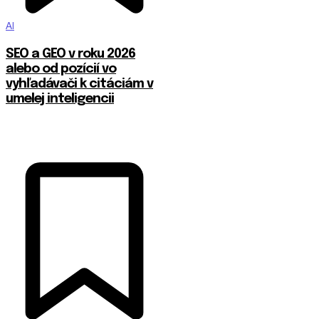
AI
SEO a GEO v roku 2026
alebo od pozícií vo
vyhľadávači k citáciám v
umelej inteligencii