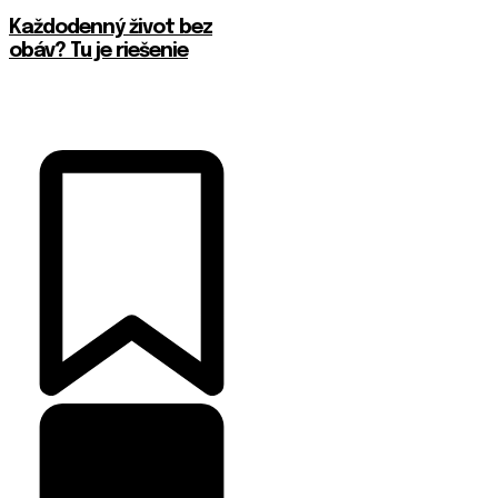
Každodenný život bez
obáv? Tu je riešenie