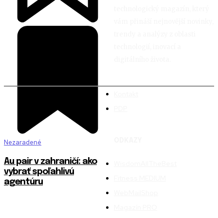
technologický magazín, který
vám přináší nejnovější novinky,
trendy a analýzy z oblasti
technologií, inovací a
digitálního života.
Kontakt
PDP
ODKAZY
Nezaradené
Au pair v zahraničí: ako
WisdomAllTheBest
vybrať spoľahlivú
Fitness MEDIUM
agentúru
WebMailShop
Magazín PRO