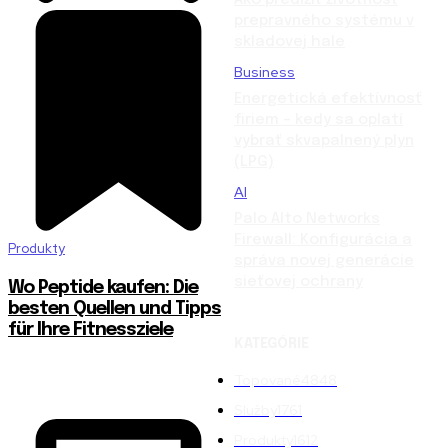
prepravného systému v
skladovej hale
Business
Energetická efektívnosť
firiem – kedy sa oplatí
vybrať skvapalnený plyn
(LPG)
AI
Palo Alto Networks
Firewall: Konfigurácia a
Produkty
správa novej generácie
sieťovej ochrany
Wo Peptide kaufen: Die
besten Quellen und Tipps
für Ihre Fitnessziele
KATEGÓRIE
Topované
4848
Služby
1761
Produkty
1612