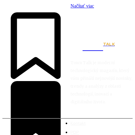
Načítať viac
TALK
Town
Town Talk je moderní
technologický magazín, který
vám přináší nejnovější novinky,
trendy a analýzy z oblasti
technologií, inovací a
digitálního života.
Kontakt
PDP