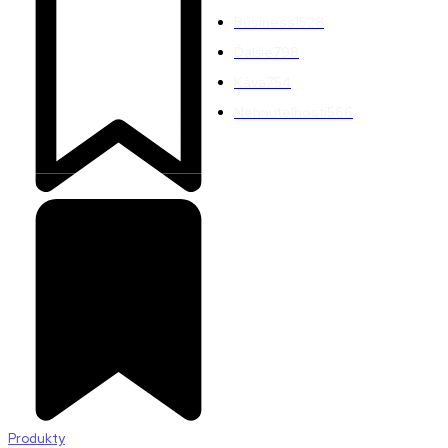
Business
1528
Ďalšie
798
Káva
754
Nehnuteľnosti
566
Produkty