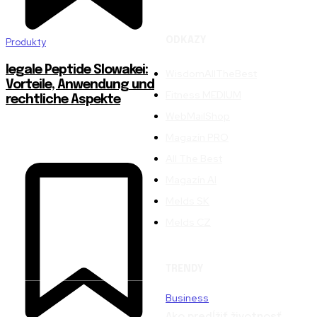
ODKAZY
Produkty
legale Peptide Slowakei:
WisdomAllTheBest
Vorteile, Anwendung und
Fitness MEDIUM
rechtliche Aspekte
WebMailShop
Magazín PRO
All The Best
Magazín AI
Melds SK
Melds CZ
TRENDY
Business
Ako predĺžiť životnosť