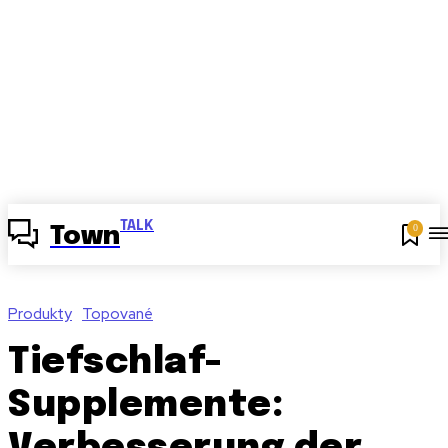
TALK
0
Town
Produkty
Topované
Tiefschlaf-
Supplemente: