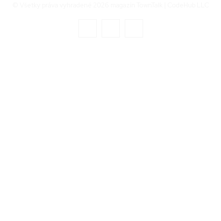
© Všetky práva vyhradené 2026 magazín TownTalk | CodeHub LLC