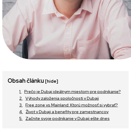
Obsah článku
[hide]
Prečo je Dubaj ideálnym miestom pre podnikanie?
Výhody založenia spoločnosti v Dubaji
Free zone vs Mainland: Ktorú možnosť si vybrať?
Život v Dubaji a benefity pre zamestnancov
Začnite svoje podnikanie v Dubaji ešte dnes