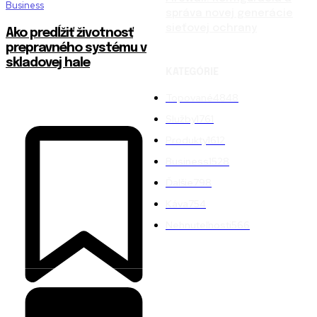
Business
správa novej generácie
sieťovej ochrany
Ako predĺžiť životnosť
prepravného systému v
skladovej hale
KATEGÓRIE
Topované
4848
Služby
1761
Produkty
1612
Business
1528
Ďalšie
798
Káva
754
Nehnuteľnosti
566