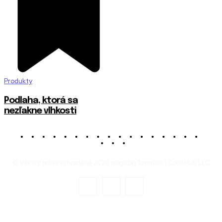
Produkty
Podlaha, ktorá sa
nezľakne vlhkosti
© Všetky práva vyhradené 2026 magazín TownTalk | CodeHub LLC