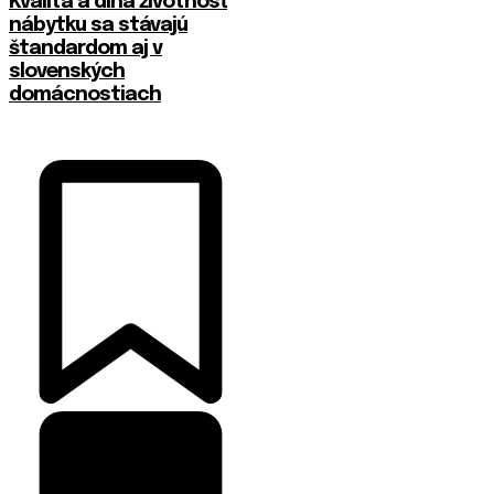
​Kvalita a dlhá životnosť
nábytku sa stávajú
štandardom aj v
slovenských
domácnostiach