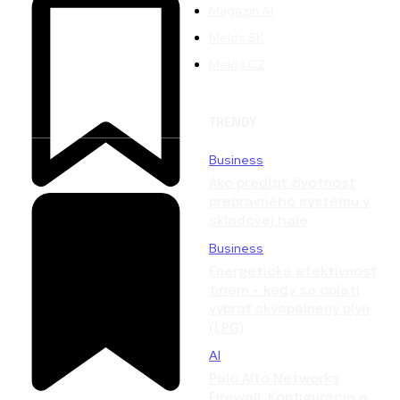
Magazín AI
Melds SK
Melds CZ
TRENDY
Business
Ako predĺžiť životnosť
prepravného systému v
skladovej hale
Business
Energetická efektívnosť
firiem – kedy sa oplatí
vybrať skvapalnený plyn
(LPG)
AI
Palo Alto Networks
Firewall: Konfigurácia a