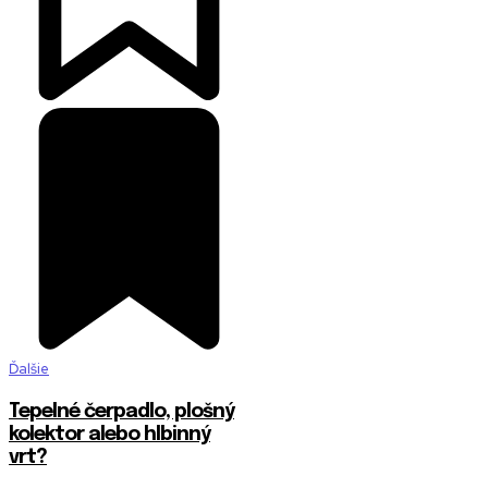
Ďalšie
Tepelné čerpadlo, plošný
kolektor alebo hlbinný
vrt?