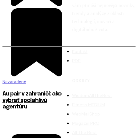
vám přináší nejnovější novinky,
trendy a analýzy z oblasti
technologií, inovací a
digitálního života.
Kontakt
PDP
ODKAZY
Nezaradené
Au pair v zahraničí: ako
WisdomAllTheBest
vybrať spoľahlivú
Fitness MEDIUM
agentúru
WebMailShop
Magazín PRO
All The Best