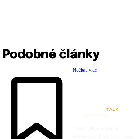
Podobné články
Načítať viac
TALK
Town
Town Talk je moderní
technologický magazín, který