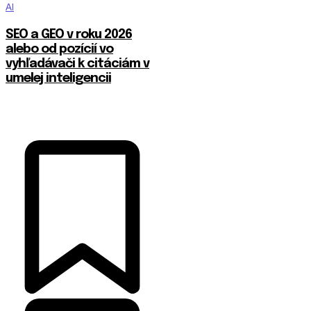
AI
SEO a GEO v roku 2026
alebo od pozícií vo
vyhľadávači k citáciám v
umelej inteligencii