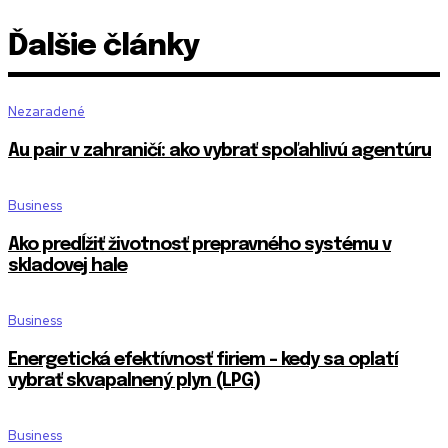
Ďalšie články
Nezaradené
Au pair v zahraničí: ako vybrať spoľahlivú agentúru
Business
Ako predĺžiť životnosť prepravného systému v
skladovej hale
Business
Energetická efektívnosť firiem – kedy sa oplatí
vybrať skvapalnený plyn (LPG)
Business