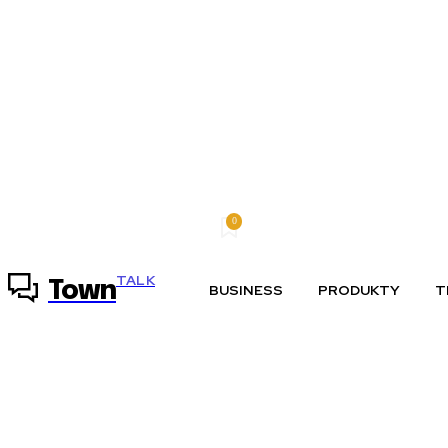
0
sobota, 8 augusta, 2026
Môj účet
TALK
Town
BUSINESS
PRODUKTY
T