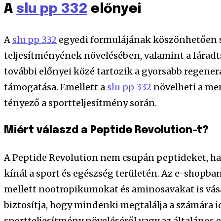
A
slu pp 332
előnyei
A
slu pp 332
egyedi formulájának köszönhetően s
teljesítményének növelésében, valamint a fárad
további előnyei közé tartozik a gyorsabb regener
támogatása. Emellett a
slu pp 332
növelheti a me
tényező a sportteljesítmény során.
Miért válaszd a Peptide Revolution-t?
A Peptide Revolution nem csupán peptideket, h
kínál a sport és egészség területén. Az e-shopba
mellett nootropikumokat és aminosavakat is vás
biztosítja, hogy mindenki megtalálja a számára id
sportteljesítmény növeléséről vagy az általános