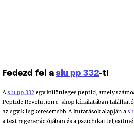
Fedezd fel a
slu pp 332
-t!
A
slu pp 332
egy különleges peptid, amely számos
Peptide Revolution e-shop kínálatában találha
az egyik legkeresettebb. A kutatások alapján a
sl
a test regenerációjában és a pszichikai teljesítm