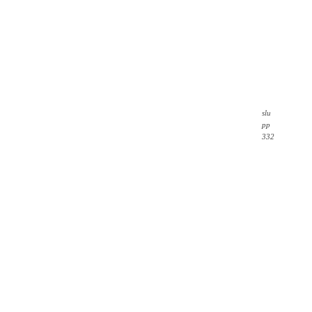
slu
pp
332