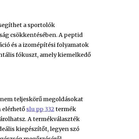
egíthet a sportolók
tság csökkentésében. A peptid
áció és a izomépítési folyamatok
ntális fókuszt, amely kiemelkedő
anem teljeskörű megoldásokat
n elérhető
slu pp 332
termék
árolhatsz. A termékválaszték
eális kiegészítőt, legyen szó
 egészség megőrzéséről.