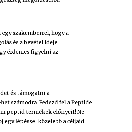
i egy szakemberrel, hogy a
lás és a bevétel ideje
gy érdemes figyelni az
det és támogatni a
ehet számodra. Fedezd fel a Peptide
um peptid termékek előnyeit! Ne
épj egy lépéssel közelebb a céljaid