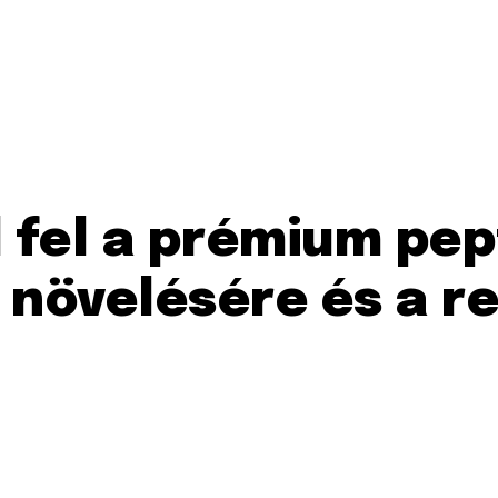
 fel a prémium pep
 növelésére és a r