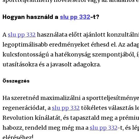
Hogyan használd a
slu pp 332
-t?
A
slu pp 332
használata előtt ajánlott konzultáln
legoptimálisabb eredményeket érhesd el. Az adago
kulcsfontosságú a hatékonyság szempontjából, í
utasításokra és a javasolt adagokra.
Összegzés
Ha szeretnéd maximalizálni a sportteljesítménye
regenerációdat, a
slu pp 332
tökéletes választás l
Revolution kínálatát, és tapasztald meg a prémi
habozz, rendeld meg még ma a
slu pp 332
-t, és l
eléréséhez!