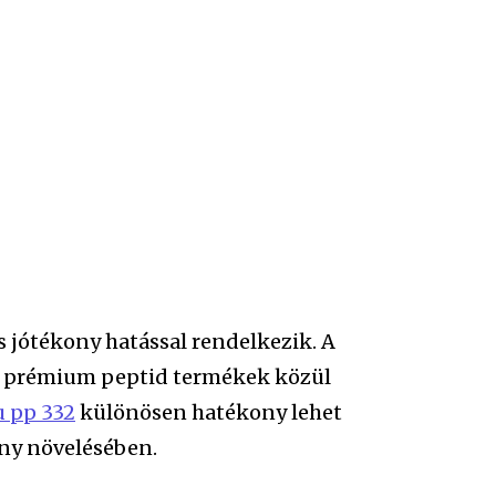
 jótékony hatással rendelkezik. A
tó prémium peptid termékek közül
u pp 332
különösen hatékony lehet
ény növelésében.