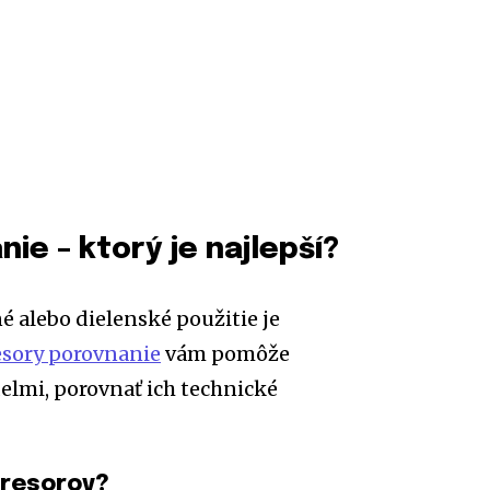
e – ktorý je najlepší?
 alebo dielenské použitie je
sory porovnanie
vám pomôže
lmi, porovnať ich technické
presorov?