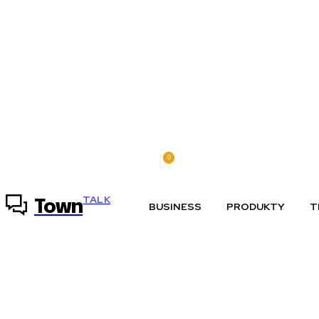
0
štvrtok, 6 augusta, 2026
Môj účet
TALK
Town
BUSINESS
PRODUKTY
T