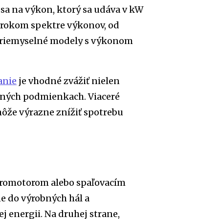
sa na výkon, ktorý sa udáva v kW
irokom spektre výkonov, od
priemyselné modely s výkonom
anie
je vhodné zvážiť nielen
ovných podmienkach. Viaceré
ôže výrazne znížiť spotrebu
romotorom alebo spaľovacím
e do výrobných hál a
 energii. Na druhej strane,