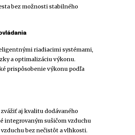
sta bez možnosti stabilného
ovládania
ligentnými riadiacimi systémami,
zky a optimalizáciu výkonu.
cké prispôsobenie výkonu podľa
é zvážiť aj kvalitu dodávaného
né integrovaným sušičom vzduchu
 vzduchu bez nečistôt a vlhkosti.