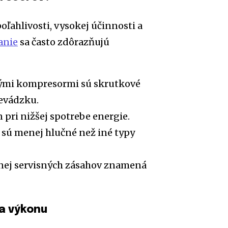
ľahlivosti, vysokej účinnosti a
anie
sa často zdôrazňujú
vými kompresormi sú skrutkové
evádzku.
pri nižšej spotrebe energie.
 sú menej hlučné než iné typy
nej servisných zásahov znamená
a výkonu