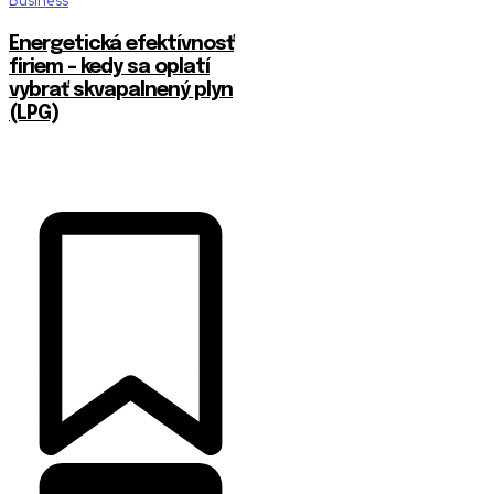
Business
Energetická efektívnosť
firiem – kedy sa oplatí
vybrať skvapalnený plyn
(LPG)