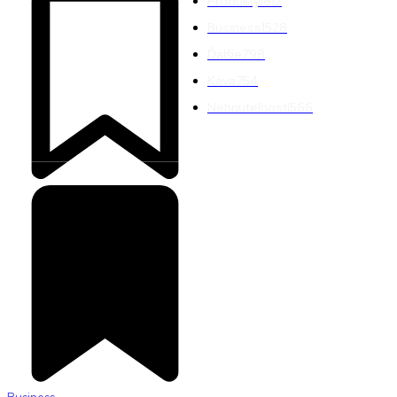
Produkty
1612
Business
1528
Ďalšie
798
Káva
754
Nehnuteľnosti
566