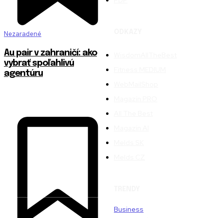
PDP
ODKAZY
Nezaradené
Au pair v zahraničí: ako
WisdomAllTheBest
vybrať spoľahlivú
Fitness MEDIUM
agentúru
WebMailShop
Magazín PRO
All The Best
Magazín AI
Melds SK
Melds CZ
TRENDY
Business