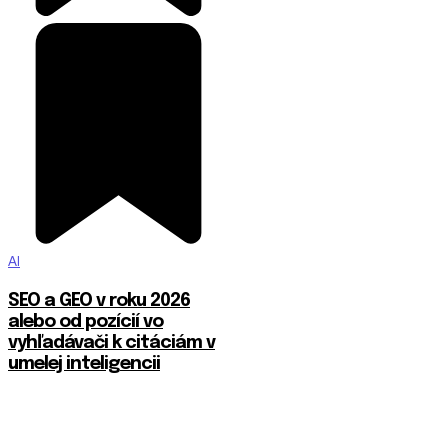
AI
SEO a GEO v roku 2026
alebo od pozícií vo
vyhľadávači k citáciám v
umelej inteligencii