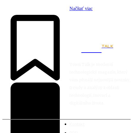
Načítať viac
TALK
Town
Town Talk je moderní
technologický magazín, který
vám přináší nejnovější novinky,
trendy a analýzy z oblasti
technologií, inovací a
digitálního života.
Kontakt