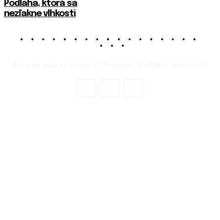
Podlaha, ktorá sa
nezľakne vlhkosti
© Všetky práva vyhradené 2026 magazín TownTalk | CodeHub LLC