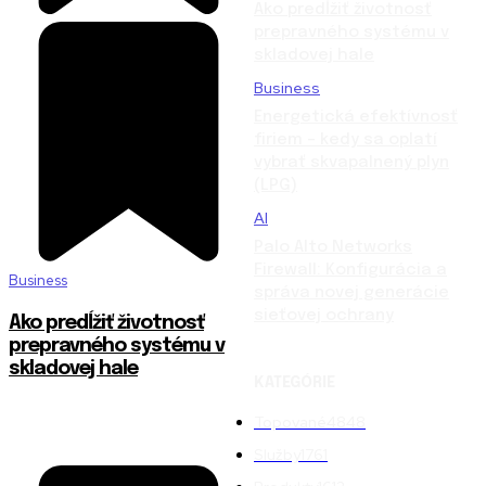
Ako predĺžiť životnosť
prepravného systému v
skladovej hale
Business
Energetická efektívnosť
firiem – kedy sa oplatí
vybrať skvapalnený plyn
(LPG)
AI
Palo Alto Networks
Firewall: Konfigurácia a
Business
správa novej generácie
sieťovej ochrany
Ako predĺžiť životnosť
prepravného systému v
skladovej hale
KATEGÓRIE
Topované
4848
Služby
1761