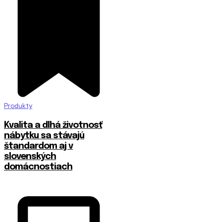
Produkty
​Kvalita a dlhá životnosť
nábytku sa stávajú
štandardom aj v
slovenských
domácnostiach