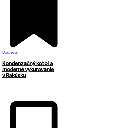
Business
Kondenzačný kotol a
moderné vykurovanie
v Rakúsku