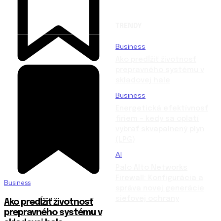
TRENDY
Business
Ako predĺžiť životnosť
prepravného systému v
skladovej hale
Business
Energetická efektívnosť
firiem – kedy sa oplatí
vybrať skvapalnený plyn
(LPG)
AI
Palo Alto Networks
Firewall: Konfigurácia a
Business
správa novej generácie
sieťovej ochrany
Ako predĺžiť životnosť
prepravného systému v