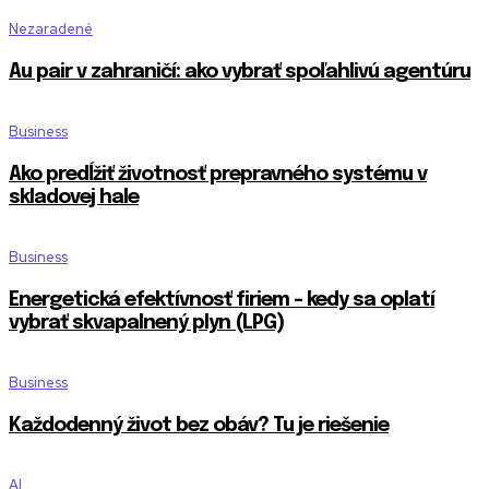
Nezaradené
Au pair v zahraničí: ako vybrať spoľahlivú agentúru
Business
Ako predĺžiť životnosť prepravného systému v
skladovej hale
Business
Energetická efektívnosť firiem – kedy sa oplatí
vybrať skvapalnený plyn (LPG)
Business
Každodenný život bez obáv? Tu je riešenie
AI