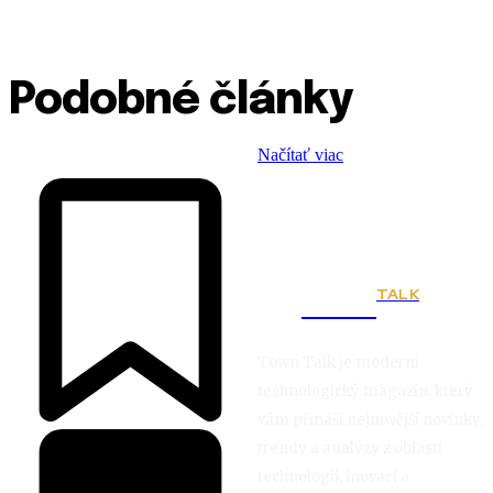
Podobné články
Načítať viac
TALK
Town
Town Talk je moderní
technologický magazín, který
vám přináší nejnovější novinky,
trendy a analýzy z oblasti
technologií, inovací a