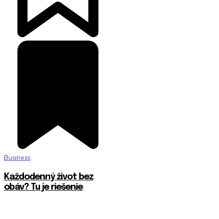
Business
Každodenný život bez
obáv? Tu je riešenie