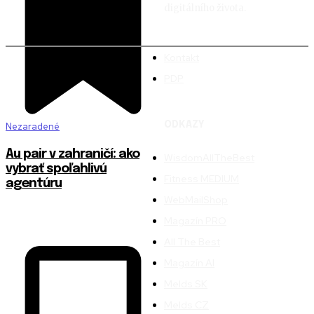
digitálního života.
Kontakt
PDP
ODKAZY
Nezaradené
Au pair v zahraničí: ako
WisdomAllTheBest
vybrať spoľahlivú
Fitness MEDIUM
agentúru
WebMailShop
Magazín PRO
All The Best
Magazín AI
Melds SK
Melds CZ