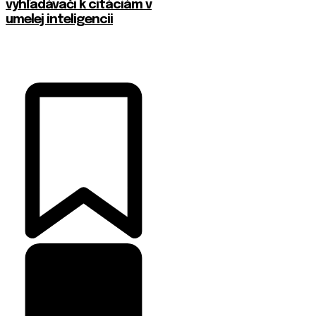
vyhľadávači k citáciám v
umelej inteligencii