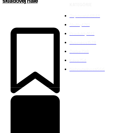
skladovej hale
KATEGÓRIE
Topované
4848
Služby
1761
Produkty
1612
Business
1528
Ďalšie
798
Káva
754
Nehnuteľnosti
566