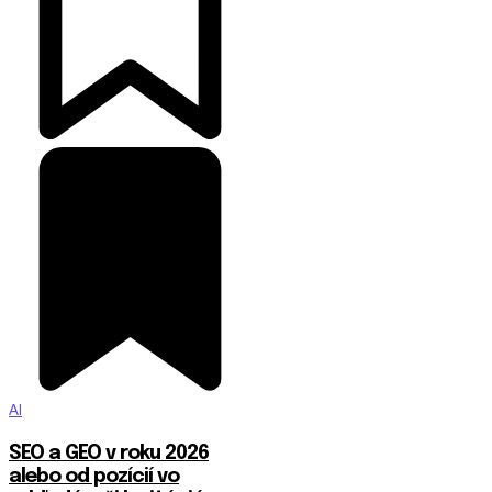
AI
SEO a GEO v roku 2026
alebo od pozícií vo