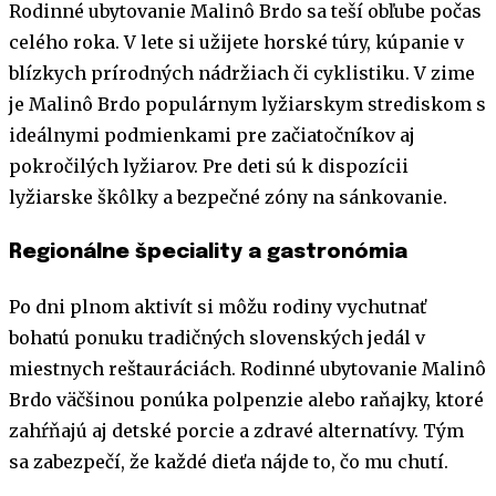
Rodinné ubytovanie Malinô Brdo sa teší obľube počas
celého roka. V lete si užijete horské túry, kúpanie v
blízkych prírodných nádržiach či cyklistiku. V zime
je Malinô Brdo populárnym lyžiarskym strediskom s
ideálnymi podmienkami pre začiatočníkov aj
pokročilých lyžiarov. Pre deti sú k dispozícii
lyžiarske škôlky a bezpečné zóny na sánkovanie.
Regionálne špeciality a gastronómia
Po dni plnom aktivít si môžu rodiny vychutnať
bohatú ponuku tradičných slovenských jedál v
miestnych reštauráciách. Rodinné ubytovanie Malinô
Brdo väčšinou ponúka polpenzie alebo raňajky, ktoré
zahŕňajú aj detské porcie a zdravé alternatívy. Tým
sa zabezpečí, že každé dieťa nájde to, čo mu chutí.