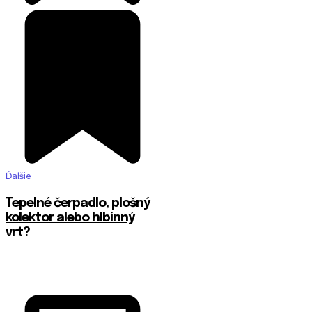
Ďalšie
Tepelné čerpadlo, plošný
kolektor alebo hlbinný
vrt?