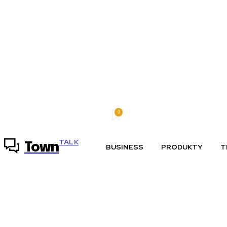
0
sobota, 8 augusta, 2026
Môj účet
TALK
Town
BUSINESS
PRODUKTY
T