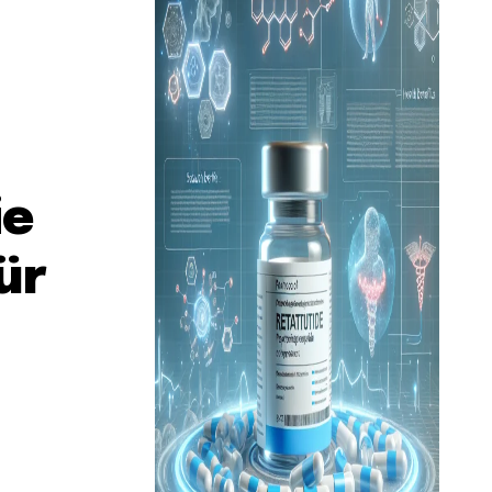
ie
ür