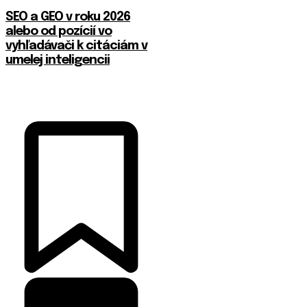
SEO a GEO v roku 2026
alebo od pozícií vo
vyhľadávači k citáciám v
umelej inteligencii