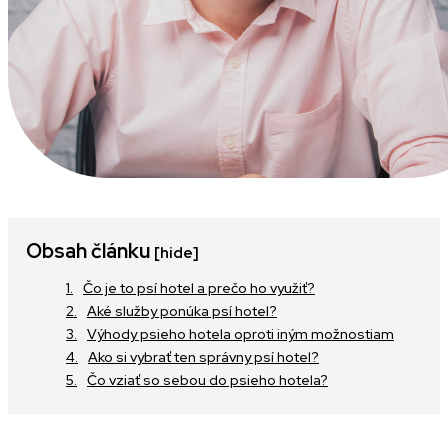
Obsah článku
[hide]
Čo je to psí hotel a prečo ho využiť?
Aké služby ponúka psí hotel?
Výhody psieho hotela oproti iným možnostiam
Ako si vybrať ten správny psí hotel?
Čo vziať so sebou do psieho hotela?