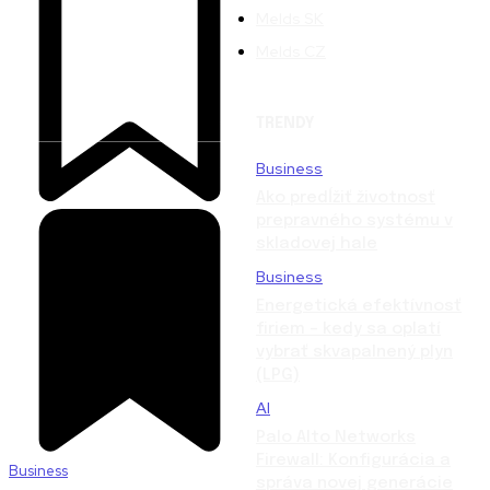
Melds SK
Melds CZ
TRENDY
Business
Ako predĺžiť životnosť
prepravného systému v
skladovej hale
Business
Energetická efektívnosť
firiem – kedy sa oplatí
vybrať skvapalnený plyn
(LPG)
AI
Palo Alto Networks
Firewall: Konfigurácia a
Business
správa novej generácie