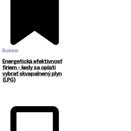
Business
Energetická efektívnosť
firiem – kedy sa oplatí
vybrať skvapalnený plyn
(LPG)