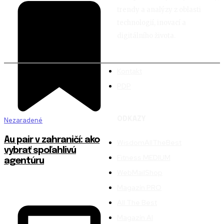
trendy a analýzy z oblasti
technologií, inovací a
digitálního života.
Kontakt
PDP
ODKAZY
Nezaradené
Au pair v zahraničí: ako
WisdomAllTheBest
vybrať spoľahlivú
Fitness MEDIUM
agentúru
WebMailShop
Magazín PRO
All The Best
Magazín AI