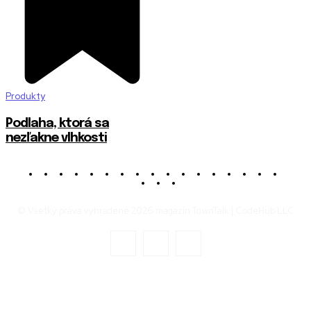
Produkty
Podlaha, ktorá sa
nezľakne vlhkosti
© Všetky práva vyhradené 2026 magazín TownTalk | CodeHub LLC