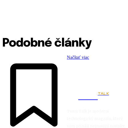
Podobné články
Načítať viac
TALK
Town
Town Talk je moderní
technologický magazín, který
vám přináší nejnovější novinky,