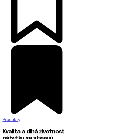
Produkty
​Kvalita a dlhá životnosť
nábytku sa stávajú