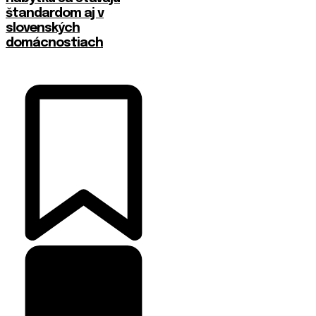
štandardom aj v
slovenských
domácnostiach