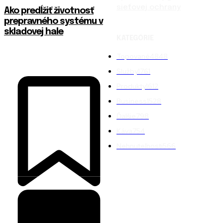
sieťovej ochrany
Ako predĺžiť životnosť
prepravného systému v
skladovej hale
KATEGÓRIE
Topované
4848
Služby
1761
Produkty
1612
Business
1528
Ďalšie
798
Káva
754
Nehnuteľnosti
566