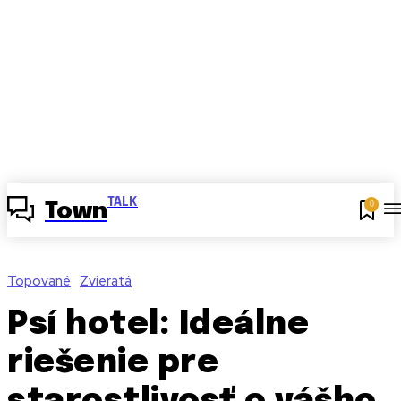
TALK
0
Town
Topované
Zvieratá
Psí hotel: Ideálne
riešenie pre