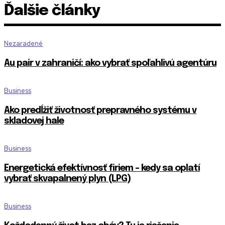
Ďalšie články
Nezaradené
Au pair v zahraničí: ako vybrať spoľahlivú agentúru
Business
Ako predĺžiť životnosť prepravného systému v
skladovej hale
Business
Energetická efektívnosť firiem – kedy sa oplatí
vybrať skvapalnený plyn (LPG)
Business