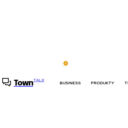
0
piatok, 7 augusta, 2026
Môj účet
TALK
Town
BUSINESS
PRODUKTY
T