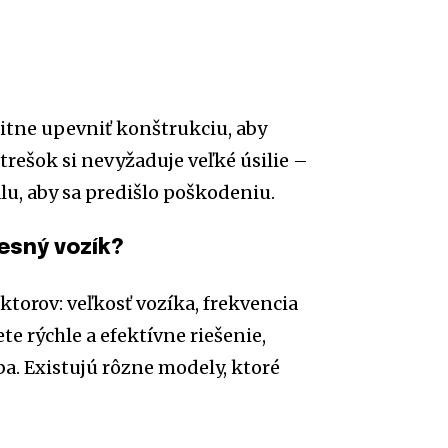
litne upevniť konštrukciu, aby
trešok si nevyžaduje veľké úsilie –
álu, aby sa predišlo poškodeniu.
vesný vozík?
ktorov: veľkosť vozíka, frekvencia
e rýchle a efektívne riešenie,
ba. Existujú rôzne modely, ktoré