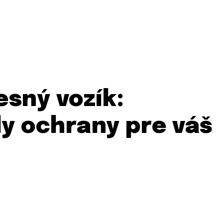
esný vozík:
dy ochrany pre váš