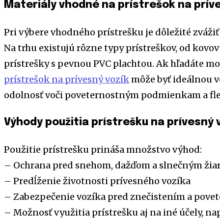
Materiály vhodné na prístrešok na prív
Pri výbere vhodného prístrešku je dôležité zvážiť
Na trhu existujú rôzne typy prístreškov, od kovo
prístrešky s pevnou PVC plachtou. Ak hľadáte mob
prístrešok na prívesný vozík
môže byť ideálnou v
odolnosť voči poveternostným podmienkam a flex
Výhody použitia prístrešku na prívesný 
Použitie prístrešku prináša množstvo výhod:
– Ochrana pred snehom, dažďom a slnečným žia
– Predĺženie životnosti prívesného vozíka
– Zabezpečenie vozíka pred znečistením a pove
– Možnosť využitia prístrešku aj na iné účely, na