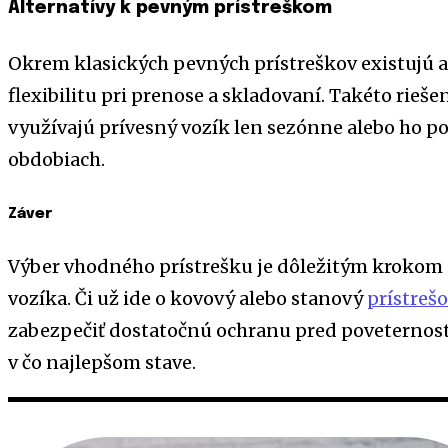
Alternatívy k pevným prístreškom
Okrem klasických pevných prístreškov existujú a
flexibilitu pri prenose a skladovaní. Takéto rieše
využívajú prívesný vozík len sezónne alebo ho po
obdobiach.
Záver
Výber vhodného prístrešku je dôležitým krokom 
vozíka. Či už ide o kovový alebo stanový
prístreš
zabezpečiť dostatočnú ochranu pred poveternos
v čo najlepšom stave.