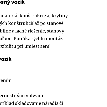
esný vozík
 materiál konštrukcie aj krytiny.
vých konštrukcií až po stanové
ilné a lacné riešenie, stanový
oľbou. Ponúka rýchlu montáž,
ibilitu pri umiestnení.
vozík
rením
ternostnými vplyvmi
príklad skladovanie náradia či