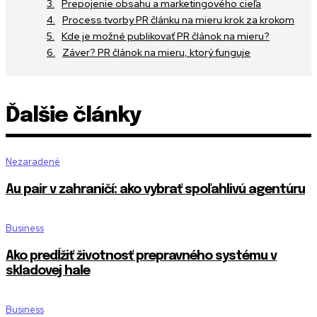
Prepojenie obsahu a marketingového cieľa
Process tvorby PR článku na mieru krok za krokom
Kde je možné publikovať PR článok na mieru?
Záver? PR článok na mieru, ktorý funguje
Ďalšie články
Nezaradené
Au pair v zahraničí: ako vybrať spoľahlivú agentúru
Business
Ako predĺžiť životnosť prepravného systému v
skladovej hale
Business