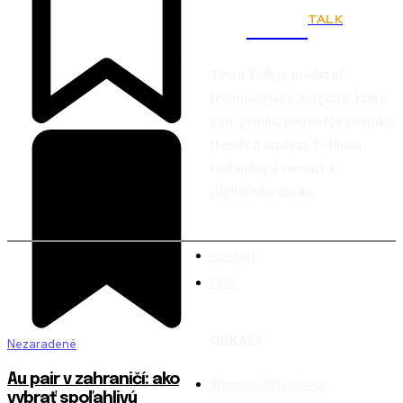
TALK
Town
Town Talk je moderní
technologický magazín, který
vám přináší nejnovější novinky,
trendy a analýzy z oblasti
technologií, inovací a
digitálního života.
Kontakt
PDP
ODKAZY
Nezaradené
Au pair v zahraničí: ako
WisdomAllTheBest
vybrať spoľahlivú