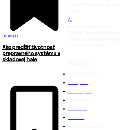
vybrať skvapalnený plyn
(LPG)
AI
Palo Alto Networks
Firewall: Konfigurácia a
Business
správa novej generácie
sieťovej ochrany
Ako predĺžiť životnosť
prepravného systému v
skladovej hale
KATEGÓRIE
Topované
4848
Služby
1761
Produkty
1612
Business
1528
Ďalšie
798
Káva
754
Nehnuteľnosti
566