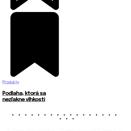
Produkty
Podlaha, ktorá sa
nezľakne vlhkosti
© Všetky práva vyhradené 2026 magazín TownTalk | CodeHub LLC