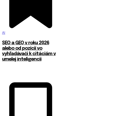
AI
SEO a GEO v roku 2026
alebo od pozícií vo
vyhľadávači k citáciám v
umelej inteligencii