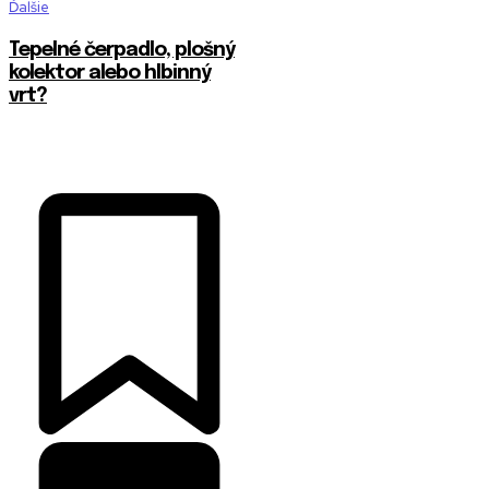
Ďalšie
Tepelné čerpadlo, plošný
kolektor alebo hlbinný
vrt?