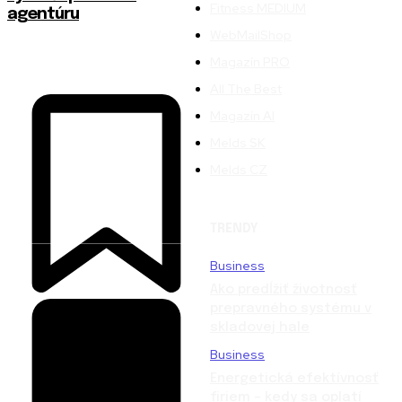
Fitness MEDIUM
agentúru
WebMailShop
Magazín PRO
All The Best
Magazín AI
Melds SK
Melds CZ
TRENDY
Business
Ako predĺžiť životnosť
prepravného systému v
skladovej hale
Business
Energetická efektívnosť
firiem – kedy sa oplatí