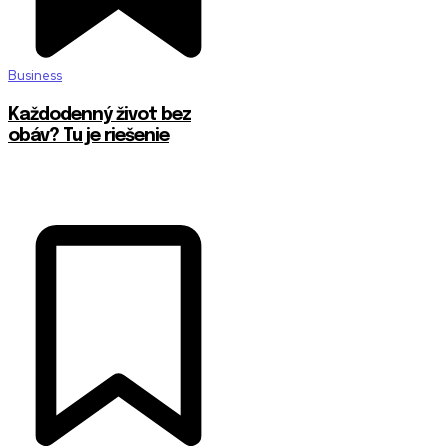
Business
Každodenný život bez
obáv? Tu je riešenie