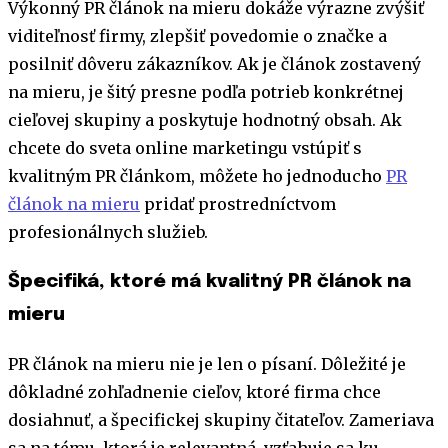
Výkonný PR článok na mieru dokáže výrazne zvýšiť
viditeľnosť firmy, zlepšiť povedomie o značke a
posilniť dôveru zákazníkov. Ak je článok zostavený
na mieru, je šitý presne podľa potrieb konkrétnej
cieľovej skupiny a poskytuje hodnotný obsah. Ak
chcete do sveta online marketingu vstúpiť s
kvalitným PR článkom, môžete ho jednoducho
PR
článok na mieru
pridať prostredníctvom
profesionálnych služieb.
Špecifiká, ktoré má kvalitný PR článok na
mieru
PR článok na mieru nie je len o písaní. Dôležité je
dôkladné zohľadnenie cieľov, ktoré firma chce
dosiahnuť, a špecifickej skupiny čitateľov. Zameriava
sa na tému, ktorá je relevantná, vzťahuje sa ku