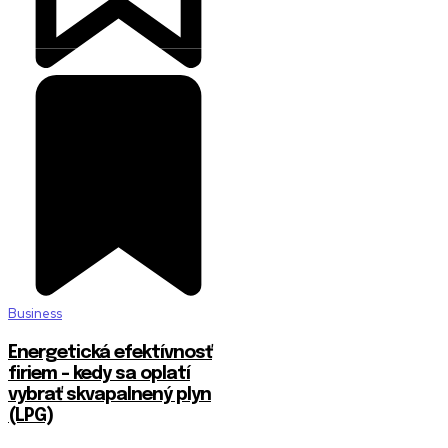
Business
Energetická efektívnosť
firiem – kedy sa oplatí
vybrať skvapalnený plyn
(LPG)