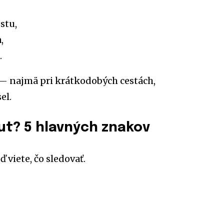
stu,
,
.
i — najmä pri krátkodobých cestách,
el.
ut? 5 hlavných znakov
 viete, čo sledovať.