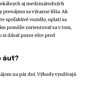
 lokálnych aj medzinárodných
y prenájmu sa výrazne líšia. Ak
te spoľahlivé vozidlo, oplatí sa
ám pomôže zorientovať sa v tom,
 si dávať pozor ešte pred
e áut?
ájom na pár dní. Výhody využívajú