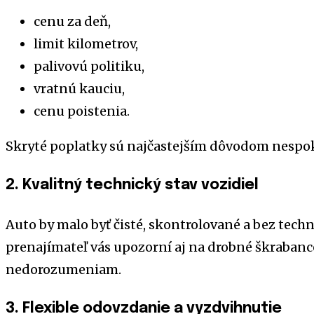
cenu za deň,
limit kilometrov,
palivovú politiku,
vratnú kauciu,
cenu poistenia.
Skryté poplatky sú najčastejším dôvodom nespok
2. Kvalitný technický stav vozidiel
Auto by malo byť čisté, skontrolované a bez tech
prenajímateľ vás upozorní aj na drobné škrabance
nedorozumeniam.
3. Flexible odovzdanie a vyzdvihnutie