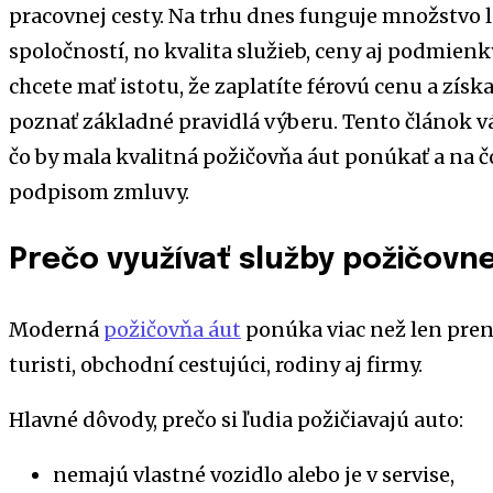
pracovnej cesty. Na trhu dnes funguje množstvo
spoločností, no kvalita služieb, ceny aj podmienk
chcete mať istotu, že zaplatíte férovú cenu a získa
poznať základné pravidlá výberu. Tento článok v
čo by mala kvalitná požičovňa áut ponúkať a na čo
podpisom zmluvy.
Prečo využívať služby požičovn
Moderná
požičovňa áut
ponúka viac než len pren
turisti, obchodní cestujúci, rodiny aj firmy.
Hlavné dôvody, prečo si ľudia požičiavajú auto:
nemajú vlastné vozidlo alebo je v servise,