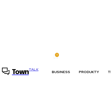
0
piatok, 7 augusta, 2026
Môj účet
TALK
Town
BUSINESS
PRODUKTY
T