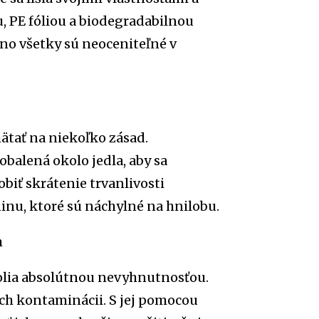
u, PE fóliou a biodegradabilnou
 no všetky sú neoceniteľné v
mätať na niekoľko zásad.
obalená okolo jedla, aby sa
biť skrátenie trvanlivosti
ninu, ktoré sú náchylné na hnilobu.
h
folia absolútnou nevyhnutnosťou.
ich kontaminácii. S jej pomocou