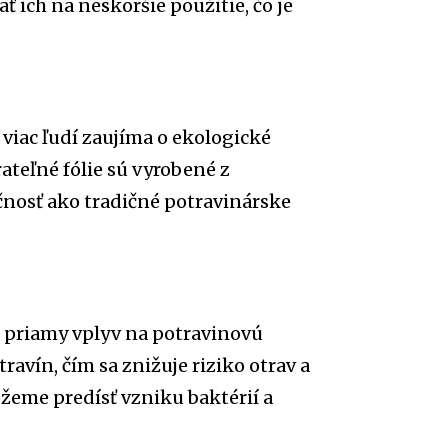
 ich na neskoršie použitie, čo je
viac ľudí zaujíma o ekologické
rateľné fólie sú vyrobené z
nosť ako tradičné potravinárske
á priamy vplyv na potravinovú
vín, čím sa znižuje riziko otrav a
žeme predísť vzniku baktérií a