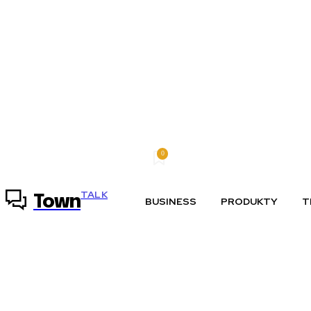
0
sobota, 8 augusta, 2026
Môj účet
TALK
Town
BUSINESS
PRODUKTY
T