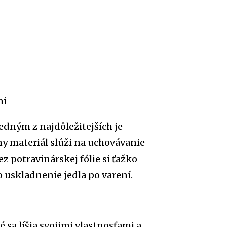
ni
edným z najdôležitejších je
ny materiál slúži na uchovávanie
ez potravinárskej fólie si ťažko
 uskladnenie jedla po varení.
é sa líšia svojimi vlastnosťami a