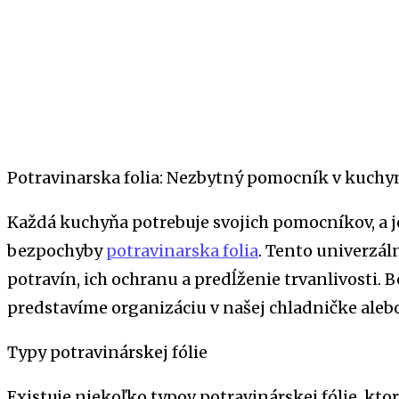
Potravinarska folia: Nezbytný pomocník v kuchy
Každá kuchyňa potrebuje svojich pomocníkov, a j
bezpochyby
potravinarska folia
. Tento univerzál
potravín, ich ochranu a predĺženie trvanlivosti. B
predstavíme organizáciu v našej chladničke alebo
Typy potravinárskej fólie
Existuje niekoľko typov potravinárskej fólie, ktor