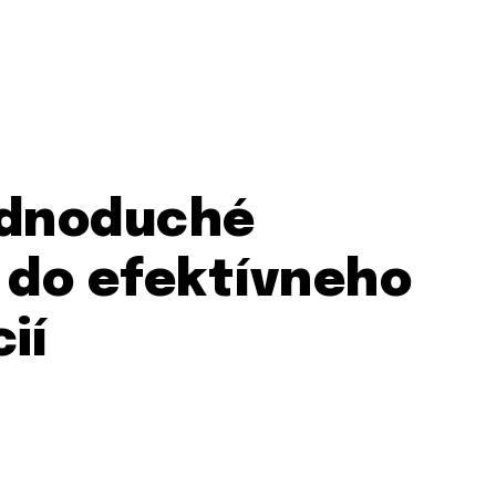
ednoduché
 do efektívneho
ií