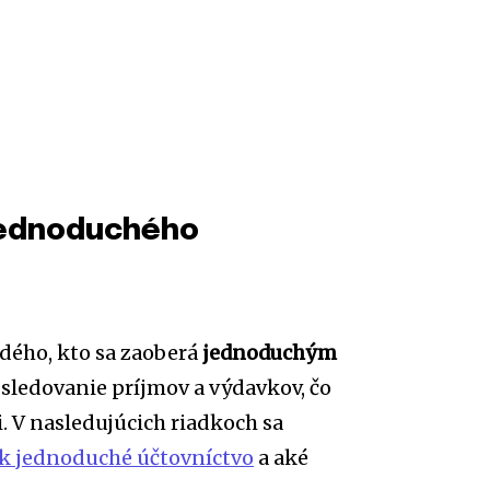
jednoduchého
dého, kto sa zaoberá
jednoduchým
sledovanie príjmov a výdavkov, čo
. V nasledujúcich riadkoch sa
k jednoduché účtovníctvo
a aké