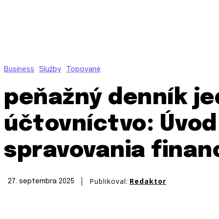
Business
Služby
Topované
peňažný denník j
účtovníctvo: Úvod
spravovania financ
Publikoval:
Redaktor
27. septembra 2025