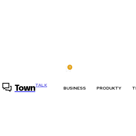
0
piatok, 7 augusta, 2026
Môj účet
TALK
Town
BUSINESS
PRODUKTY
T