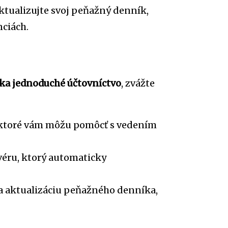
aktualizujte svoj peňažný denník,
nciách.
a jednoduché účtovníctvo
, zvážte
, ktoré vám môžu pomôcť s vedením
véru, ktorý automaticky
 na aktualizáciu peňažného denníka,