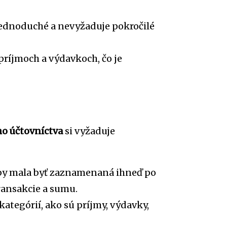
jednoduché a nevyžaduje pokročilé
príjmoch a výdavkoch, čo je
o účtovníctva
si vyžaduje
 by mala byť zaznamenaná ihneď po
transakcie a sumu.
kategórií, ako sú príjmy, výdavky,