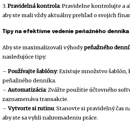
3.
Pravidelná kontrola
: Pravidelne kontrolujte a 
aby ste mali vždy aktuálny prehľad o svojich fina
Tipy na efektívne vedenie peňažného denníka
Aby ste maximalizovali výhody
peňažného denník
nasledujúce tipy:
–
Používajte šablóny
: Existuje množstvo šablón
peňažného denníka.
–
Automatizácia
: Zvážte použitie účtovného soft
zaznamenáva transakcie.
–
Vytvorte si rutinu
: Stanovte si pravidelný čas
aby ste sa vyhli nahromadeniu práce.