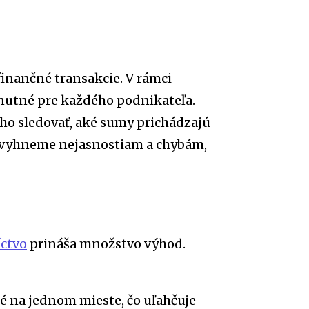
finančné transakcie. V rámci
nutné pre každého podnikateľa.
 sledovať, aké sumy prichádzajú
a vyhneme nejasnostiam a chybám,
ctvo
prináša množstvo výhod.
é na jednom mieste, čo uľahčuje