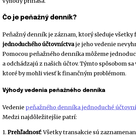
výhody prináša.
Čo je peňažný denník?
Peňažný denník je záznam, ktorý sleduje všetky 
jednoduchého účtovníctva
je jeho vedenie nevyh
Pomocou peňažného denníka môžeme jednoducho
a odchádzajú z našich účtov. Týmto spôsobom s
ktoré by mohli viesť k finančným problémom.
Výhody vedenia peňažného denníka
Vedenie
peňažného denníka jednoduché účtovní
Medzi najdôležitejšie patrí:
1.
Prehľadnosť
: Všetky transakcie sú zaznamenan