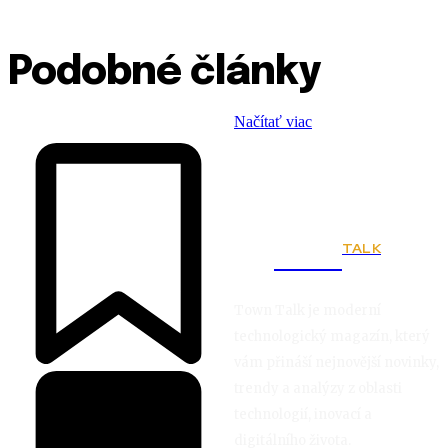
Podobné články
Načítať viac
TALK
Town
Town Talk je moderní
technologický magazín, který
vám přináší nejnovější novinky,
trendy a analýzy z oblasti
technologií, inovací a
digitálního života.