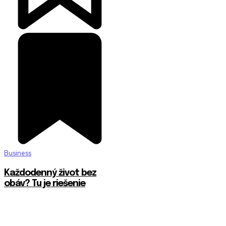
Business
Každodenný život bez
obáv? Tu je riešenie