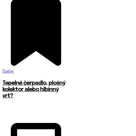
Ďalšie
Tepelné čerpadlo, plošný
kolektor alebo hlbinný
vrt?