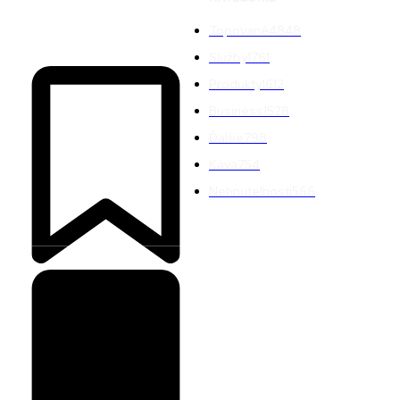
Topované
4848
Služby
1761
Produkty
1612
Business
1528
Ďalšie
798
Káva
754
Nehnuteľnosti
566