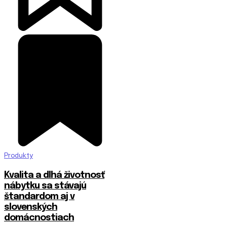
Produkty
​Kvalita a dlhá životnosť
nábytku sa stávajú
štandardom aj v
slovenských
domácnostiach