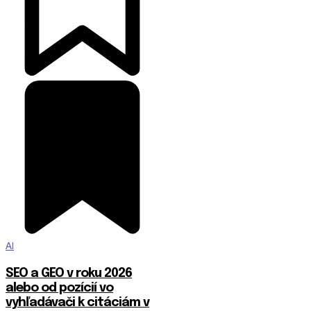
AI
SEO a GEO v roku 2026
alebo od pozícií vo
vyhľadávači k citáciám v