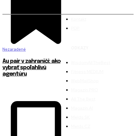
Kontakt
PDP
ODKAZY
Nezaradené
Au pair v zahraničí: ako
WisdomAllTheBest
vybrať spoľahlivú
Fitness MEDIUM
agentúru
WebMailShop
Magazín PRO
All The Best
Magazín AI
Melds SK
Melds CZ