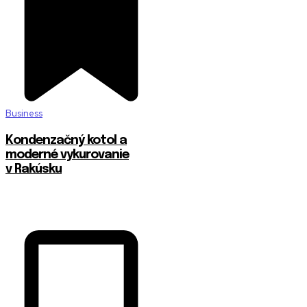
Business
Kondenzačný kotol a
moderné vykurovanie
v Rakúsku