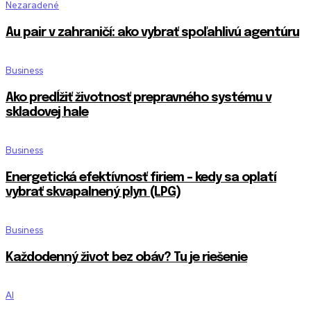
Nezaradené
Au pair v zahraničí: ako vybrať spoľahlivú agentúru
Business
Ako predĺžiť životnosť prepravného systému v
skladovej hale
Business
Energetická efektívnosť firiem – kedy sa oplatí
vybrať skvapalnený plyn (LPG)
Business
Každodenný život bez obáv? Tu je riešenie
AI