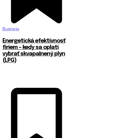
Business
Energetická efektívnosť
firiem – kedy sa oplatí
vybrať skvapalnený plyn
(LPG)