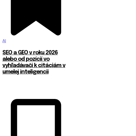
AI
SEO a GEO v roku 2026
alebo od pozícií vo
vyhľadávači k citáciám v
umelej inteligencii