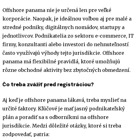
Offshore panama nie je určená len pre veľké
korporácie. Naopak, je ideálnou voľbou aj pre malé a
stredné podniky, digitálnych nomádov, startupy a
jednotlivcov. Podnikatelia zo sektoru e-commerce, IT
firmy, konzultanti alebo investori do nehnuteľností
často využívajú výhody tejto jurisdikcie. Offshore
panama má flexibilné pravidlá, ktoré umožňujú
rôzne obchodné aktivity bez zbytočných obmedzení.
Čo treba zvážiť pred registráciou?
Aj keď je offshore panama lákavá, treba myslieť na
určité faktory. Kľúčové je mať jasný podnikateľský
plán a poradiť sa s odborníkmi na offshore
jurisdikcie. Medzi dôležité otázky, ktoré si treba
zodpovedať, patria: