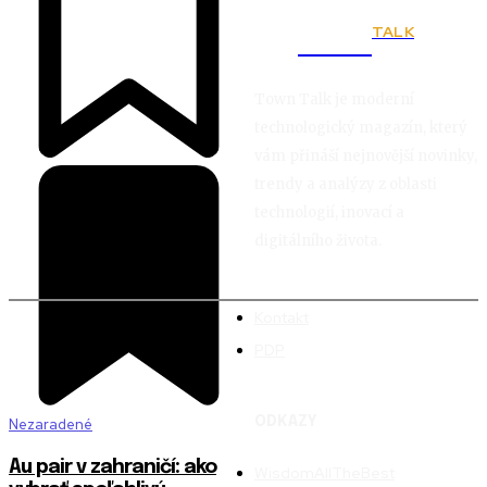
TALK
Town
Town Talk je moderní
technologický magazín, který
vám přináší nejnovější novinky,
trendy a analýzy z oblasti
technologií, inovací a
digitálního života.
Kontakt
PDP
ODKAZY
Nezaradené
Au pair v zahraničí: ako
WisdomAllTheBest