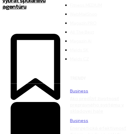
vybrať spoľahlivú
Fitness MEDIUM
agentúru
WebMailShop
Magazín PRO
All The Best
Magazín AI
Melds SK
Melds CZ
TRENDY
Business
Ako predĺžiť životnosť
prepravného systému v
skladovej hale
Business
Energetická efektívnosť