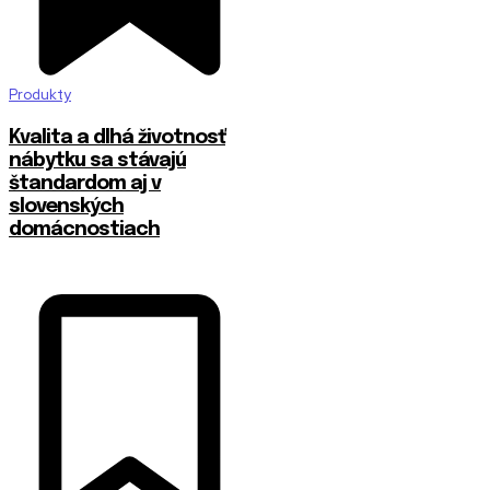
Produkty
​Kvalita a dlhá životnosť
nábytku sa stávajú
štandardom aj v
slovenských
domácnostiach