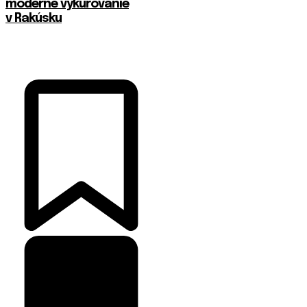
moderné vykurovanie
v Rakúsku