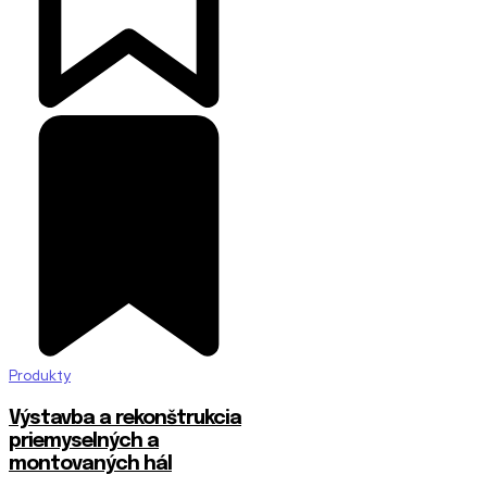
Produkty
Výstavba a rekonštrukcia
priemyselných a
montovaných hál