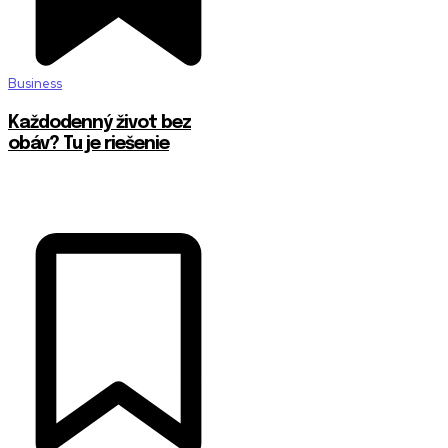
Business
Každodenný život bez
obáv? Tu je riešenie