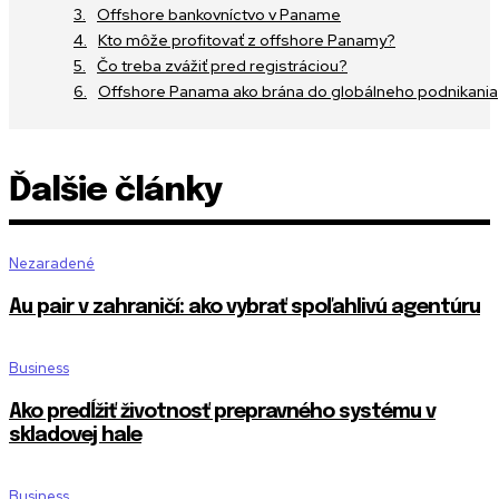
Offshore bankovníctvo v Paname
Kto môže profitovať z offshore Panamy?
Čo treba zvážiť pred registráciou?
Offshore Panama ako brána do globálneho podnikania
Ďalšie články
Nezaradené
Au pair v zahraničí: ako vybrať spoľahlivú agentúru
Business
Ako predĺžiť životnosť prepravného systému v
skladovej hale
Business