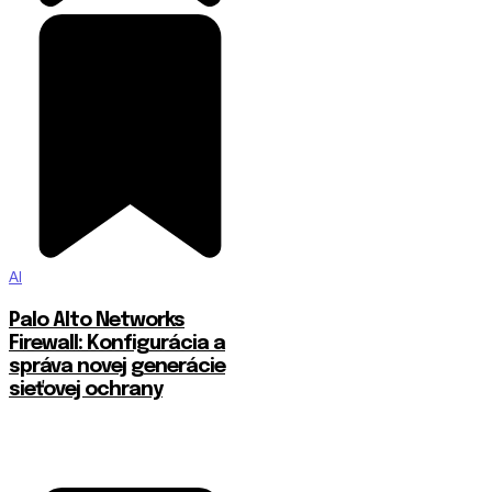
AI
Palo Alto Networks
Firewall: Konfigurácia a
správa novej generácie
sieťovej ochrany