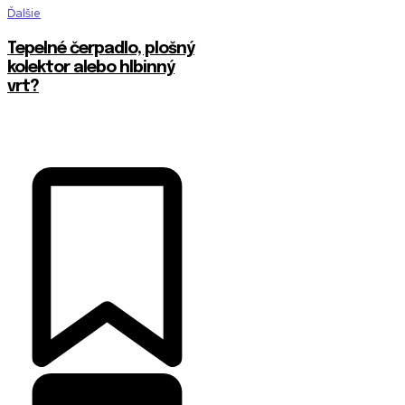
Ďalšie
Tepelné čerpadlo, plošný
kolektor alebo hlbinný
vrt?