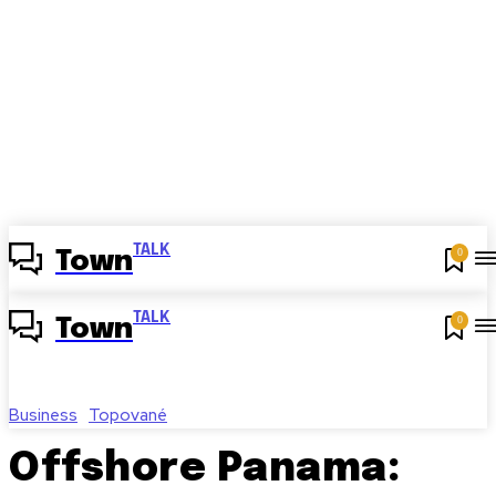
TALK
0
Town
TALK
0
Town
Business
Topované
Offshore Panama: