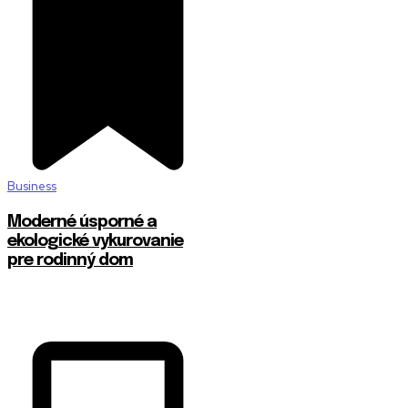
Business
Moderné úsporné a
ekologické vykurovanie
pre rodinný dom