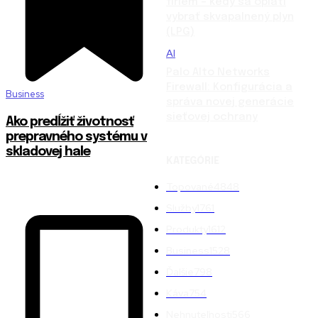
firiem – kedy sa oplatí
vybrať skvapalnený plyn
(LPG)
AI
Palo Alto Networks
Firewall: Konfigurácia a
Business
správa novej generácie
sieťovej ochrany
Ako predĺžiť životnosť
prepravného systému v
skladovej hale
KATEGÓRIE
Topované
4848
Služby
1761
Produkty
1612
Business
1528
Ďalšie
798
Káva
754
Nehnuteľnosti
566