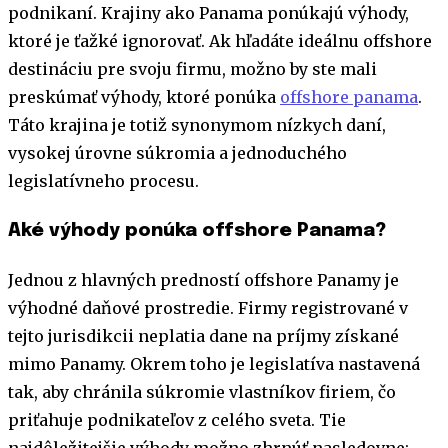
podnikaní. Krajiny ako Panama ponúkajú výhody,
ktoré je ťažké ignorovať. Ak hľadáte ideálnu offshore
destináciu pre svoju firmu, možno by ste mali
preskúmať výhody, ktoré ponúka
offshore panama
.
Táto krajina je totiž synonymom nízkych daní,
vysokej úrovne súkromia a jednoduchého
legislatívneho procesu.
Aké výhody ponúka offshore Panama?
Jednou z hlavných predností offshore Panamy je
výhodné daňové prostredie. Firmy registrované v
tejto jurisdikcii neplatia dane na príjmy získané
mimo Panamy. Okrem toho je legislatíva nastavená
tak, aby chránila súkromie vlastníkov firiem, čo
priťahuje podnikateľov z celého sveta. Tie
najdôležitejšie výhody možno zhrnúť nasledovne: