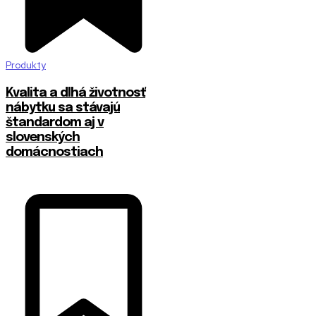
Produkty
​Kvalita a dlhá životnosť
nábytku sa stávajú
štandardom aj v
slovenských
domácnostiach