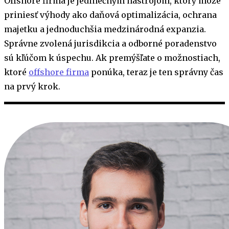
Offshore firma je jedinečným nástrojom, ktorý môže
priniesť výhody ako daňová optimalizácia, ochrana
majetku a jednoduchšia medzinárodná expanzia.
Správne zvolená jurisdikcia a odborné poradenstvo
sú kľúčom k úspechu. Ak premýšľate o možnostiach,
ktoré
offshore firma
ponúka, teraz je ten správny čas
na prvý krok.