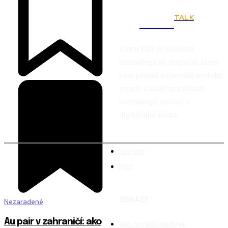
TALK
Town
Town Talk je moderní
technologický magazín, který
vám přináší nejnovější novinky,
trendy a analýzy z oblasti
technologií, inovací a
digitálního života.
Kontakt
PDP
ODKAZY
Nezaradené
Au pair v zahraničí: ako
WisdomAllTheBest