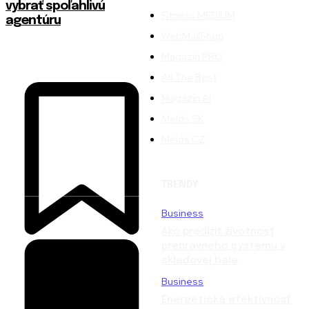
vybrať spoľahlivú
Fitness MEDIUM
agentúru
WebMailShop
Magazín PRO
All The Best
Magazín AI
Melds SK
Melds CZ
TRENDY
Business
Ako predĺžiť životnosť
prepravného systému v
skladovej hale
Business
Energetická efektívnosť