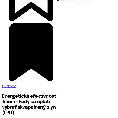
Nehnuteľnosti
566
Business
Energetická efektívnosť
firiem – kedy sa oplatí
vybrať skvapalnený plyn
(LPG)