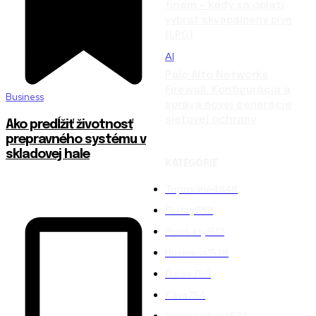
firiem – kedy sa oplatí
vybrať skvapalnený plyn
(LPG)
AI
Palo Alto Networks
Firewall: Konfigurácia a
Business
správa novej generácie
sieťovej ochrany
Ako predĺžiť životnosť
prepravného systému v
skladovej hale
KATEGÓRIE
Topované
4848
Služby
1761
Produkty
1612
Business
1528
Ďalšie
798
Káva
754