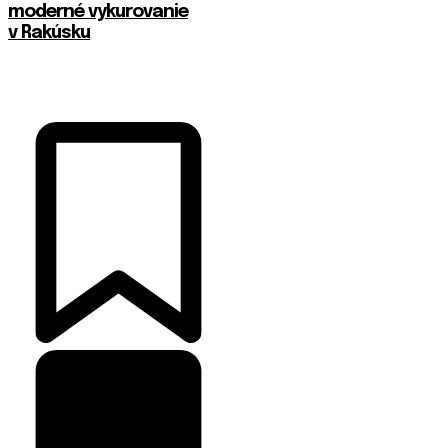
moderné vykurovanie
v Rakúsku