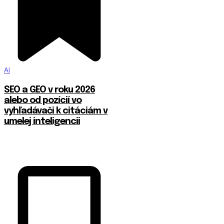
AI
SEO a GEO v roku 2026
alebo od pozícií vo
vyhľadávači k citáciám v
umelej inteligencii