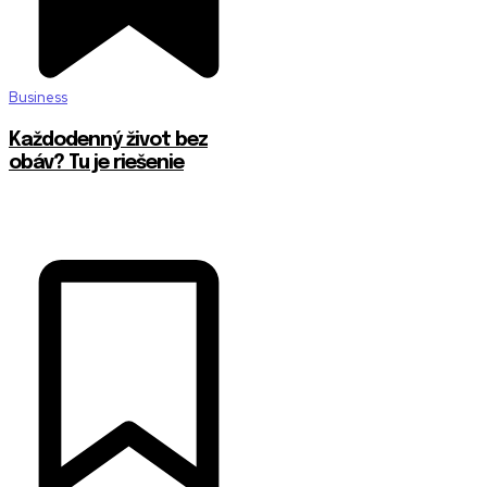
Business
Každodenný život bez
obáv? Tu je riešenie