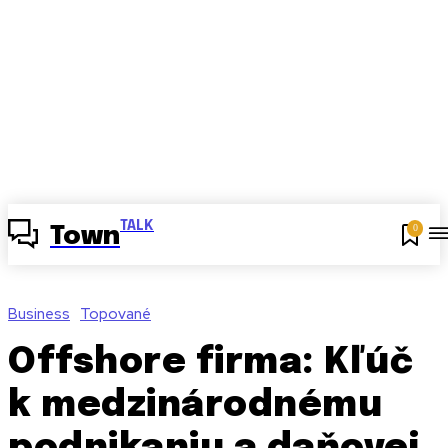
TALK
0
Town
Business
Topované
Offshore firma: Kľúč
k medzinárodnému